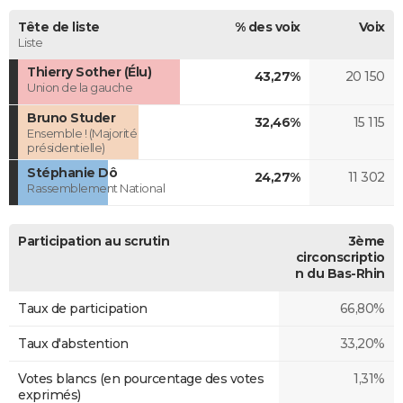
Tête de liste
% des voix
Voix
Liste
Thierry Sother (Élu)
43,27%
20 150
Union de la gauche
Bruno Studer
32,46%
15 115
Ensemble ! (Majorité
présidentielle)
Stéphanie Dô
24,27%
11 302
Rassemblement National
Participation au scrutin
3ème
circonscriptio
n du Bas-Rhin
Taux de participation
66,80%
Taux d'abstention
33,20%
Votes blancs (en pourcentage des votes
1,31%
exprimés)