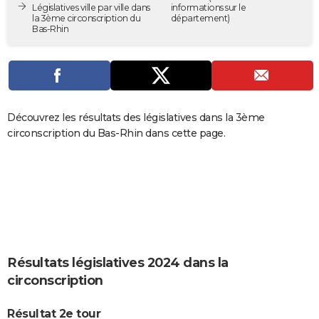
Législatives ville par ville dans
informations sur le
City break
Voyage de noces
Climat
Destinations
Voyage nature
Forum
+
PHOTO
la 3ème circonscription du
département)
Bas-Rhin
GUIDES D'ACHAT
BONS PLANS
CARTE DE VOEUX
Découvrez les résultats des législatives dans la 3ème
Carte Bonne année
Carte Pâques
Carte de Noël
Carte Saint-Valentin
Carte d'anniversaire
circonscription du Bas-Rhin dans cette page.
DICTIONNAIRE
Biographies
Expressions
Dictionnaire
Citations
Proverbes
PROGRAMME TV
COPAINS D'AVANT
Se connecter
Collèges
Universités
Service militaire
S'inscrire
Lycées
Primaires
Entreprises
Avis de recherche
AVIS DE DÉCÈS
FORUM
Résultats législatives 2024 dans la
Lifestyle
Sport
Television
Cinema
Bricolage
Culture
Auto
Voyage
circonscription
Résultat 2e tour