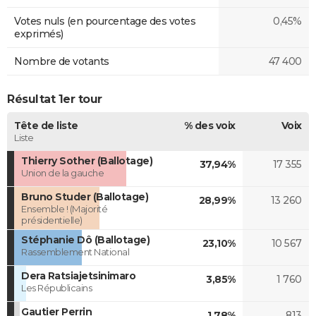
Votes nuls (en pourcentage des votes
0,45%
exprimés)
Nombre de votants
47 400
Résultat 1er tour
Tête de liste
% des voix
Voix
Liste
Thierry Sother (Ballotage)
37,94%
17 355
Union de la gauche
Bruno Studer (Ballotage)
28,99%
13 260
Ensemble ! (Majorité
présidentielle)
Stéphanie Dô (Ballotage)
23,10%
10 567
Rassemblement National
Dera Ratsiajetsinimaro
3,85%
1 760
Les Républicains
Gautier Perrin
1,78%
813