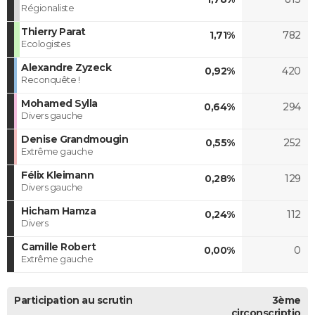
Régionaliste
Thierry Parat
1,71%
782
Ecologistes
Alexandre Zyzeck
0,92%
420
Reconquête !
Mohamed Sylla
0,64%
294
Divers gauche
Denise Grandmougin
0,55%
252
Extrême gauche
Félix Kleimann
0,28%
129
Divers gauche
Hicham Hamza
0,24%
112
Divers
Camille Robert
0,00%
0
Extrême gauche
Participation au scrutin
3ème
circonscriptio