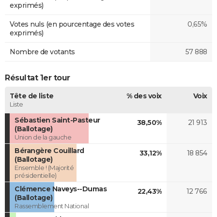
exprimés)
Votes nuls (en pourcentage des votes
0,65%
exprimés)
Nombre de votants
57 888
Résultat 1er tour
Tête de liste
% des voix
Voix
Liste
Sébastien Saint-Pasteur
38,50%
21 913
(Ballotage)
Union de la gauche
Bérangère Couillard
33,12%
18 854
(Ballotage)
Ensemble ! (Majorité
présidentielle)
Clémence Naveys--Dumas
22,43%
12 766
(Ballotage)
Rassemblement National