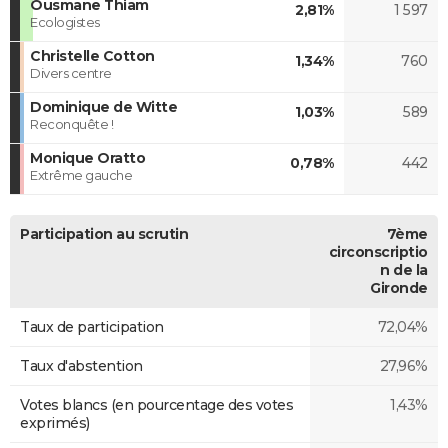
Ousmane Thiam
2,81%
1 597
Ecologistes
Christelle Cotton
1,34%
760
Divers centre
Dominique de Witte
1,03%
589
Reconquête !
Monique Oratto
0,78%
442
Extrême gauche
Participation au scrutin
7ème
circonscriptio
n de la
Gironde
Taux de participation
72,04%
Taux d'abstention
27,96%
Votes blancs (en pourcentage des votes
1,43%
exprimés)