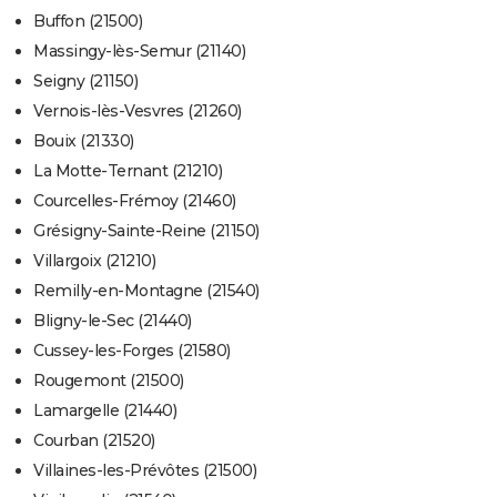
Buffon (21500)
Massingy-lès-Semur (21140)
Seigny (21150)
Vernois-lès-Vesvres (21260)
Bouix (21330)
La Motte-Ternant (21210)
Courcelles-Frémoy (21460)
Grésigny-Sainte-Reine (21150)
Villargoix (21210)
Remilly-en-Montagne (21540)
Bligny-le-Sec (21440)
Cussey-les-Forges (21580)
Rougemont (21500)
Lamargelle (21440)
Courban (21520)
Villaines-les-Prévôtes (21500)