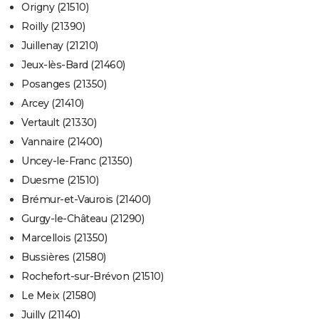
Origny (21510)
Roilly (21390)
Juillenay (21210)
Jeux-lès-Bard (21460)
Posanges (21350)
Arcey (21410)
Vertault (21330)
Vannaire (21400)
Uncey-le-Franc (21350)
Duesme (21510)
Brémur-et-Vaurois (21400)
Gurgy-le-Château (21290)
Marcellois (21350)
Bussières (21580)
Rochefort-sur-Brévon (21510)
Le Meix (21580)
Juilly (21140)