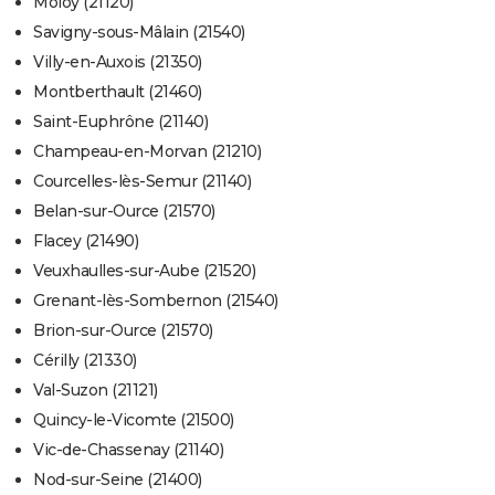
Moloy (21120)
Savigny-sous-Mâlain (21540)
Villy-en-Auxois (21350)
Montberthault (21460)
Saint-Euphrône (21140)
Champeau-en-Morvan (21210)
Courcelles-lès-Semur (21140)
Belan-sur-Ource (21570)
Flacey (21490)
Veuxhaulles-sur-Aube (21520)
Grenant-lès-Sombernon (21540)
Brion-sur-Ource (21570)
Cérilly (21330)
Val-Suzon (21121)
Quincy-le-Vicomte (21500)
Vic-de-Chassenay (21140)
Nod-sur-Seine (21400)