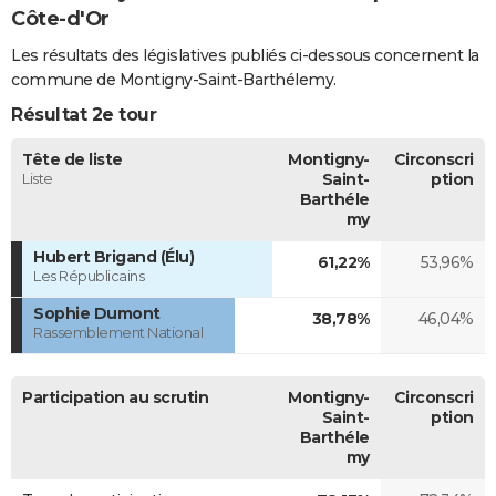
Côte-d'Or
Les résultats des législatives publiés ci-dessous concernent la
commune de Montigny-Saint-Barthélemy.
Résultat 2e tour
Tête de liste
Montigny-
Circonscri
Liste
Saint-
ption
Barthéle
my
Hubert Brigand (Élu)
61,22%
53,96%
Les Républicains
Sophie Dumont
38,78%
46,04%
Rassemblement National
Participation au scrutin
Montigny-
Circonscri
Saint-
ption
Barthéle
my