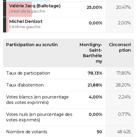
Valérie Jacq (Ballotage)
25,00%
20,47%
Union de la gauche
Michel Denizot
0,00%
2,00%
Extrême gauche
Participation au scrutin
Montigny-
Circonscri
Saint-
ption
Barthéle
my
Taux de participation
78,13%
71,80%
Taux d'abstention
21,88%
28,20%
Votes blancs (en pourcentage
4,00%
2,24%
des votes exprimés)
Votes nuls (en pourcentage des
0,00%
0,77%
votes exprimés)
Nombre de votants
50
48 425