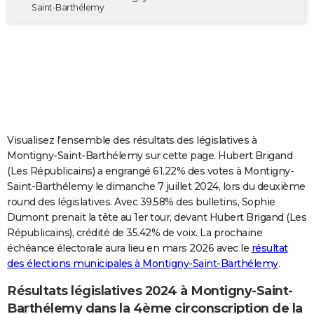
Saint-Barthélemy
City break
Voyage de noces
Climat
Destinations
Voyage nature
Forum
+
PHOTO
GUIDES D'ACHAT
BONS PLANS
CARTE DE VOEUX
Carte Bonne année
Carte Pâques
Carte de Noël
Carte Saint-Valentin
Carte d'anniversaire
DICTIONNAIRE
Visualisez l'ensemble des résultats des législatives à
Montigny-Saint-Barthélemy sur cette page. Hubert Brigand
Biographies
Expressions
Dictionnaire
Citations
Proverbes
PROGRAMME TV
(Les Républicains) a engrangé 61.22% des votes à Montigny-
Saint-Barthélemy le dimanche 7 juillet 2024, lors du deuxième
COPAINS D'AVANT
round des législatives. Avec 39.58% des bulletins, Sophie
Se connecter
Collèges
Universités
Service militaire
S'inscrire
Lycées
Primaires
Entreprises
Avis de recherche
AVIS DE DÉCÈS
Dumont prenait la tête au 1er tour, devant Hubert Brigand (Les
Républicains), crédité de 35.42% de voix. La prochaine
FORUM
échéance électorale aura lieu en mars 2026 avec le
résultat
des élections municipales à Montigny-Saint-Barthélemy
.
Lifestyle
Sport
Television
Cinema
Bricolage
Culture
Auto
Voyage
Résultats législatives 2024 à Montigny-Saint-
Barthélemy dans la 4ème circonscription de la