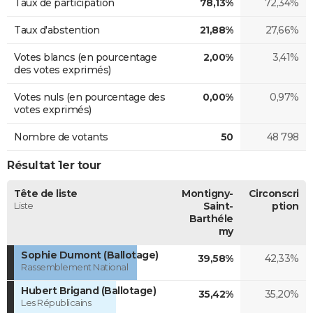
Taux de participation
78,13%
72,34%
Taux d'abstention
21,88%
27,66%
Votes blancs (en pourcentage
2,00%
3,41%
des votes exprimés)
Votes nuls (en pourcentage des
0,00%
0,97%
votes exprimés)
Nombre de votants
50
48 798
Résultat 1er tour
Tête de liste
Montigny-
Circonscri
Liste
Saint-
ption
Barthéle
my
Sophie Dumont (Ballotage)
39,58%
42,33%
Rassemblement National
Hubert Brigand (Ballotage)
35,42%
35,20%
Les Républicains