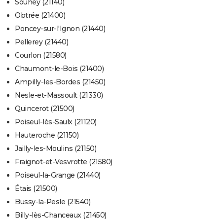
Souhey (21140)
Obtrée (21400)
Poncey-sur-l'Ignon (21440)
Pellerey (21440)
Courlon (21580)
Chaumont-le-Bois (21400)
Ampilly-les-Bordes (21450)
Nesle-et-Massoult (21330)
Quincerot (21500)
Poiseul-lès-Saulx (21120)
Hauteroche (21150)
Jailly-les-Moulins (21150)
Fraignot-et-Vesvrotte (21580)
Poiseul-la-Grange (21440)
Étais (21500)
Bussy-la-Pesle (21540)
Billy-lès-Chanceaux (21450)