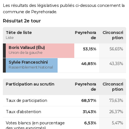
Les résultats des législatives publiés ci-dessous concernent la
commune de Peyrehorade.
Résultat 2e tour
Tête de liste
Peyrehora
Circonscri
Liste
de
ption
Boris Vallaud (Élu)
53,15%
56,65%
Union de la gauche
Sylvie Franceschini
46,85%
43,35%
Rassemblement National
Participation au scrutin
Peyrehora
Circonscri
de
ption
Taux de participation
68,57%
73,63%
Taux d'abstention
31,43%
26,37%
Votes blancs (en pourcentage
6,53%
5,47%
des votes exprimés)