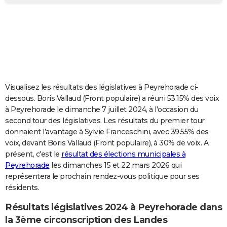
City break
Voyage de noces
Climat
Destinations
Voyage nature
Forum
+
PHOTO
GUIDES D'ACHAT
BONS PLANS
CARTE DE VOEUX
Visualisez les résultats des législatives à Peyrehorade ci-
Carte Bonne année
Carte Pâques
Carte de Noël
Carte Saint-Valentin
Carte d'anniversaire
DICTIONNAIRE
dessous. Boris Vallaud (Front populaire) a réuni 53.15% des voix
à Peyrehorade le dimanche 7 juillet 2024, à l'occasion du
Biographies
Expressions
Dictionnaire
Citations
Proverbes
PROGRAMME TV
second tour des législatives. Les résultats du premier tour
donnaient l’avantage à Sylvie Franceschini, avec 39.55% des
COPAINS D'AVANT
voix, devant Boris Vallaud (Front populaire), à 30% de voix. A
présent, c'est le
résultat des élections municipales à
Se connecter
Collèges
Universités
Service militaire
S'inscrire
Lycées
Primaires
Entreprises
Avis de recherche
AVIS DE DÉCÈS
Peyrehorade
les dimanches 15 et 22 mars 2026 qui
représentera le prochain rendez-vous politique pour ses
FORUM
résidents.
Lifestyle
Sport
Television
Cinema
Bricolage
Culture
Auto
Voyage
Résultats législatives 2024 à Peyrehorade dans
la 3ème circonscription des Landes