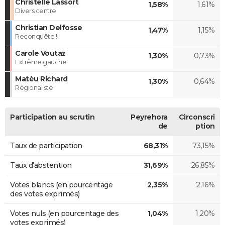
Christelle Lassort
1,58%
1,61%
Divers centre
Christian Delfosse
1,47%
1,15%
Reconquête !
Carole Voutaz
1,30%
0,73%
Extrême gauche
Matèu Richard
1,30%
0,64%
Régionaliste
Participation au scrutin
Peyrehora
Circonscri
de
ption
Taux de participation
68,31%
73,15%
Taux d'abstention
31,69%
26,85%
Votes blancs (en pourcentage
2,35%
2,16%
des votes exprimés)
Votes nuls (en pourcentage des
1,04%
1,20%
votes exprimés)