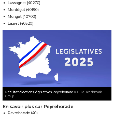
Lussagnet (40270)
Montégut (40190)
Monget (40700)
Lauret (40320)
Résultat élections législatives Peyrehorade
© CCM Benchmark
Group
En savoir plus sur Peyrehorade
Peyrehorade (40)