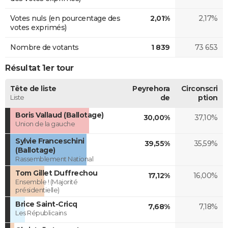
Votes nuls (en pourcentage des
2,01%
2,17%
votes exprimés)
Nombre de votants
1 839
73 653
Résultat 1er tour
Tête de liste
Peyrehora
Circonscri
Liste
de
ption
Boris Vallaud (Ballotage)
30,00%
37,10%
Union de la gauche
Sylvie Franceschini
39,55%
35,59%
(Ballotage)
Rassemblement National
Tom Gillet Duffrechou
17,12%
16,00%
Ensemble ! (Majorité
présidentielle)
Brice Saint-Cricq
7,68%
7,18%
Les Républicains