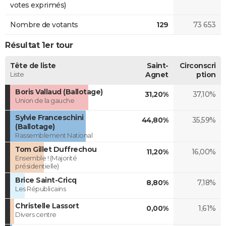
votes exprimés)
Nombre de votants
129
73 653
Résultat 1er tour
Tête de liste
Saint-
Circonscri
Liste
Agnet
ption
Boris Vallaud (Ballotage)
31,20%
37,10%
Union de la gauche
Sylvie Franceschini
44,80%
35,59%
(Ballotage)
Rassemblement National
Tom Gillet Duffrechou
11,20%
16,00%
Ensemble ! (Majorité
présidentielle)
Brice Saint-Cricq
8,80%
7,18%
Les Républicains
Christelle Lassort
0,00%
1,61%
Divers centre