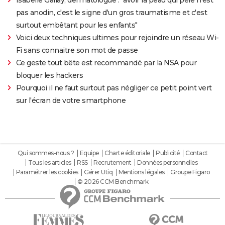
Isabelle Gallay, dermatologue : "avoir la peau qui pèle n'est
pas anodin, c'est le signe d'un gros traumatisme et c'est
surtout embêtant pour les enfants"
Voici deux techniques ultimes pour rejoindre un réseau Wi-
Fi sans connaitre son mot de passe
Ce geste tout bête est recommandé par la NSA pour
bloquer les hackers
Pourquoi il ne faut surtout pas négliger ce petit point vert
sur l'écran de votre smartphone
Qui sommes-nous ?
Equipe
Charte éditoriale
Publicité
Contact
Tous les articles
RSS
Recrutement
Données personnelles
Paramétrer les cookies
Gérer Utiq
Mentions légales
Groupe Figaro
© 2026 CCM Benchmark