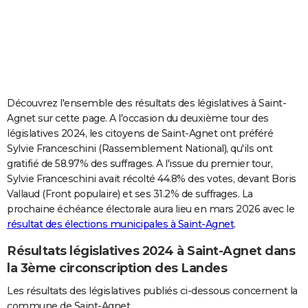
City break
Voyage de noces
Climat
Destinations
Voyage nature
Forum
+
PHOTO
GUIDES D'ACHAT
BONS PLANS
CARTE DE VOEUX
Découvrez l'ensemble des résultats des législatives à Saint-
Agnet sur cette page. A l'occasion du deuxième tour des
Carte Bonne année
Carte Pâques
Carte de Noël
Carte Saint-Valentin
Carte d'anniversaire
DICTIONNAIRE
législatives 2024, les citoyens de Saint-Agnet ont préféré
Sylvie Franceschini (Rassemblement National), qu'ils ont
Biographies
Expressions
Dictionnaire
Citations
Proverbes
PROGRAMME TV
gratifié de 58.97% des suffrages. A l'issue du premier tour,
Sylvie Franceschini avait récolté 44.8% des votes, devant Boris
COPAINS D'AVANT
Vallaud (Front populaire) et ses 31.2% de suffrages. La
prochaine échéance électorale aura lieu en mars 2026 avec le
Se connecter
Collèges
Universités
Service militaire
S'inscrire
Lycées
Primaires
Entreprises
Avis de recherche
AVIS DE DÉCÈS
résultat des élections municipales à Saint-Agnet
.
FORUM
Résultats législatives 2024 à Saint-Agnet dans
Lifestyle
Sport
Television
Cinema
Bricolage
Culture
Auto
Voyage
la 3ème circonscription des Landes
Les résultats des législatives publiés ci-dessous concernent la
commune de Saint-Agnet.