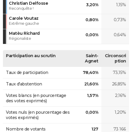
Christian Delfosse
3,20%
1,15%
Reconquête !
Carole Voutaz
0,80%
0,73%
Extrême gauche
Matèu Richard
0,00%
0,64%
Régionaliste
Participation au scrutin
Saint-
Circonscri
Agnet
ption
Taux de participation
78,40%
73,15%
Taux d'abstention
21,60%
26,85%
Votes blancs (en pourcentage
1,57%
2,16%
des votes exprimés)
Votes nuls (en pourcentage des
0,00%
1,20%
votes exprimés)
Nombre de votants
127
73 166