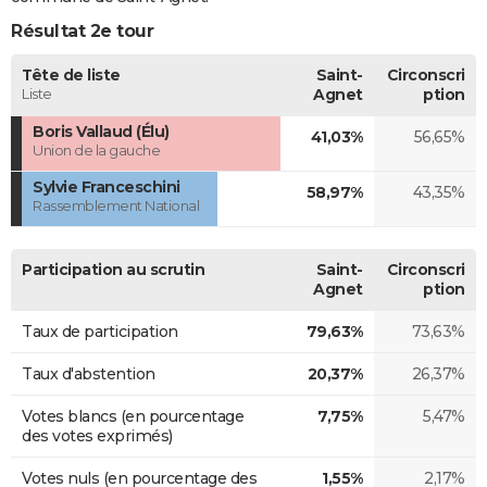
Résultat 2e tour
Tête de liste
Saint-
Circonscri
Liste
Agnet
ption
Boris Vallaud (Élu)
41,03%
56,65%
Union de la gauche
Sylvie Franceschini
58,97%
43,35%
Rassemblement National
Participation au scrutin
Saint-
Circonscri
Agnet
ption
Taux de participation
79,63%
73,63%
Taux d'abstention
20,37%
26,37%
Votes blancs (en pourcentage
7,75%
5,47%
des votes exprimés)
Votes nuls (en pourcentage des
1,55%
2,17%