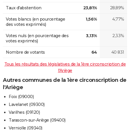
Taux d'abstention
23,81%
28,89%
Votes blancs (en pourcentage
1,56%
4,77%
des votes exprimés)
Votes nuls (en pourcentage des
3,13%
2,33%
votes exprimés)
Nombre de votants
64
40 831
Tous les résultats des législatives de la 1ère circonscription de
l'Ariège
Autres communes de la 1ère circonscription de
l'Ariège
Foix (09000)
Lavelanet (09300)
Varilhes (09120)
Tarascon-sur-Ariège (09400)
Verniolle (09340)