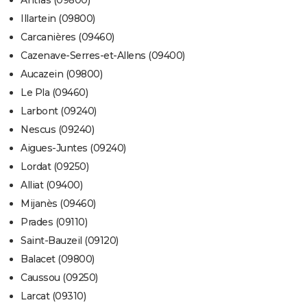
Antras (09800)
Illartein (09800)
Carcanières (09460)
Cazenave-Serres-et-Allens (09400)
Aucazein (09800)
Le Pla (09460)
Larbont (09240)
Nescus (09240)
Aigues-Juntes (09240)
Lordat (09250)
Alliat (09400)
Mijanès (09460)
Prades (09110)
Saint-Bauzeil (09120)
Balacet (09800)
Caussou (09250)
Larcat (09310)