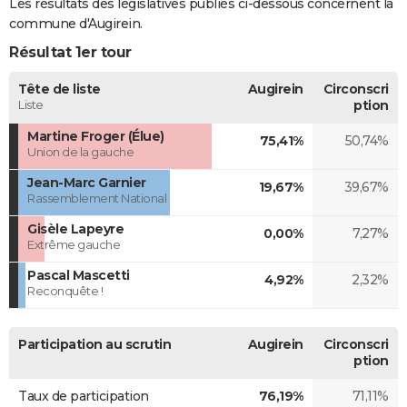
Les résultats des législatives publiés ci-dessous concernent la
commune d'Augirein.
Résultat 1er tour
Tête de liste
Augirein
Circonscri
Liste
ption
Martine Froger (Élue)
75,41%
50,74%
Union de la gauche
Jean-Marc Garnier
19,67%
39,67%
Rassemblement National
Gisèle Lapeyre
0,00%
7,27%
Extrême gauche
Pascal Mascetti
4,92%
2,32%
Reconquête !
Participation au scrutin
Augirein
Circonscri
ption
Taux de participation
76,19%
71,11%