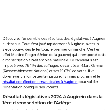
City break
Voyage de noces
Climat
Destinations
Voyage nature
Forum
+
PHOTO
GUIDES D'ACHAT
BONS PLANS
CARTE DE VOEUX
Découvrez l'ensemble des résultats des législatives à Augirein
ci-dessous. Tout s'est joué rapidement à Augirein, avec un
Carte Bonne année
Carte Pâques
Carte de Noël
Carte Saint-Valentin
Carte d'anniversaire
DICTIONNAIRE
siège pourvu dès le 1er tour, le premier dimanche. C'est en
effet Martine Froger (Union de la gauche) qui a remporté cette
Biographies
Expressions
Dictionnaire
Citations
Proverbes
PROGRAMME TV
circonscription à l'Assemblée nationale. Ce candidat s’est
imposé avec 75.41% des suffrages, devant Jean-Marc Garnier
COPAINS D'AVANT
(Rassemblement National) et ses 19.67% de votes. Il va
Se connecter
Collèges
Universités
Service militaire
S'inscrire
Lycées
Primaires
Entreprises
Avis de recherche
AVIS DE DÉCÈS
dorénavant falloir patienter jusqu'au 15 mars prochain et le
résultat des élections municipales à Augirein
pour valider
FORUM
l'orientation politique des votants.
Lifestyle
Sport
Television
Cinema
Bricolage
Culture
Auto
Voyage
Résultats législatives 2024 à Augirein dans la
1ère circonscription de l'Ariège