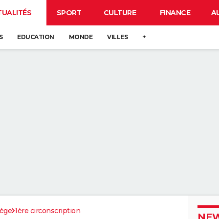
TUALITÉS
SPORT
CULTURE
FINANCE
A
S
EDUCATION
MONDE
VILLES
+
iège
1ère circonscription
NEW