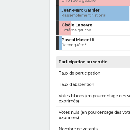
Union de la gauche
Jean-Marc Garnier
Rassemblement National
Gisèle Lapeyre
Extrême gauche
Pascal Mascetti
Reconquête !
Participation au scrutin
Taux de participation
Taux d'abstention
Votes blancs (en pourcentage des v
exprimés)
Votes nuls (en pourcentage des vot
exprimés)
Nombre de votants