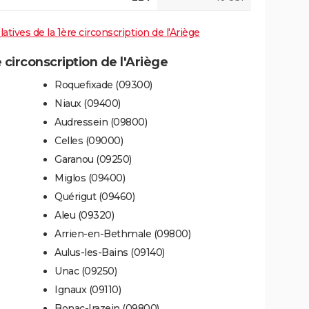
latives de la 1ère circonscription de l'Ariège
circonscription de l'Ariège
Roquefixade (09300)
Niaux (09400)
Audressein (09800)
Celles (09000)
Garanou (09250)
Miglos (09400)
Quérigut (09460)
Aleu (09320)
Arrien-en-Bethmale (09800)
Aulus-les-Bains (09140)
Unac (09250)
Ignaux (09110)
Bonac-Irazein (09800)