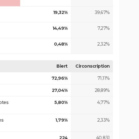
19,32%
39,67%
14,49%
7,27%
0,48%
2,32%
Biert
Circonscription
72,96%
71,11%
27,04%
28,89%
otes
5,80%
4,77%
es
1,79%
2,33%
224
40 831