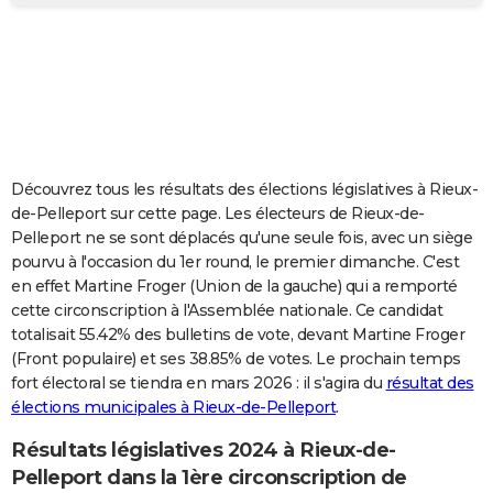
City break
Voyage de noces
Climat
Destinations
Voyage nature
Forum
+
PHOTO
GUIDES D'ACHAT
BONS PLANS
CARTE DE VOEUX
Découvrez tous les résultats des élections législatives à Rieux-
Carte Bonne année
Carte Pâques
Carte de Noël
Carte Saint-Valentin
Carte d'anniversaire
DICTIONNAIRE
de-Pelleport sur cette page. Les électeurs de Rieux-de-
Pelleport ne se sont déplacés qu'une seule fois, avec un siège
Biographies
Expressions
Dictionnaire
Citations
Proverbes
PROGRAMME TV
pourvu à l'occasion du 1er round, le premier dimanche. C'est
en effet Martine Froger (Union de la gauche) qui a remporté
COPAINS D'AVANT
cette circonscription à l'Assemblée nationale. Ce candidat
totalisait 55.42% des bulletins de vote, devant Martine Froger
Se connecter
Collèges
Universités
Service militaire
S'inscrire
Lycées
Primaires
Entreprises
Avis de recherche
AVIS DE DÉCÈS
(Front populaire) et ses 38.85% de votes. Le prochain temps
fort électoral se tiendra en mars 2026 : il s'agira du
résultat des
FORUM
élections municipales à Rieux-de-Pelleport
.
Lifestyle
Sport
Television
Cinema
Bricolage
Culture
Auto
Voyage
Résultats législatives 2024 à Rieux-de-
Pelleport dans la 1ère circonscription de