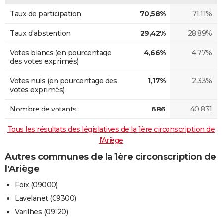
Taux de participation
70,58%
71,11%
Taux d'abstention
29,42%
28,89%
Votes blancs (en pourcentage
4,66%
4,77%
des votes exprimés)
Votes nuls (en pourcentage des
1,17%
2,33%
votes exprimés)
Nombre de votants
686
40 831
Tous les résultats des législatives de la 1ère circonscription de
l'Ariège
Autres communes de la 1ère circonscription de
l'Ariège
Foix (09000)
Lavelanet (09300)
Varilhes (09120)