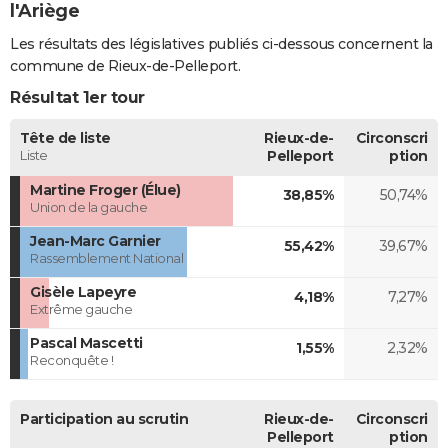
l'Ariège
Les résultats des législatives publiés ci-dessous concernent la
commune de Rieux-de-Pelleport.
Résultat 1er tour
Tête de liste
Rieux-de-
Circonscri
Liste
Pelleport
ption
Martine Froger (Élue)
38,85%
50,74%
Union de la gauche
Jean-Marc Garnier
55,42%
39,67%
Rassemblement National
Gisèle Lapeyre
4,18%
7,27%
Extrême gauche
Pascal Mascetti
1,55%
2,32%
Reconquête !
Participation au scrutin
Rieux-de-
Circonscri
Pelleport
ption