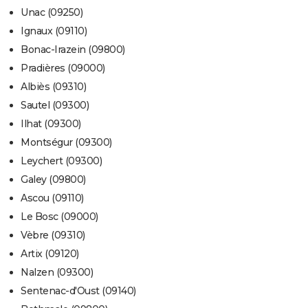
Unac (09250)
Ignaux (09110)
Bonac-Irazein (09800)
Pradières (09000)
Albiès (09310)
Sautel (09300)
Ilhat (09300)
Montségur (09300)
Leychert (09300)
Galey (09800)
Ascou (09110)
Le Bosc (09000)
Vèbre (09310)
Artix (09120)
Nalzen (09300)
Sentenac-d'Oust (09140)