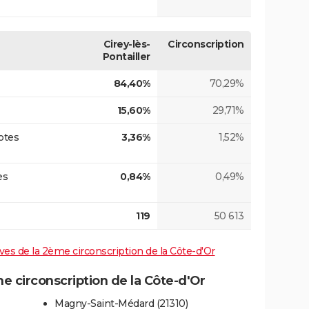
Cirey-lès-
Circonscription
Pontailler
84,40%
70,29%
15,60%
29,71%
otes
3,36%
1,52%
es
0,84%
0,49%
119
50 613
tives de la 2ème circonscription de la Côte-d'Or
 circonscription de la Côte-d'Or
Magny-Saint-Médard (21310)