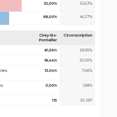
32,00%
53,63%
68,00%
46,37%
Cirey-lès-
Circonscription
Pontailler
81,56%
69,95%
18,44%
30,05%
otes
13,04%
7,46%
es
0,00%
1,88%
115
50 387