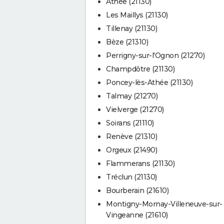
Athée (21130)
Les Maillys (21130)
Tillenay (21130)
Bèze (21310)
Perrigny-sur-l'Ognon (21270)
Champdôtre (21130)
Poncey-lès-Athée (21130)
Talmay (21270)
Vielverge (21270)
Soirans (21110)
Renève (21310)
Orgeux (21490)
Flammerans (21130)
Tréclun (21130)
Bourberain (21610)
Montigny-Mornay-Villeneuve-sur-
Vingeanne (21610)