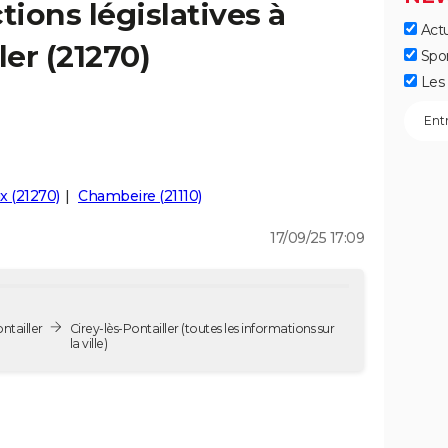
tions législatives à
Actu
ler (21270)
Spo
Les 
x (21270)
Chambeire (21110)
17/09/25 17:09
ntailler
Cirey-lès-Pontailler
(toutes les informations sur
la ville)