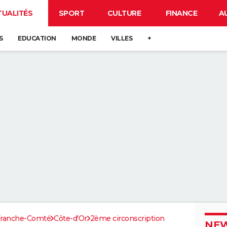
TUALITÉS
SPORT
CULTURE
FINANCE
A
S
EDUCATION
MONDE
VILLES
+
Franche-Comté
Côte-d'Or
2ème circonscription
NEW