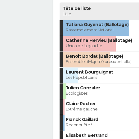
Tête de liste
Liste
Tatiana Guyenot (Ballotage)
Rassemblement National
Catherine Hervieu (Ballotage)
Union de la gauche
Benoît Bordat (Ballotage)
Ensemble ! (Majorité présidentielle)
Laurent Bourguignat
Les Républicains
Julien Gonzalez
Ecologistes
Claire Rocher
Extrême gauche
Franck Gaillard
Reconquête !
Elisabeth Bertrand