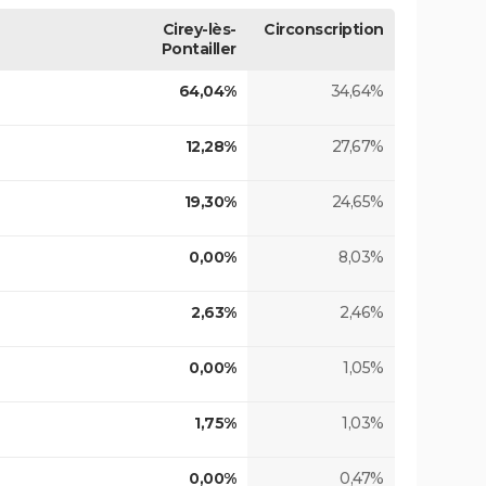
Cirey-lès-
Circonscription
Pontailler
64,04%
34,64%
12,28%
27,67%
19,30%
24,65%
0,00%
8,03%
2,63%
2,46%
0,00%
1,05%
1,75%
1,03%
0,00%
0,47%