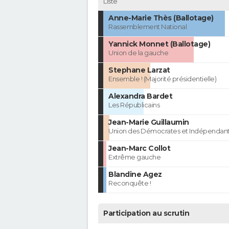
Liste
Anne-Marie Thès (Ballotage)
Rassemblement National
Yannick Monnet (Ballotage)
Union de la gauche
Stephane Larzat
Ensemble ! (Majorité présidentielle)
Alexandra Bardet
Les Républicains
Jean-Marie Guillaumin
Union des Démocrates et Indépendan
Jean-Marc Collot
Extrême gauche
Blandine Agez
Reconquête !
Participation au scrutin