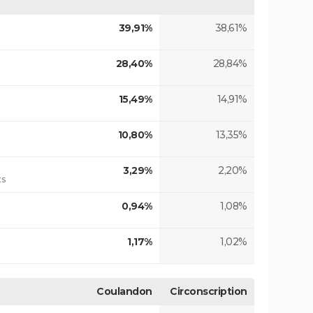
39,91%
38,61%
28,40%
28,84%
15,49%
14,91%
10,80%
13,35%
3,29%
2,20%
ts
0,94%
1,08%
1,17%
1,02%
Coulandon
Circonscription