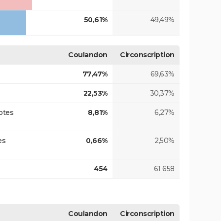
50,61%
49,49%
Coulandon
Circonscription
77,47%
69,63%
22,53%
30,37%
otes
8,81%
6,27%
es
0,66%
2,50%
454
61 658
Coulandon
Circonscription