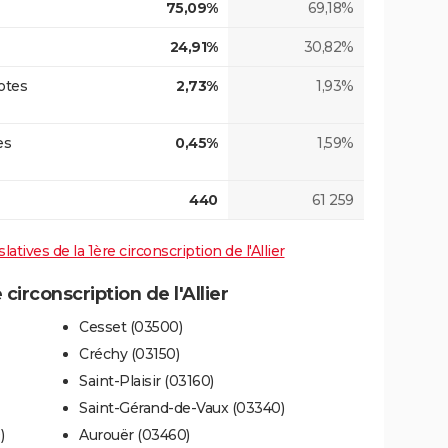
75,09%
69,18%
24,91%
30,82%
otes
2,73%
1,93%
es
0,45%
1,59%
440
61 259
latives de la 1ère circonscription de l'Allier
irconscription de l'Allier
Cesset (03500)
Créchy (03150)
Saint-Plaisir (03160)
Saint-Gérand-de-Vaux (03340)
)
Aurouër (03460)