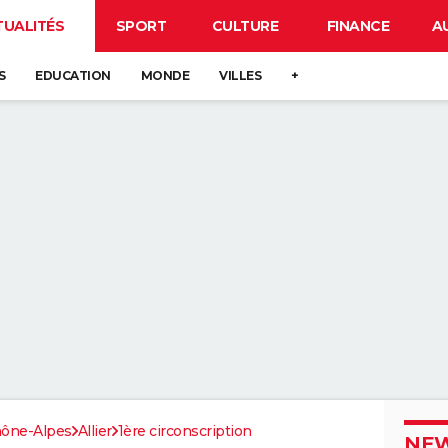
TUALITÉS
SPORT
CULTURE
FINANCE
A
S
EDUCATION
MONDE
VILLES
+
ône-Alpes
Allier
1ère circonscription
NEW