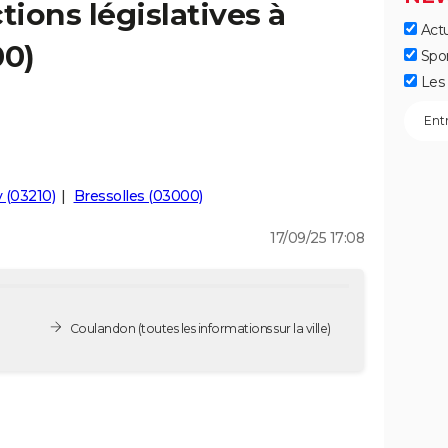
tions législatives à
Actu
00)
Spo
Les 
 (03210)
Bressolles (03000)
17/09/25 17:08
Coulandon
(toutes les informations sur la ville)