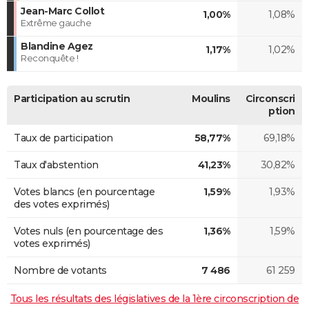
Jean-Marc Collot
1,00%
1,08%
Extrême gauche
Blandine Agez
1,17%
1,02%
Reconquête !
Participation au scrutin
Moulins
Circonscri
ption
Taux de participation
58,77%
69,18%
Taux d'abstention
41,23%
30,82%
Votes blancs (en pourcentage
1,59%
1,93%
des votes exprimés)
Votes nuls (en pourcentage des
1,36%
1,59%
votes exprimés)
Nombre de votants
7 486
61 259
Tous les résultats des législatives de la 1ère circonscription de