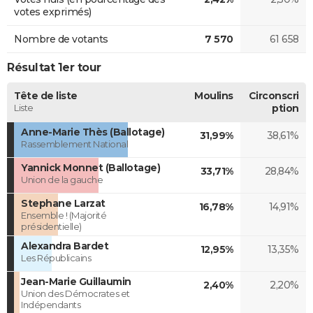
votes exprimés)
Nombre de votants
7 570
61 658
Résultat 1er tour
Tête de liste
Moulins
Circonscri
Liste
ption
Anne-Marie Thès (Ballotage)
31,99%
38,61%
Rassemblement National
Yannick Monnet (Ballotage)
33,71%
28,84%
Union de la gauche
Stephane Larzat
16,78%
14,91%
Ensemble ! (Majorité
présidentielle)
Alexandra Bardet
12,95%
13,35%
Les Républicains
Jean-Marie Guillaumin
2,40%
2,20%
Union des Démocrates et
Indépendants