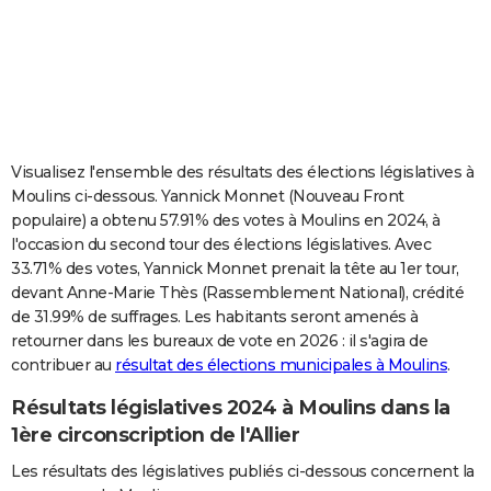
City break
Voyage de noces
Climat
Destinations
Voyage nature
Forum
+
PHOTO
GUIDES D'ACHAT
BONS PLANS
CARTE DE VOEUX
Visualisez l'ensemble des résultats des élections législatives à
Moulins ci-dessous. Yannick Monnet (Nouveau Front
Carte Bonne année
Carte Pâques
Carte de Noël
Carte Saint-Valentin
Carte d'anniversaire
DICTIONNAIRE
populaire) a obtenu 57.91% des votes à Moulins en 2024, à
l'occasion du second tour des élections législatives. Avec
Biographies
Expressions
Dictionnaire
Citations
Proverbes
PROGRAMME TV
33.71% des votes, Yannick Monnet prenait la tête au 1er tour,
devant Anne-Marie Thès (Rassemblement National), crédité
COPAINS D'AVANT
de 31.99% de suffrages. Les habitants seront amenés à
Se connecter
Collèges
Universités
Service militaire
S'inscrire
Lycées
Primaires
Entreprises
Avis de recherche
AVIS DE DÉCÈS
retourner dans les bureaux de vote en 2026 : il s'agira de
contribuer au
résultat des élections municipales à Moulins
.
FORUM
Résultats législatives 2024 à Moulins dans la
Lifestyle
Sport
Television
Cinema
Bricolage
Culture
Auto
Voyage
1ère circonscription de l'Allier
Les résultats des législatives publiés ci-dessous concernent la