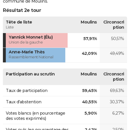
commune de Moulins.
Résultat 2e tour
Tête de liste
Moulins
Circonscri
Liste
ption
Yannick Monnet (Élu)
57,91%
50,51%
Union de la gauche
Anne-Marie Thès
42,09%
49,49%
Rassemblement National
Participation au scrutin
Moulins
Circonscri
ption
Taux de participation
59,45%
69,63%
Taux d'abstention
40,55%
30,37%
Votes blancs (en pourcentage
5,90%
6,27%
des votes exprimés)
Votes nuls (en pourcentage des
2,42%
2,50%