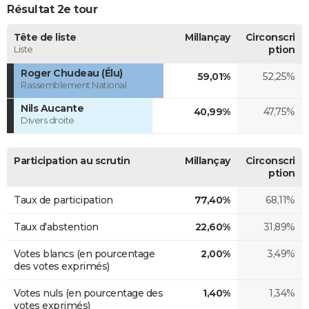
Résultat 2e tour
Tête de liste
Millançay
Circonscri
Liste
ption
Roger Chudeau (Élu)
59,01%
52,25%
Rassemblement National
Nils Aucante
40,99%
47,75%
Divers droite
Participation au scrutin
Millançay
Circonscri
ption
Taux de participation
77,40%
68,11%
Taux d'abstention
22,60%
31,89%
Votes blancs (en pourcentage
2,00%
3,49%
des votes exprimés)
Votes nuls (en pourcentage des
1,40%
1,34%
votes exprimés)