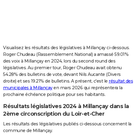
City break
Voyage de noces
Climat
Destinations
Voyage nature
Forum
+
PHOTO
GUIDES D'ACHAT
BONS PLANS
CARTE DE VOEUX
Visualisez les résultats des législatives à Millançay ci-dessous.
Roger Chudeau (Rassemblement National) a amassé 59.01%
Carte Bonne année
Carte Pâques
Carte de Noël
Carte Saint-Valentin
Carte d'anniversaire
DICTIONNAIRE
des voix à Millançay en 2024, lors du second round des
législatives. Au premier tour, Roger Chudeau avait obtenu
Biographies
Expressions
Dictionnaire
Citations
Proverbes
PROGRAMME TV
54.28% des bulletins de vote, devant Nils Aucante (Divers
droite) et ses 19.21% de bulletins. A présent, c'est le
résultat des
COPAINS D'AVANT
municipales à Millançay
en mars 2026 qui représentera la
Se connecter
Collèges
Universités
Service militaire
S'inscrire
Lycées
Primaires
Entreprises
Avis de recherche
AVIS DE DÉCÈS
prochaine échéance politique pour ses habitants.
Résultats législatives 2024 à Millançay dans la
FORUM
2ème circonscription du Loir-et-Cher
Lifestyle
Sport
Television
Cinema
Bricolage
Culture
Auto
Voyage
Les résultats des législatives publiés ci-dessous concernent la
commune de Millançay.