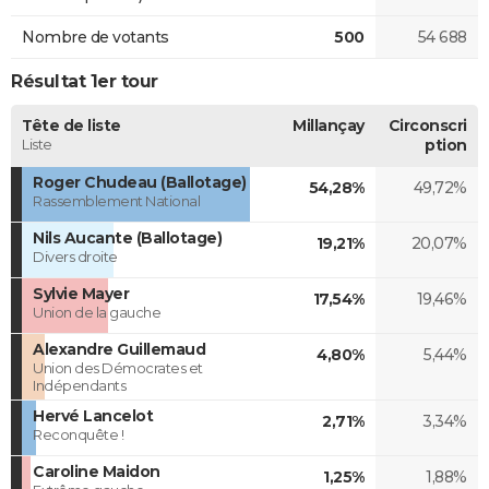
Nombre de votants
500
54 688
Résultat 1er tour
Tête de liste
Millançay
Circonscri
Liste
ption
Roger Chudeau (Ballotage)
54,28%
49,72%
Rassemblement National
Nils Aucante (Ballotage)
19,21%
20,07%
Divers droite
Sylvie Mayer
17,54%
19,46%
Union de la gauche
Alexandre Guillemaud
4,80%
5,44%
Union des Démocrates et
Indépendants
Hervé Lancelot
2,71%
3,34%
Reconquête !
Caroline Maidon
1,25%
1,88%