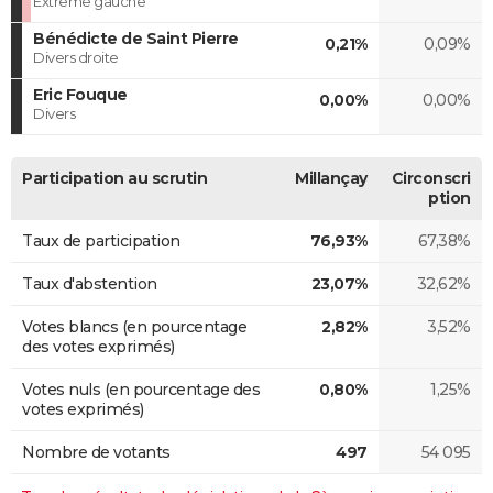
Extrême gauche
Bénédicte de Saint Pierre
0,21%
0,09%
Divers droite
Eric Fouque
0,00%
0,00%
Divers
Participation au scrutin
Millançay
Circonscri
ption
Taux de participation
76,93%
67,38%
Taux d'abstention
23,07%
32,62%
Votes blancs (en pourcentage
2,82%
3,52%
des votes exprimés)
Votes nuls (en pourcentage des
0,80%
1,25%
votes exprimés)
Nombre de votants
497
54 095