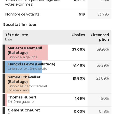
votes exprimés)
Nombre de votants
619
53 793
Résultat 1er tour
Tête de liste
Challes
Circonscri
Liste
ption
Marietta Karamanli
37,06%
39,95%
(Ballotage)
Union de la gauche
François Fevre (Ballotage)
41,46%
35,29%
Union de l'extrême droite
Samuel Chevallier
19,80%
23,09%
(Ballotage)
Union des Démocrates et
Indépendants
Thomas Hubert
1,69%
1,50%
Extrême gauche
Clément Cheuret
0,00%
0,18%