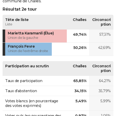
commune de Challes.
Résultat 2e tour
Tête de liste
Challes
Circonscri
Liste
ption
Marietta Karamanli (Élue)
49,74%
57,31%
Union de la gauche
François Fevre
50,26%
42,69%
Union de l'extrême droite
Participation au scrutin
Challes
Circonscri
ption
Taux de participation
65,85%
64,21%
Taux d'abstention
34,15%
35,79%
Votes blancs (en pourcentage
5,49%
5,99%
des votes exprimés)
Votes nuls (en pourcentage des
0,97%
1,05%