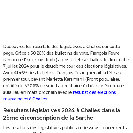
City break
Voyage de noces
Climat
Destinations
Voyage nature
Forum
+
PHOTO
GUIDES D'ACHAT
BONS PLANS
CARTE DE VOEUX
Découvrez les résultats des législatives à Challes sur cette
page. Grâce à 50.26% des bulletins de vote, François Fevre
Carte Bonne année
Carte Pâques
Carte de Noël
Carte Saint-Valentin
Carte d'anniversaire
DICTIONNAIRE
(Union de l'extrême droite) a pris la tête à Challes, le dimanche
7 juillet 2024 pour le deuxième tour des élections législatives.
Biographies
Expressions
Dictionnaire
Citations
Proverbes
PROGRAMME TV
Avec 41.46% des bulletins, François Fevre prenait la tête au
premier tour, devant Marietta Karamanli (Front populaire),
COPAINS D'AVANT
crédité de 37.06% de voix. La prochaine échéance électorale
Se connecter
Collèges
Universités
Service militaire
S'inscrire
Lycées
Primaires
Entreprises
Avis de recherche
AVIS DE DÉCÈS
aura lieu en mars prochain avec le
résultat des élections
municipales à Challes
.
FORUM
Résultats législatives 2024 à Challes dans la
Lifestyle
Sport
Television
Cinema
Bricolage
Culture
Auto
Voyage
2ème circonscription de la Sarthe
Les résultats des législatives publiés ci-dessous concernent la