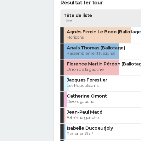
Résultat 1er tour
Tête de liste
Liste
Agnès Firmin Le Bodo (Ballotage
Horizons
Anaïs Thomas (Ballotage)
Rassemblement National
Florence Martin Péréon (Ballota
Union de la gauche
Jacques Forestier
Les Républicains
Catherine Omont
Divers gauche
Jean-Paul Macé
Extrême gauche
Isabelle Ducoeurjoly
Reconquête !