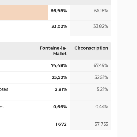
66,98%
66,18%
33,02%
33,82%
Fontaine-la-
Circonscription
Mallet
74,48%
67,49%
25,52%
32,51%
otes
2,81%
5,21%
es
0,66%
0,44%
1 672
57 735