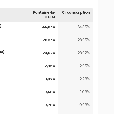
Fontaine-la-
Circonscription
Mallet
)
44,63%
34,83%
28,53%
28,63%
ge)
20,02%
28,62%
2,96%
2,63%
1,87%
2,28%
0,48%
1,08%
0,78%
0,98%