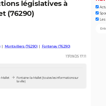
tions législatives à
Actu
et (76290)
Spo
Les 
)
Montivilliers (76290)
Fontenay (76290)
17/09/25 17:11
a-Mallet
Fontaine-la-Mallet
(toutes les informations sur
la ville)