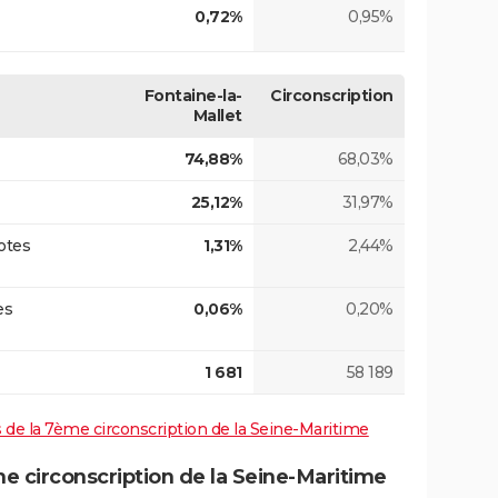
0,72%
0,95%
Fontaine-la-
Circonscription
Mallet
74,88%
68,03%
25,12%
31,97%
otes
1,31%
2,44%
es
0,06%
0,20%
1 681
58 189
es de la 7ème circonscription de la Seine-Maritime
 circonscription de la Seine-Maritime