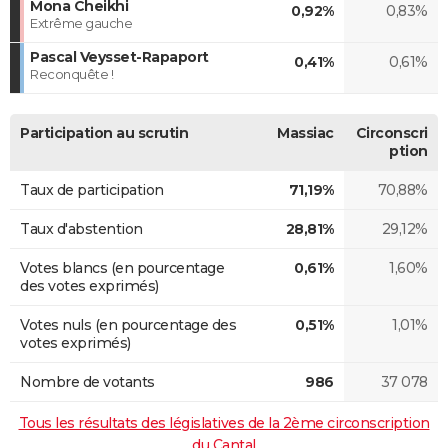
Mona Cheikhi
0,92%
0,83%
Extrême gauche
Pascal Veysset-Rapaport
0,41%
0,61%
Reconquête !
Participation au scrutin
Massiac
Circonscri
ption
Taux de participation
71,19%
70,88%
Taux d'abstention
28,81%
29,12%
Votes blancs (en pourcentage
0,61%
1,60%
des votes exprimés)
Votes nuls (en pourcentage des
0,51%
1,01%
votes exprimés)
Nombre de votants
986
37 078
Tous les résultats des législatives de la 2ème circonscription
du Cantal