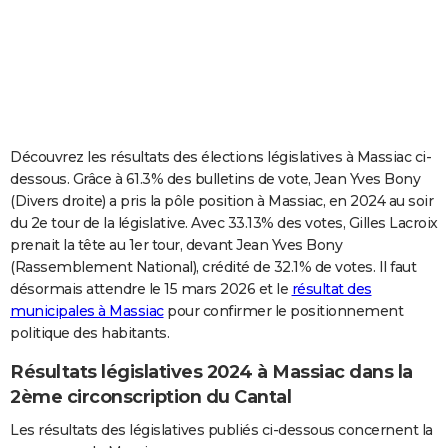
City break
Voyage de noces
Climat
Destinations
Voyage nature
Forum
+
PHOTO
GUIDES D'ACHAT
BONS PLANS
CARTE DE VOEUX
Découvrez les résultats des élections législatives à Massiac ci-
dessous. Grâce à 61.3% des bulletins de vote, Jean Yves Bony
Carte Bonne année
Carte Pâques
Carte de Noël
Carte Saint-Valentin
Carte d'anniversaire
DICTIONNAIRE
(Divers droite) a pris la pôle position à Massiac, en 2024 au soir
du 2e tour de la législative. Avec 33.13% des votes, Gilles Lacroix
Biographies
Expressions
Dictionnaire
Citations
Proverbes
PROGRAMME TV
prenait la tête au 1er tour, devant Jean Yves Bony
(Rassemblement National), crédité de 32.1% de votes. Il faut
COPAINS D'AVANT
désormais attendre le 15 mars 2026 et le
résultat des
Se connecter
Collèges
Universités
Service militaire
S'inscrire
Lycées
Primaires
Entreprises
Avis de recherche
AVIS DE DÉCÈS
municipales à Massiac
pour confirmer le positionnement
politique des habitants.
FORUM
Résultats législatives 2024 à Massiac dans la
Lifestyle
Sport
Television
Cinema
Bricolage
Culture
Auto
Voyage
2ème circonscription du Cantal
Les résultats des législatives publiés ci-dessous concernent la