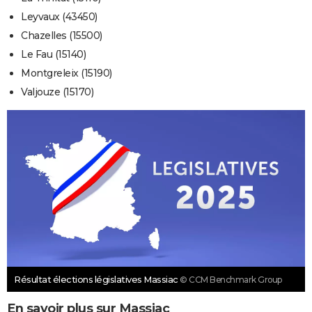
Leyvaux (43450)
Chazelles (15500)
Le Fau (15140)
Montgreleix (15190)
Valjouze (15170)
Résultat élections législatives Massiac
© CCM Benchmark Group
En savoir plus sur Massiac