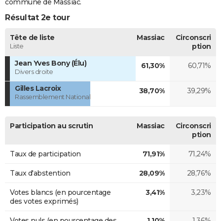
commune de Massiac.
Résultat 2e tour
Tête de liste
Massiac
Circonscri
Liste
ption
Jean Yves Bony (Élu)
61,30%
60,71%
Divers droite
Gilles Lacroix
38,70%
39,29%
Rassemblement National
Participation au scrutin
Massiac
Circonscri
ption
Taux de participation
71,91%
71,24%
Taux d'abstention
28,09%
28,76%
Votes blancs (en pourcentage
3,41%
3,23%
des votes exprimés)
Votes nuls (en pourcentage des
1,10%
1,36%