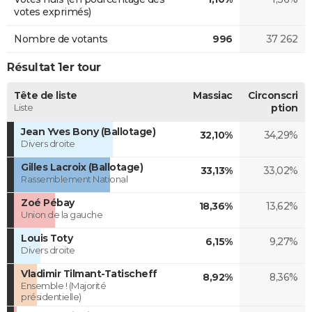
votes exprimés)
Nombre de votants
996
37 262
Résultat 1er tour
Tête de liste
Massiac
Circonscri
Liste
ption
Jean Yves Bony (Ballotage)
32,10%
34,29%
Divers droite
Gilles Lacroix (Ballotage)
33,13%
33,02%
Rassemblement National
Zoé Pébay
18,36%
13,62%
Union de la gauche
Louis Toty
6,15%
9,27%
Divers droite
Vladimir Tilmant-Tatischeff
8,92%
8,36%
Ensemble ! (Majorité
présidentielle)