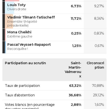
Louis Toty
6,73%
9,27%
Divers droite
Vladimir Tilmant-Tatischeff
11,72%
8,36%
Ensemble ! (Majorité
présidentielle)
Mona Cheikhi
0,25%
0,83%
Extrême gauche
Pascal Veysset-Rapaport
1,25%
0,61%
Reconquête !
Participation au scrutin
Saint-
Circonscri
Martin-
ption
Valmerou
x
Taux de participation
63,32%
70,88%
Taux d'abstention
36,68%
29,12%
Votes blancs (en pourcentage
2,88%
1,60%
des votes exprimés)