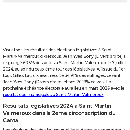
City break
Voyage de noces
Climat
Destinations
Voyage nature
Forum
+
PHOTO
GUIDES D'ACHAT
BONS PLANS
CARTE DE VOEUX
Visualisez les résultats des élections législatives à Saint-
Carte Bonne année
Carte Pâques
Carte de Noël
Carte Saint-Valentin
Carte d'anniversaire
DICTIONNAIRE
Martin-Valmeroux ci-dessous. Jean Yves Bony (Divers droite) a
engrangé 60.5% des votes à Saint-Martin-Valmeroux le 7 juillet
Biographies
Expressions
Dictionnaire
Citations
Proverbes
PROGRAMME TV
2024, au soir du deuxième tour des législatives. A l'issue du 1er
tour, Gilles Lacroix avait récolté 34.91% des suffrages, devant
COPAINS D'AVANT
Jean Yves Bony (Divers droite) et ses 26.18% de voix. La
prochaine échéance électorale aura lieu en mars 2026 avec le
Se connecter
Collèges
Universités
Service militaire
S'inscrire
Lycées
Primaires
Entreprises
Avis de recherche
AVIS DE DÉCÈS
résultat des municipales à Saint-Martin-Valmeroux
.
FORUM
Résultats législatives 2024 à Saint-Martin-
Lifestyle
Sport
Television
Cinema
Bricolage
Culture
Auto
Voyage
Valmeroux dans la 2ème circonscription du
Cantal
Les résultats des législatives publiés ci-dessous concernent la