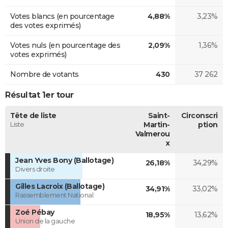
Votes blancs (en pourcentage
4,88%
3,23%
des votes exprimés)
Votes nuls (en pourcentage des
2,09%
1,36%
votes exprimés)
Nombre de votants
430
37 262
Résultat 1er tour
Tête de liste
Saint-
Circonscri
Liste
Martin-
ption
Valmerou
x
Jean Yves Bony (Ballotage)
26,18%
34,29%
Divers droite
Gilles Lacroix (Ballotage)
34,91%
33,02%
Rassemblement National
Zoé Pébay
18,95%
13,62%
Union de la gauche