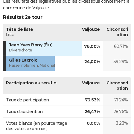
Les résultats des législatives publiés ci-dessous concernent la
commune de Valjouze.
Résultat 2e tour
Tête de liste
Valjouze
Circonscri
Liste
ption
Jean Yves Bony (Élu)
76,00%
60,71%
Divers droite
Gilles Lacroix
24,00%
39,29%
Rassemblement National
Participation au scrutin
Valjouze
Circonscri
ption
Taux de participation
73,53%
71,24%
Taux d'abstention
26,47%
28,76%
Votes blancs (en pourcentage
0,00%
3,23%
des votes exprimés)