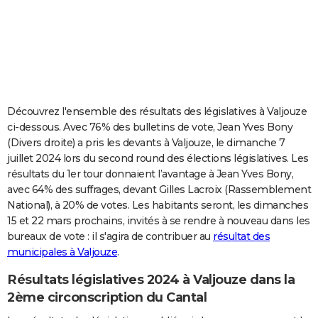
City break
Voyage de noces
Climat
Destinations
Voyage nature
Forum
+
PHOTO
GUIDES D'ACHAT
BONS PLANS
CARTE DE VOEUX
Découvrez l'ensemble des résultats des législatives à Valjouze
ci-dessous. Avec 76% des bulletins de vote, Jean Yves Bony
Carte Bonne année
Carte Pâques
Carte de Noël
Carte Saint-Valentin
Carte d'anniversaire
DICTIONNAIRE
(Divers droite) a pris les devants à Valjouze, le dimanche 7
juillet 2024 lors du second round des élections législatives. Les
Biographies
Expressions
Dictionnaire
Citations
Proverbes
PROGRAMME TV
résultats du 1er tour donnaient l’avantage à Jean Yves Bony,
avec 64% des suffrages, devant Gilles Lacroix (Rassemblement
COPAINS D'AVANT
National), à 20% de votes. Les habitants seront, les dimanches
Se connecter
Collèges
Universités
Service militaire
S'inscrire
Lycées
Primaires
Entreprises
Avis de recherche
AVIS DE DÉCÈS
15 et 22 mars prochains, invités à se rendre à nouveau dans les
bureaux de vote : il s'agira de contribuer au
résultat des
FORUM
municipales à Valjouze
.
Lifestyle
Sport
Television
Cinema
Bricolage
Culture
Auto
Voyage
Résultats législatives 2024 à Valjouze dans la
2ème circonscription du Cantal