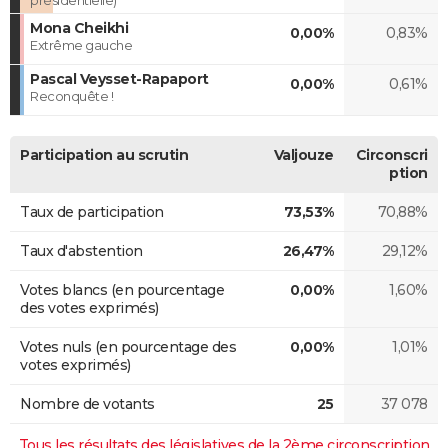
Mona Cheikhi
0,00%
0,83%
Extrême gauche
Pascal Veysset-Rapaport
0,00%
0,61%
Reconquête !
Participation au scrutin
Valjouze
Circonscri
ption
Taux de participation
73,53%
70,88%
Taux d'abstention
26,47%
29,12%
Votes blancs (en pourcentage
0,00%
1,60%
des votes exprimés)
Votes nuls (en pourcentage des
0,00%
1,01%
votes exprimés)
Nombre de votants
25
37 078
Tous les résultats des législatives de la 2ème circonscription