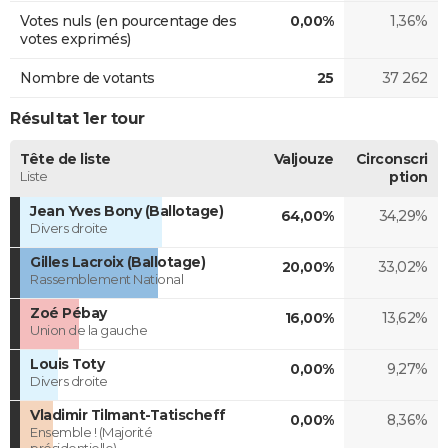
Votes nuls (en pourcentage des
0,00%
1,36%
votes exprimés)
Nombre de votants
25
37 262
Résultat 1er tour
Tête de liste
Valjouze
Circonscri
Liste
ption
Jean Yves Bony (Ballotage)
64,00%
34,29%
Divers droite
Gilles Lacroix (Ballotage)
20,00%
33,02%
Rassemblement National
Zoé Pébay
16,00%
13,62%
Union de la gauche
Louis Toty
0,00%
9,27%
Divers droite
Vladimir Tilmant-Tatischeff
0,00%
8,36%
Ensemble ! (Majorité
présidentielle)