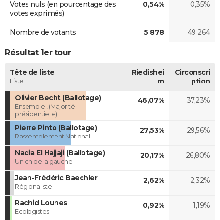
Votes nuls (en pourcentage des
0,54%
0,35%
votes exprimés)
Nombre de votants
5 878
49 264
Résultat 1er tour
Tête de liste
Riedishei
Circonscri
Liste
m
ption
Olivier Becht (Ballotage)
46,07%
37,23%
Ensemble ! (Majorité
présidentielle)
Pierre Pinto (Ballotage)
27,53%
29,56%
Rassemblement National
Nadia El Hajjaji (Ballotage)
20,17%
26,80%
Union de la gauche
Jean-Frédéric Baechler
2,62%
2,32%
Régionaliste
Rachid Lounes
0,92%
1,19%
Ecologistes