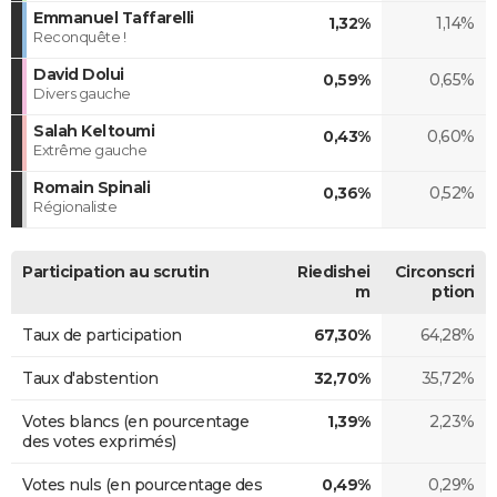
Emmanuel Taffarelli
1,32%
1,14%
Reconquête !
David Dolui
0,59%
0,65%
Divers gauche
Salah Keltoumi
0,43%
0,60%
Extrême gauche
Romain Spinali
0,36%
0,52%
Régionaliste
Participation au scrutin
Riedishei
Circonscri
m
ption
Taux de participation
67,30%
64,28%
Taux d'abstention
32,70%
35,72%
Votes blancs (en pourcentage
1,39%
2,23%
des votes exprimés)
Votes nuls (en pourcentage des
0,49%
0,29%