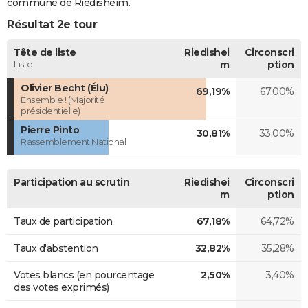
commune de Riedisheim.
Résultat 2e tour
Tête de liste
Riedishei
Circonscri
Liste
m
ption
Olivier Becht (Élu)
69,19%
67,00%
Ensemble ! (Majorité
présidentielle)
Pierre Pinto
30,81%
33,00%
Rassemblement National
Participation au scrutin
Riedishei
Circonscri
m
ption
Taux de participation
67,18%
64,72%
Taux d'abstention
32,82%
35,28%
Votes blancs (en pourcentage
2,50%
3,40%
des votes exprimés)