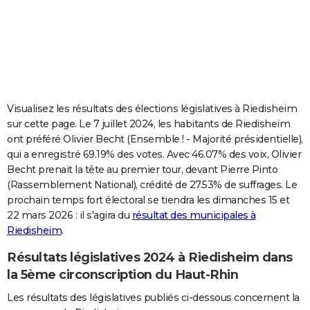
City break
Voyage de noces
Climat
Destinations
Voyage nature
Forum
+
PHOTO
GUIDES D'ACHAT
BONS PLANS
CARTE DE VOEUX
Visualisez les résultats des élections législatives à Riedisheim
sur cette page. Le 7 juillet 2024, les habitants de Riedisheim
Carte Bonne année
Carte Pâques
Carte de Noël
Carte Saint-Valentin
Carte d'anniversaire
DICTIONNAIRE
ont préféré Olivier Becht (Ensemble ! - Majorité présidentielle),
qui a enregistré 69.19% des votes. Avec 46.07% des voix, Olivier
Biographies
Expressions
Dictionnaire
Citations
Proverbes
PROGRAMME TV
Becht prenait la tête au premier tour, devant Pierre Pinto
(Rassemblement National), crédité de 27.53% de suffrages. Le
COPAINS D'AVANT
prochain temps fort électoral se tiendra les dimanches 15 et
Se connecter
Collèges
Universités
Service militaire
S'inscrire
Lycées
Primaires
Entreprises
Avis de recherche
AVIS DE DÉCÈS
22 mars 2026 : il s'agira du
résultat des municipales à
Riedisheim
.
FORUM
Résultats législatives 2024 à Riedisheim dans
Lifestyle
Sport
Television
Cinema
Bricolage
Culture
Auto
Voyage
la 5ème circonscription du Haut-Rhin
Les résultats des législatives publiés ci-dessous concernent la