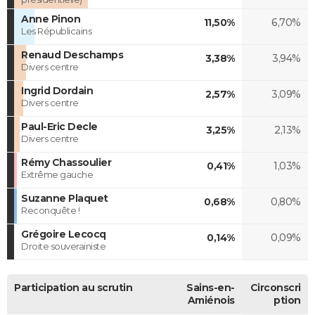
Anne Pinon
11,50%
6,70%
Les Républicains
Renaud Deschamps
3,38%
3,94%
Divers centre
Ingrid Dordain
2,57%
3,09%
Divers centre
Paul-Eric Decle
3,25%
2,13%
Divers centre
Rémy Chassoulier
0,41%
1,03%
Extrême gauche
Suzanne Plaquet
0,68%
0,80%
Reconquête !
Grégoire Lecocq
0,14%
0,09%
Droite souverainiste
Participation au scrutin
Sains-en-
Circonscri
Amiénois
ption