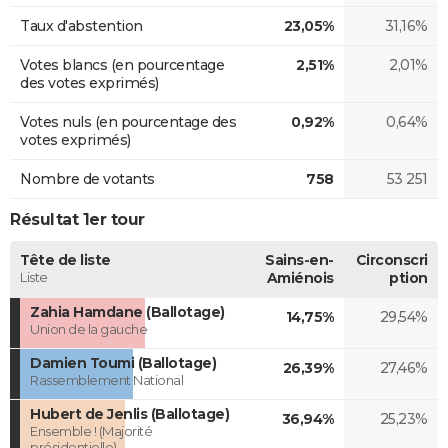
Taux d'abstention
23,05%
31,16%
Votes blancs (en pourcentage
2,51%
2,01%
des votes exprimés)
Votes nuls (en pourcentage des
0,92%
0,64%
votes exprimés)
Nombre de votants
758
53 251
Résultat 1er tour
Tête de liste
Sains-en-
Circonscri
Liste
Amiénois
ption
Zahia Hamdane (Ballotage)
14,75%
29,54%
Union de la gauche
Damien Toumi (Ballotage)
26,39%
27,46%
Rassemblement National
Hubert de Jenlis (Ballotage)
36,94%
25,23%
Ensemble ! (Majorité
présidentielle)