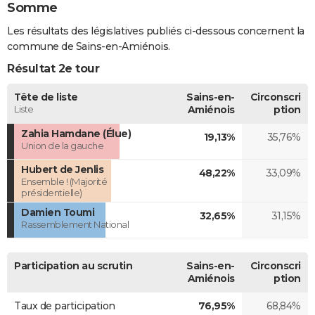
Somme
Les résultats des législatives publiés ci-dessous concernent la
commune de Sains-en-Amiénois.
Résultat 2e tour
Tête de liste
Sains-en-
Circonscri
Liste
Amiénois
ption
Zahia Hamdane (Élue)
19,13%
35,76%
Union de la gauche
Hubert de Jenlis
48,22%
33,09%
Ensemble ! (Majorité
présidentielle)
Damien Toumi
32,65%
31,15%
Rassemblement National
Participation au scrutin
Sains-en-
Circonscri
Amiénois
ption
Taux de participation
76,95%
68,84%