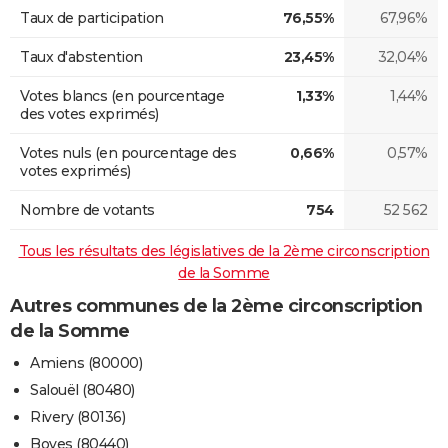
Taux de participation
76,55%
67,96%
Taux d'abstention
23,45%
32,04%
Votes blancs (en pourcentage
1,33%
1,44%
des votes exprimés)
Votes nuls (en pourcentage des
0,66%
0,57%
votes exprimés)
Nombre de votants
754
52 562
Tous les résultats des législatives de la 2ème circonscription
de la Somme
Autres communes de la 2ème circonscription
de la Somme
Amiens (80000)
Salouël (80480)
Rivery (80136)
Boves (80440)