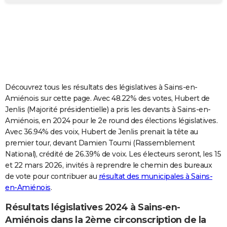
City break
Voyage de noces
Climat
Destinations
Voyage nature
Forum
+
PHOTO
GUIDES D'ACHAT
BONS PLANS
CARTE DE VOEUX
Découvrez tous les résultats des législatives à Sains-en-
Carte Bonne année
Carte Pâques
Carte de Noël
Carte Saint-Valentin
Carte d'anniversaire
DICTIONNAIRE
Amiénois sur cette page. Avec 48.22% des votes, Hubert de
Jenlis (Majorité présidentielle) a pris les devants à Sains-en-
Biographies
Expressions
Dictionnaire
Citations
Proverbes
PROGRAMME TV
Amiénois, en 2024 pour le 2e round des élections législatives.
Avec 36.94% des voix, Hubert de Jenlis prenait la tête au
COPAINS D'AVANT
premier tour, devant Damien Toumi (Rassemblement
National), crédité de 26.39% de voix. Les électeurs seront, les 15
Se connecter
Collèges
Universités
Service militaire
S'inscrire
Lycées
Primaires
Entreprises
Avis de recherche
AVIS DE DÉCÈS
et 22 mars 2026, invités à reprendre le chemin des bureaux
de vote pour contribuer au
résultat des municipales à Sains-
FORUM
en-Amiénois
.
Lifestyle
Sport
Television
Cinema
Bricolage
Culture
Auto
Voyage
Résultats législatives 2024 à Sains-en-
Amiénois dans la 2ème circonscription de la