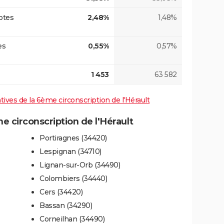
otes
2,48%
1,48%
es
0,55%
0,57%
1 453
63 582
atives de la 6ème circonscription de l'Hérault
 circonscription de l'Hérault
Portiragnes (34420)
Lespignan (34710)
Lignan-sur-Orb (34490)
Colombiers (34440)
Cers (34420)
Bassan (34290)
Corneilhan (34490)