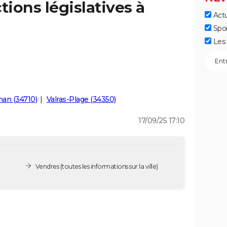
tions législatives à
Actu
Spo
Les 
nan (34710)
Valras-Plage (34350)
17/09/25 17:10
Vendres
(toutes les informations sur la ville)