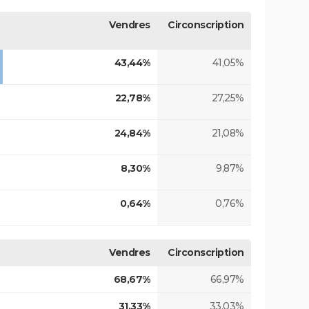
Vendres
Circonscription
43,44%
41,05%
22,78%
27,25%
24,84%
21,08%
8,30%
9,87%
0,64%
0,76%
Vendres
Circonscription
68,67%
66,97%
31,33%
33,03%