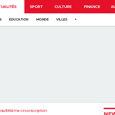
TUALITÉS
SPORT
CULTURE
FINANCE
A
S
EDUCATION
MONDE
VILLES
+
rault
6ème circonscription
NEW