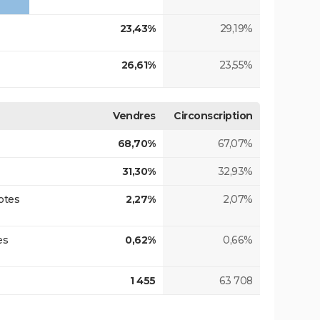
23,43%
29,19%
26,61%
23,55%
Vendres
Circonscription
68,70%
67,07%
31,30%
32,93%
otes
2,27%
2,07%
es
0,62%
0,66%
1 455
63 708