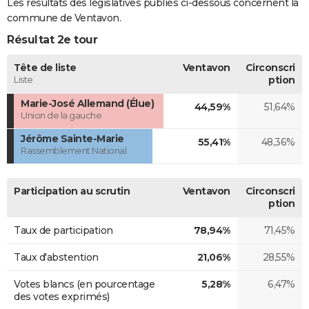
Les résultats des législatives publiés ci-dessous concernent la
commune de Ventavon.
Résultat 2e tour
Tête de liste
Ventavon
Circonscri
Liste
ption
Marie-José Allemand (Élue)
44,59%
51,64%
Union de la gauche
Jérôme Sainte-Marie
55,41%
48,36%
Rassemblement National
Participation au scrutin
Ventavon
Circonscri
ption
Taux de participation
78,94%
71,45%
Taux d'abstention
21,06%
28,55%
Votes blancs (en pourcentage
5,28%
6,47%
des votes exprimés)