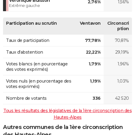
Véronique Buisson
2,76%
1,56%
Extrême gauche
Participation au scrutin
Ventavon
Circonscri
ption
Taux de participation
77,78%
70,81%
Taux d'abstention
22,22%
29,19%
Votes blancs (en pourcentage
1,79%
1,96%
des votes exprimés)
Votes nuls (en pourcentage des
1,19%
1,03%
votes exprimés)
Nombre de votants
336
42 520
Tous les résultats des législatives de la 1ère circonscription des
Hautes-Alpes
Autres communes de la 1ère circonscription
des Hautes-Alpes