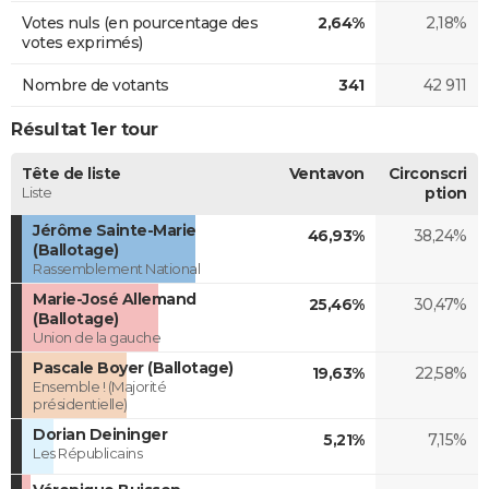
Votes nuls (en pourcentage des
2,64%
2,18%
votes exprimés)
Nombre de votants
341
42 911
Résultat 1er tour
Tête de liste
Ventavon
Circonscri
Liste
ption
Jérôme Sainte-Marie
46,93%
38,24%
(Ballotage)
Rassemblement National
Marie-José Allemand
25,46%
30,47%
(Ballotage)
Union de la gauche
Pascale Boyer (Ballotage)
19,63%
22,58%
Ensemble ! (Majorité
présidentielle)
Dorian Deininger
5,21%
7,15%
Les Républicains