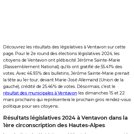
City break
Voyage de noces
Climat
Destinations
Voyage nature
Forum
+
PHOTO
GUIDES D'ACHAT
BONS PLANS
CARTE DE VOEUX
Découvrez les résultats des législatives à Ventavon sur cette
page. Pour le 2e round des élections législatives 2024, les
Carte Bonne année
Carte Pâques
Carte de Noël
Carte Saint-Valentin
Carte d'anniversaire
DICTIONNAIRE
citoyens de Ventavon ont plébiscité Jérôme Sainte-Marie
(Rassemblement National), qu'ils ont gratifié de 55.41% des
Biographies
Expressions
Dictionnaire
Citations
Proverbes
PROGRAMME TV
votes. Avec 46.93% des bulletins, Jérôme Sainte-Marie prenait
la tête au 1er tour, devant Marie-José Allemand (Union de la
COPAINS D'AVANT
gauche), crédité de 25.46% de votes. Désormais, c'est le
Se connecter
Collèges
Universités
Service militaire
S'inscrire
Lycées
Primaires
Entreprises
Avis de recherche
AVIS DE DÉCÈS
résultat des municipales à Ventavon
les dimanches 15 et 22
mars prochains qui représentera le prochain gros rendez-vous
FORUM
politique pour ses citoyens.
Lifestyle
Sport
Television
Cinema
Bricolage
Culture
Auto
Voyage
Résultats législatives 2024 à Ventavon dans la
1ère circonscription des Hautes-Alpes