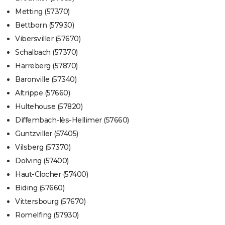
Metting (57370)
Bettborn (57930)
Vibersviller (57670)
Schalbach (57370)
Harreberg (57870)
Baronville (57340)
Altrippe (57660)
Hultehouse (57820)
Diffembach-lès-Hellimer (57660)
Guntzviller (57405)
Vilsberg (57370)
Dolving (57400)
Haut-Clocher (57400)
Biding (57660)
Vittersbourg (57670)
Romelfing (57930)