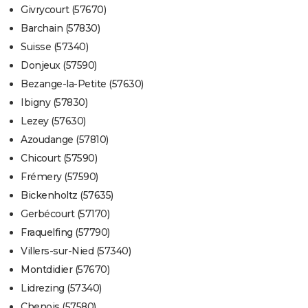
Givrycourt (57670)
Barchain (57830)
Suisse (57340)
Donjeux (57590)
Bezange-la-Petite (57630)
Ibigny (57830)
Lezey (57630)
Azoudange (57810)
Chicourt (57590)
Frémery (57590)
Bickenholtz (57635)
Gerbécourt (57170)
Fraquelfing (57790)
Villers-sur-Nied (57340)
Montdidier (57670)
Lidrezing (57340)
Chenois (57580)