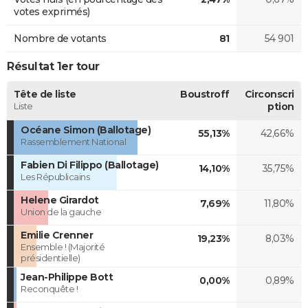
votes exprimés)
Nombre de votants
81
54 901
Résultat 1er tour
Tête de liste
Boustroff
Circonscri
Liste
ption
Océane Simon (Ballotage)
55,13%
42,66%
Rassemblement National
Fabien Di Filippo (Ballotage)
14,10%
35,75%
Les Républicains
Helene Girardot
7,69%
11,80%
Union de la gauche
Emilie Crenner
19,23%
8,03%
Ensemble ! (Majorité
présidentielle)
Jean-Philippe Bott
0,00%
0,89%
Reconquête !