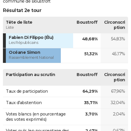
commune de Boustroff.
Résultat 2e tour
Tête de liste
Boustroff
Circonscri
Liste
ption
Fabien Di Filippo (Élu)
48,68%
54,83%
Les Républicains
Océane Simon
51,32%
45,17%
Rassemblement National
Participation au scrutin
Boustroff
Circonscri
ption
Taux de participation
64,29%
67,96%
Taux d'abstention
35,71%
32,04%
Votes blancs (en pourcentage
3,70%
2,04%
des votes exprimés)
Votes nuls (en pourcentage des
2,47%
0,67%