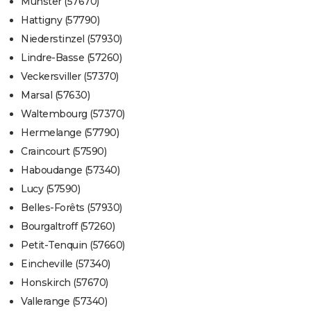
Munster (57670)
Hattigny (57790)
Niederstinzel (57930)
Lindre-Basse (57260)
Veckersviller (57370)
Marsal (57630)
Waltembourg (57370)
Hermelange (57790)
Craincourt (57590)
Haboudange (57340)
Lucy (57590)
Belles-Forêts (57930)
Bourgaltroff (57260)
Petit-Tenquin (57660)
Eincheville (57340)
Honskirch (57670)
Vallerange (57340)