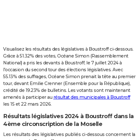
City break
Voyage de noces
Climat
Destinations
Voyage nature
Forum
+
PHOTO
GUIDES D'ACHAT
BONS PLANS
CARTE DE VOEUX
Visualisez les résultats des législatives à Boustroff ci-dessous.
Grâce à 51.32% des votes, Océane Simon (Rassemblement
Carte Bonne année
Carte Pâques
Carte de Noël
Carte Saint-Valentin
Carte d'anniversaire
DICTIONNAIRE
National) a pris les devants à Boustroff, le 7 juillet 2024 à
l'occasion du second tour des élections législatives. Avec
Biographies
Expressions
Dictionnaire
Citations
Proverbes
PROGRAMME TV
55.13% des suffrages, Océane Simon prenait la tête au premier
tour, devant Emilie Crenner (Ensemble pour la République),
COPAINS D'AVANT
crédité de 19.23% de bulletins. Les votants sont maintenant
Se connecter
Collèges
Universités
Service militaire
S'inscrire
Lycées
Primaires
Entreprises
Avis de recherche
AVIS DE DÉCÈS
amenés à participer au
résultat des municipales à Boustroff
les 15 et 22 mars 2026.
FORUM
Résultats législatives 2024 à Boustroff dans la
Lifestyle
Sport
Television
Cinema
Bricolage
Culture
Auto
Voyage
4ème circonscription de la Moselle
Les résultats des législatives publiés ci-dessous concernent la