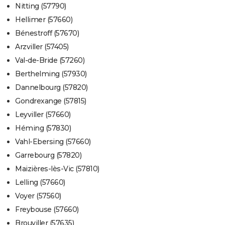
Nitting (57790)
Hellimer (57660)
Bénestroff (57670)
Arzviller (57405)
Val-de-Bride (57260)
Berthelming (57930)
Dannelbourg (57820)
Gondrexange (57815)
Leyviller (57660)
Héming (57830)
Vahl-Ebersing (57660)
Garrebourg (57820)
Maizières-lès-Vic (57810)
Lelling (57660)
Voyer (57560)
Freybouse (57660)
Brouviller (57635)