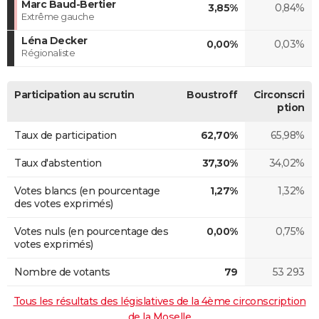
Marc Baud-Bertier
3,85%
0,84%
Extrême gauche
Léna Decker
0,00%
0,03%
Régionaliste
Participation au scrutin
Boustroff
Circonscri
ption
Taux de participation
62,70%
65,98%
Taux d'abstention
37,30%
34,02%
Votes blancs (en pourcentage
1,27%
1,32%
des votes exprimés)
Votes nuls (en pourcentage des
0,00%
0,75%
votes exprimés)
Nombre de votants
79
53 293
Tous les résultats des législatives de la 4ème circonscription
de la Moselle