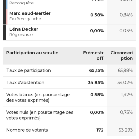
Reconquête !
Marc Baud-Bertier
0,58%
0,84%
Extrême gauche
Léna Decker
0,00%
0,03%
Régionaliste
Participation au scrutin
Frémestr
Circonscri
off
ption
Taux de participation
65,15%
65,98%
Taux d'abstention
34,85%
34,02%
Votes blancs (en pourcentage
0,58%
1,32%
des votes exprimés)
Votes nuls (en pourcentage des
0,00%
0,75%
votes exprimés)
Nombre de votants
172
53 293