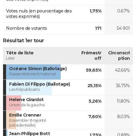
Votes nuls (en pourcentage des
1,75%
0,67%
votes exprimés)
Nombre de votants
171
54 901
Résultat 1er tour
Tête de liste
Frémestr
Circonscri
Liste
off
ption
Océane Simon (Ballotage)
59,65%
42,66%
Rassemblement National
Fabien Di Filippo (Ballotage)
25,15%
35,75%
Les Républicains
Helene Girardot
5,26%
11,80%
Union de la gauche
Emilie Crenner
7,60%
8,03%
Ensemble ! (Majorité
présidentielle)
Jean-Philippe Bott
1,75%
0,89%