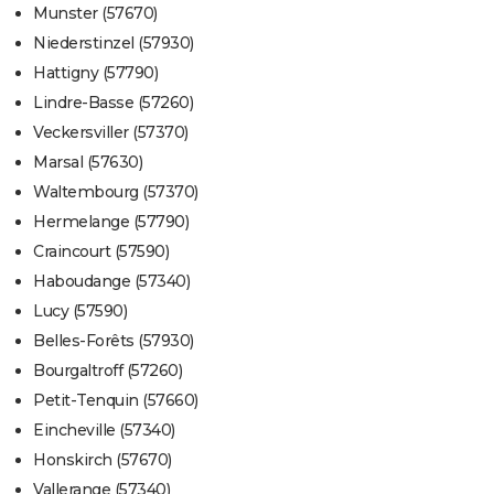
Munster (57670)
Niederstinzel (57930)
Hattigny (57790)
Lindre-Basse (57260)
Veckersviller (57370)
Marsal (57630)
Waltembourg (57370)
Hermelange (57790)
Craincourt (57590)
Haboudange (57340)
Lucy (57590)
Belles-Forêts (57930)
Bourgaltroff (57260)
Petit-Tenquin (57660)
Eincheville (57340)
Honskirch (57670)
Vallerange (57340)