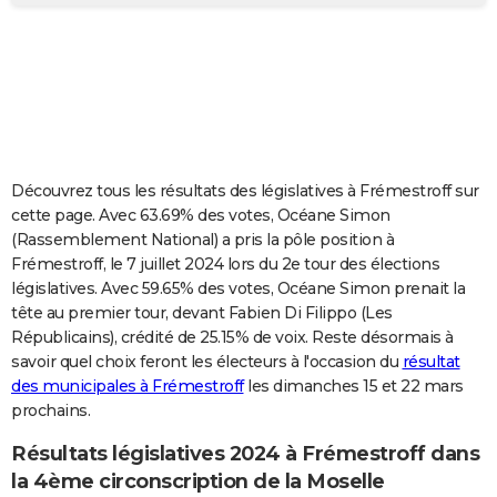
City break
Voyage de noces
Climat
Destinations
Voyage nature
Forum
+
PHOTO
GUIDES D'ACHAT
BONS PLANS
CARTE DE VOEUX
Découvrez tous les résultats des législatives à Frémestroff sur
Carte Bonne année
Carte Pâques
Carte de Noël
Carte Saint-Valentin
Carte d'anniversaire
DICTIONNAIRE
cette page. Avec 63.69% des votes, Océane Simon
(Rassemblement National) a pris la pôle position à
Biographies
Expressions
Dictionnaire
Citations
Proverbes
PROGRAMME TV
Frémestroff, le 7 juillet 2024 lors du 2e tour des élections
législatives. Avec 59.65% des votes, Océane Simon prenait la
COPAINS D'AVANT
tête au premier tour, devant Fabien Di Filippo (Les
Républicains), crédité de 25.15% de voix. Reste désormais à
Se connecter
Collèges
Universités
Service militaire
S'inscrire
Lycées
Primaires
Entreprises
Avis de recherche
AVIS DE DÉCÈS
savoir quel choix feront les électeurs à l'occasion du
résultat
des municipales à Frémestroff
les dimanches 15 et 22 mars
FORUM
prochains.
Lifestyle
Sport
Television
Cinema
Bricolage
Culture
Auto
Voyage
Résultats législatives 2024 à Frémestroff dans
la 4ème circonscription de la Moselle