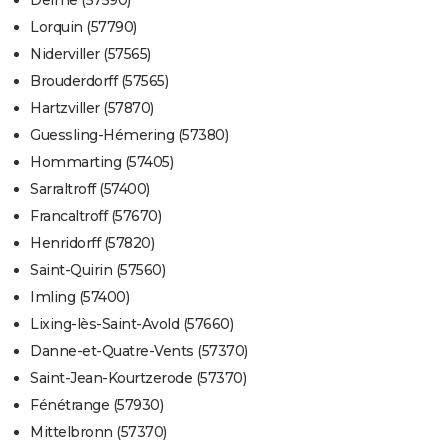
Delme (57590)
Lorquin (57790)
Niderviller (57565)
Brouderdorff (57565)
Hartzviller (57870)
Guessling-Hémering (57380)
Hommarting (57405)
Sarraltroff (57400)
Francaltroff (57670)
Henridorff (57820)
Saint-Quirin (57560)
Imling (57400)
Lixing-lès-Saint-Avold (57660)
Danne-et-Quatre-Vents (57370)
Saint-Jean-Kourtzerode (57370)
Fénétrange (57930)
Mittelbronn (57370)