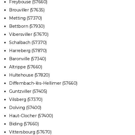
Freybouse (57660)
Brouviller (57635)
Metting (57370)
Bettborn (57930)
Vibersviller (57670)
Schalbach (57370)
Harreberg (57870)
Baronville (57340)
Altrippe (57660)
Hultehouse (57820)
Diffembach-lès-Hellimer (57660)
Guntzviller (57405)
Vilsberg (57370)
Dolving (57400)
Haut-Clocher (57400)
Biding (57660)
Vittersbourg (57670)