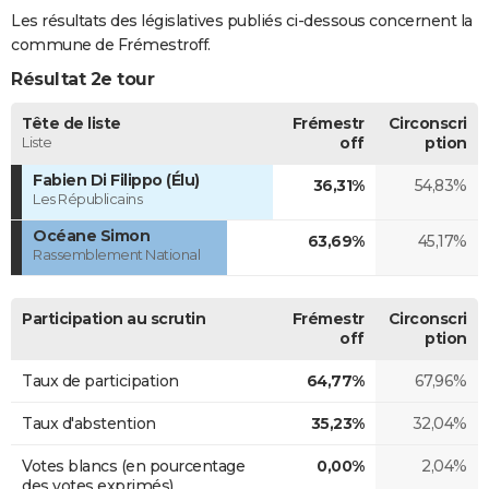
Les résultats des législatives publiés ci-dessous concernent la
commune de Frémestroff.
Résultat 2e tour
Tête de liste
Frémestr
Circonscri
Liste
off
ption
Fabien Di Filippo (Élu)
36,31%
54,83%
Les Républicains
Océane Simon
63,69%
45,17%
Rassemblement National
Participation au scrutin
Frémestr
Circonscri
off
ption
Taux de participation
64,77%
67,96%
Taux d'abstention
35,23%
32,04%
Votes blancs (en pourcentage
0,00%
2,04%
des votes exprimés)