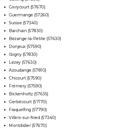
Givrycourt (57670)
Guermange (57260)
Suisse (57340)
Barchain (57830)
Bezange-la-Petite (57630)
Donjeux (57590)
Ibigny (57830)
Lezey (57630)
Azoudange (57810)
Chicourt (57590)
Frémery (57590)
Bickenholtz (57635)
Gerbécourt (57170)
Fraquelfing (57790)
Villers-sur-Nied (57340)
Montdidier (57670)