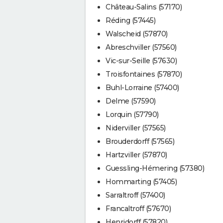
Château-Salins (57170)
Réding (57445)
Walscheid (57870)
Abreschviller (57560)
Vic-sur-Seille (57630)
Troisfontaines (57870)
Buhl-Lorraine (57400)
Delme (57590)
Lorquin (57790)
Niderviller (57565)
Brouderdorff (57565)
Hartzviller (57870)
Guessling-Hémering (57380)
Hommarting (57405)
Sarraltroff (57400)
Francaltroff (57670)
Henridorff (57820)