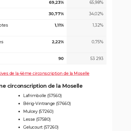
69,23%
65,98%
30,77%
34,02%
otes
1,11%
1,32%
es
2,22%
0,75%
90
53 293
atives de la 4ème circonscription de la Moselle
 circonscription de la Moselle
Lafrimbolle (57560)
Bérig-Vintrange (57660)
Mulcey (57260)
Lesse (57580)
Gelucourt (57260)