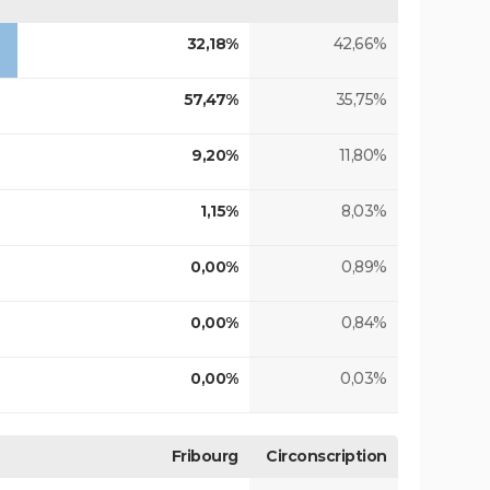
32,18%
42,66%
57,47%
35,75%
9,20%
11,80%
1,15%
8,03%
0,00%
0,89%
0,00%
0,84%
0,00%
0,03%
Fribourg
Circonscription