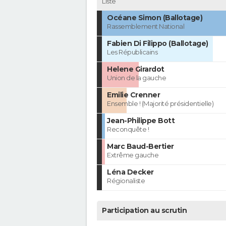
Liste
Océane Simon (Ballotage)
Rassemblement National
Fabien Di Filippo (Ballotage)
Les Républicains
Helene Girardot
Union de la gauche
Emilie Crenner
Ensemble ! (Majorité présidentielle)
Jean-Philippe Bott
Reconquête !
Marc Baud-Bertier
Extrême gauche
Léna Decker
Régionaliste
Participation au scrutin