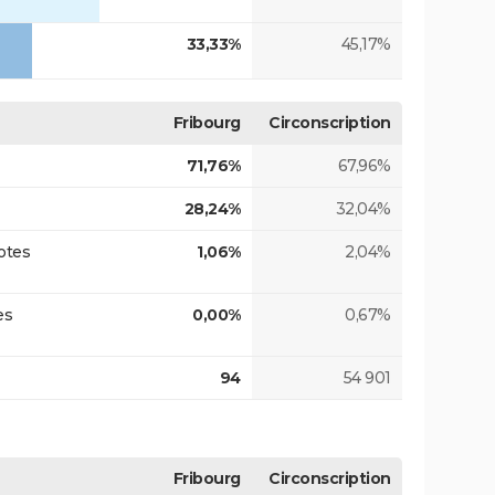
33,33%
45,17%
Fribourg
Circonscription
71,76%
67,96%
28,24%
32,04%
otes
1,06%
2,04%
es
0,00%
0,67%
94
54 901
Fribourg
Circonscription