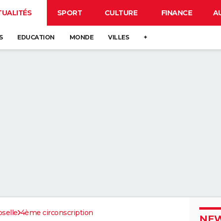
TUALITÉS
SPORT
CULTURE
FINANCE
A
S
EDUCATION
MONDE
VILLES
+
selle
4ème circonscription
NEW