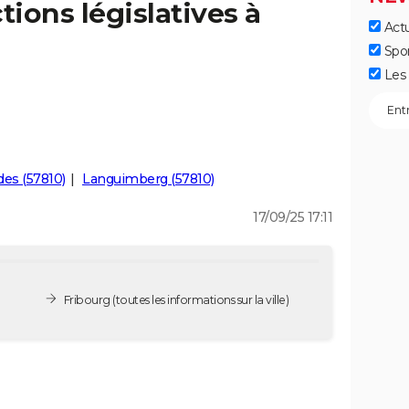
tions législatives à
Actu
Spo
Les 
es (57810)
Languimberg (57810)
17/09/25 17:11
Fribourg
(toutes les informations sur la ville)