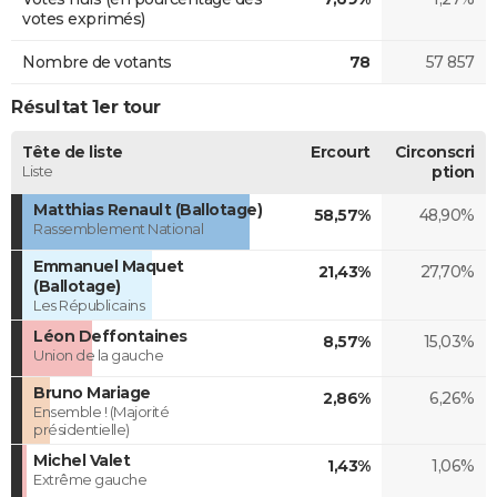
votes exprimés)
Nombre de votants
78
57 857
Résultat 1er tour
Tête de liste
Ercourt
Circonscri
Liste
ption
Matthias Renault (Ballotage)
58,57%
48,90%
Rassemblement National
Emmanuel Maquet
21,43%
27,70%
(Ballotage)
Les Républicains
Léon Deffontaines
8,57%
15,03%
Union de la gauche
Bruno Mariage
2,86%
6,26%
Ensemble ! (Majorité
présidentielle)
Michel Valet
1,43%
1,06%
Extrême gauche