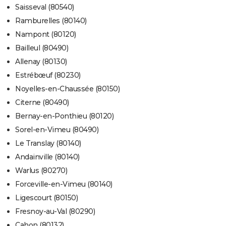
Saisseval (80540)
Ramburelles (80140)
Nampont (80120)
Bailleul (80490)
Allenay (80130)
Estrébœuf (80230)
Noyelles-en-Chaussée (80150)
Citerne (80490)
Bernay-en-Ponthieu (80120)
Sorel-en-Vimeu (80490)
Le Translay (80140)
Andainville (80140)
Warlus (80270)
Forceville-en-Vimeu (80140)
Ligescourt (80150)
Fresnoy-au-Val (80290)
Cahon (80132)