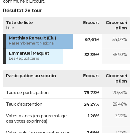
commune d'Ercourt.
Résultat 2e tour
Tête de liste
Ercourt
Circonscri
Liste
ption
Matthias Renault (Élu)
67,61%
54,07%
Rassemblement National
Emmanuel Maquet
32,39%
45,93%
Les Républicains
Participation au scrutin
Ercourt
Circonscri
ption
Taux de participation
75,73%
70,54%
Taux d'abstention
24,27%
29,46%
Votes blancs (en pourcentage
1,28%
3,22%
des votes exprimés)
Votes nuls (en pourcentage des
7,69%
1,27%