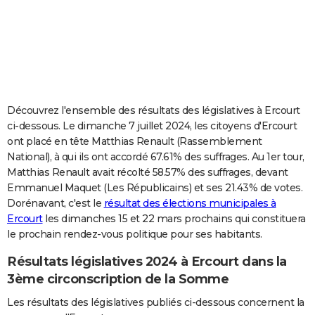
City break
Voyage de noces
Climat
Destinations
Voyage nature
Forum
+
PHOTO
GUIDES D'ACHAT
BONS PLANS
CARTE DE VOEUX
Découvrez l'ensemble des résultats des législatives à Ercourt
ci-dessous. Le dimanche 7 juillet 2024, les citoyens d'Ercourt
Carte Bonne année
Carte Pâques
Carte de Noël
Carte Saint-Valentin
Carte d'anniversaire
DICTIONNAIRE
ont placé en tête Matthias Renault (Rassemblement
National), à qui ils ont accordé 67.61% des suffrages. Au 1er tour,
Biographies
Expressions
Dictionnaire
Citations
Proverbes
PROGRAMME TV
Matthias Renault avait récolté 58.57% des suffrages, devant
Emmanuel Maquet (Les Républicains) et ses 21.43% de votes.
COPAINS D'AVANT
Dorénavant, c'est le
résultat des élections municipales à
Se connecter
Collèges
Universités
Service militaire
S'inscrire
Lycées
Primaires
Entreprises
Avis de recherche
AVIS DE DÉCÈS
Ercourt
les dimanches 15 et 22 mars prochains qui constituera
le prochain rendez-vous politique pour ses habitants.
FORUM
Résultats législatives 2024 à Ercourt dans la
Lifestyle
Sport
Television
Cinema
Bricolage
Culture
Auto
Voyage
3ème circonscription de la Somme
Les résultats des législatives publiés ci-dessous concernent la