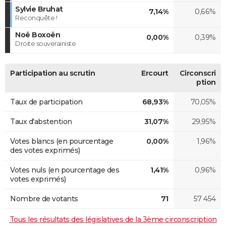
Sylvie Bruhat
7,14%
0,66%
Reconquête !
Noë Boxoën
0,00%
0,39%
Droite souverainiste
Participation au scrutin
Ercourt
Circonscri
ption
Taux de participation
68,93%
70,05%
Taux d'abstention
31,07%
29,95%
Votes blancs (en pourcentage
0,00%
1,96%
des votes exprimés)
Votes nuls (en pourcentage des
1,41%
0,96%
votes exprimés)
Nombre de votants
71
57 454
Tous les résultats des législatives de la 3ème circonscription