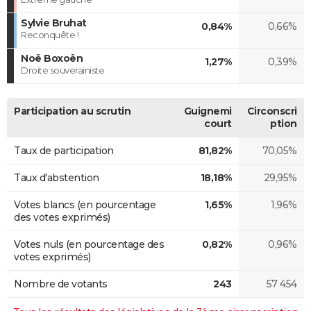
Sylvie Bruhat
0,84%
0,66%
Reconquête !
Noë Boxoën
1,27%
0,39%
Droite souverainiste
Participation au scrutin
Guignemi
Circonscri
court
ption
Taux de participation
81,82%
70,05%
Taux d'abstention
18,18%
29,95%
Votes blancs (en pourcentage
1,65%
1,96%
des votes exprimés)
Votes nuls (en pourcentage des
0,82%
0,96%
votes exprimés)
Nombre de votants
243
57 454