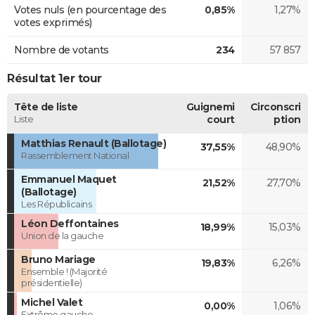
Votes nuls (en pourcentage des
0,85%
1,27%
votes exprimés)
Nombre de votants
234
57 857
Résultat 1er tour
Tête de liste
Guignemi
Circonscri
Liste
court
ption
Matthias Renault (Ballotage)
37,55%
48,90%
Rassemblement National
Emmanuel Maquet
21,52%
27,70%
(Ballotage)
Les Républicains
Léon Deffontaines
18,99%
15,03%
Union de la gauche
Bruno Mariage
19,83%
6,26%
Ensemble ! (Majorité
présidentielle)
Michel Valet
0,00%
1,06%
Extrême gauche