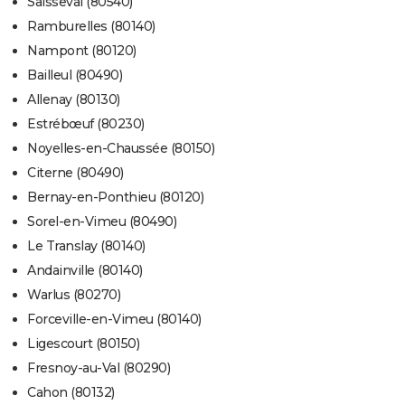
Saisseval (80540)
Ramburelles (80140)
Nampont (80120)
Bailleul (80490)
Allenay (80130)
Estrébœuf (80230)
Noyelles-en-Chaussée (80150)
Citerne (80490)
Bernay-en-Ponthieu (80120)
Sorel-en-Vimeu (80490)
Le Translay (80140)
Andainville (80140)
Warlus (80270)
Forceville-en-Vimeu (80140)
Ligescourt (80150)
Fresnoy-au-Val (80290)
Cahon (80132)