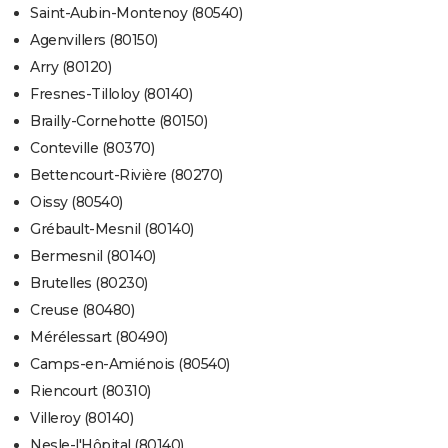
Saint-Aubin-Montenoy (80540)
Agenvillers (80150)
Arry (80120)
Fresnes-Tilloloy (80140)
Brailly-Cornehotte (80150)
Conteville (80370)
Bettencourt-Rivière (80270)
Oissy (80540)
Grébault-Mesnil (80140)
Bermesnil (80140)
Brutelles (80230)
Creuse (80480)
Mérélessart (80490)
Camps-en-Amiénois (80540)
Riencourt (80310)
Villeroy (80140)
Nesle-l'Hôpital (80140)