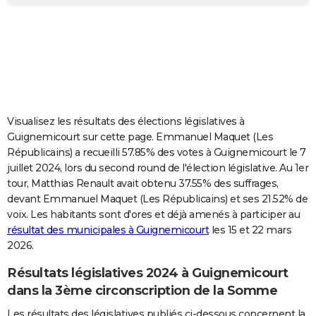
City break
Voyage de noces
Climat
Destinations
Voyage nature
Forum
+
PHOTO
GUIDES D'ACHAT
BONS PLANS
CARTE DE VOEUX
Visualisez les résultats des élections législatives à
Carte Bonne année
Carte Pâques
Carte de Noël
Carte Saint-Valentin
Carte d'anniversaire
DICTIONNAIRE
Guignemicourt sur cette page. Emmanuel Maquet (Les
Républicains) a recueilli 57.85% des votes à Guignemicourt le 7
Biographies
Expressions
Dictionnaire
Citations
Proverbes
PROGRAMME TV
juillet 2024, lors du second round de l'élection législative. Au 1er
tour, Matthias Renault avait obtenu 37.55% des suffrages,
COPAINS D'AVANT
devant Emmanuel Maquet (Les Républicains) et ses 21.52% de
voix. Les habitants sont d'ores et déjà amenés à participer au
Se connecter
Collèges
Universités
Service militaire
S'inscrire
Lycées
Primaires
Entreprises
Avis de recherche
AVIS DE DÉCÈS
résultat des municipales à Guignemicourt
les 15 et 22 mars
2026.
FORUM
Lifestyle
Sport
Television
Cinema
Bricolage
Culture
Auto
Voyage
Résultats législatives 2024 à Guignemicourt
dans la 3ème circonscription de la Somme
Les résultats des législatives publiés ci-dessous concernent la