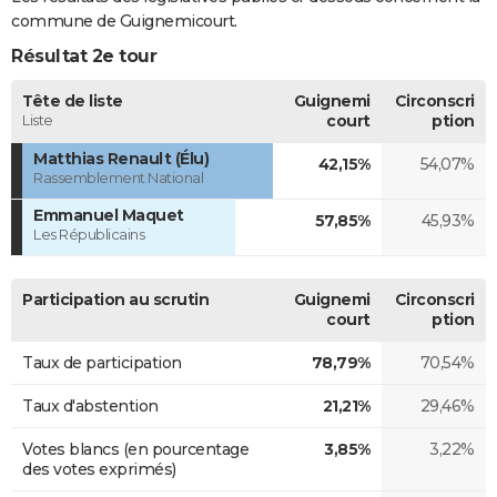
commune de Guignemicourt.
Résultat 2e tour
Tête de liste
Guignemi
Circonscri
Liste
court
ption
Matthias Renault (Élu)
42,15%
54,07%
Rassemblement National
Emmanuel Maquet
57,85%
45,93%
Les Républicains
Participation au scrutin
Guignemi
Circonscri
court
ption
Taux de participation
78,79%
70,54%
Taux d'abstention
21,21%
29,46%
Votes blancs (en pourcentage
3,85%
3,22%
des votes exprimés)