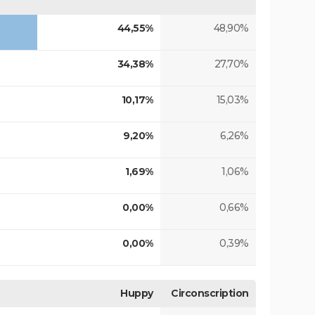
44,55%
48,90%
34,38%
27,70%
10,17%
15,03%
9,20%
6,26%
1,69%
1,06%
0,00%
0,66%
0,00%
0,39%
Huppy
Circonscription