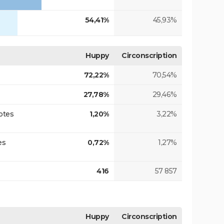
54,41%
45,93%
Huppy
Circonscription
72,22%
70,54%
27,78%
29,46%
otes
1,20%
3,22%
es
0,72%
1,27%
416
57 857
Huppy
Circonscription