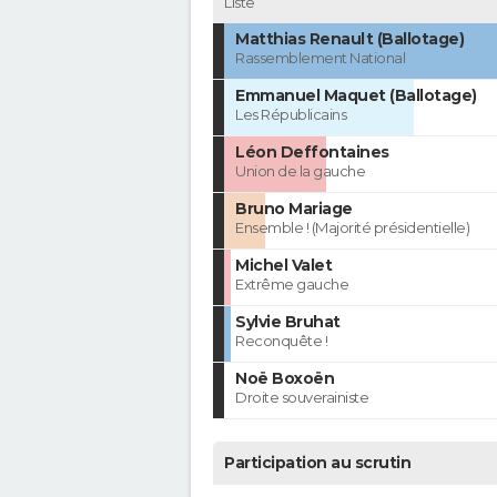
Liste
Matthias Renault (Ballotage)
Rassemblement National
Emmanuel Maquet (Ballotage)
Les Républicains
Léon Deffontaines
Union de la gauche
Bruno Mariage
Ensemble ! (Majorité présidentielle)
Michel Valet
Extrême gauche
Sylvie Bruhat
Reconquête !
Noë Boxoën
Droite souverainiste
Participation au scrutin