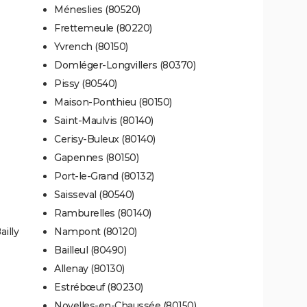
Méneslies (80520)
Frettemeule (80220)
Yvrench (80150)
Domléger-Longvillers (80370)
Pissy (80540)
Maison-Ponthieu (80150)
Saint-Maulvis (80140)
Cerisy-Buleux (80140)
Gapennes (80150)
Port-le-Grand (80132)
Saisseval (80540)
Ramburelles (80140)
illy
Nampont (80120)
Bailleul (80490)
Allenay (80130)
Estrébœuf (80230)
Noyelles-en-Chaussée (80150)