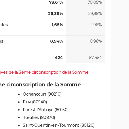
73,61%
70,05%
26,39%
29,95%
otes
1,65%
1,96%
es
0,94%
0,96%
424
57 454
atives de la 3ème circonscription de la Somme
e circonscription de la Somme
Ochancourt (80210)
Fluy (80540)
Forest-l'Abbaye (80150)
Tœufles (80870)
Saint-Quentin-en-Tourmont (80120)