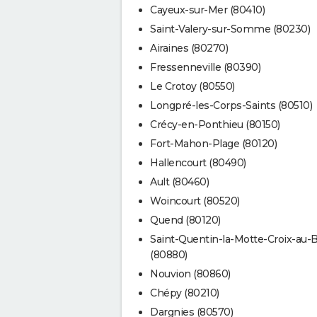
Cayeux-sur-Mer (80410)
Saint-Valery-sur-Somme (80230)
Airaines (80270)
Fressenneville (80390)
Le Crotoy (80550)
Longpré-les-Corps-Saints (80510)
Crécy-en-Ponthieu (80150)
Fort-Mahon-Plage (80120)
Hallencourt (80490)
Ault (80460)
Woincourt (80520)
Quend (80120)
Saint-Quentin-la-Motte-Croix-au-Ba
(80880)
Nouvion (80860)
Chépy (80210)
Dargnies (80570)