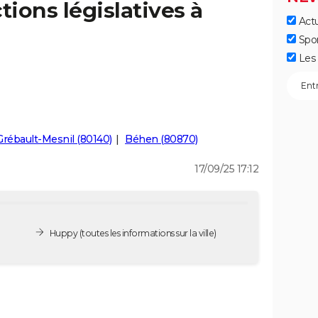
tions législatives à
Actu
Spo
Les 
Grébault-Mesnil (80140)
Béhen (80870)
17/09/25 17:12
Huppy
(toutes les informations sur la ville)