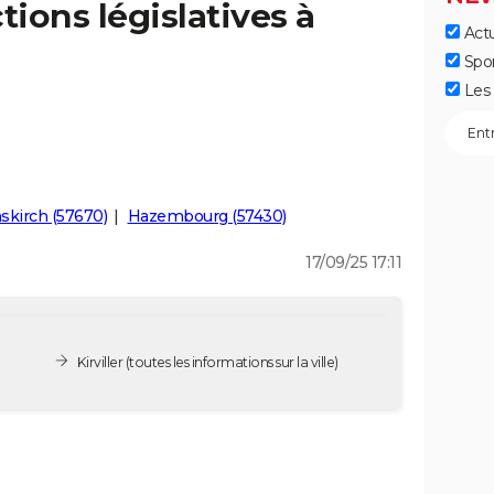
tions législatives à
Actu
Spo
Les 
skirch (57670)
Hazembourg (57430)
17/09/25 17:11
Kirviller
(toutes les informations sur la ville)