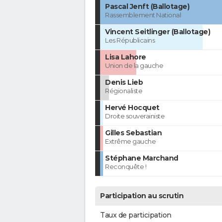
Pascal Jenft (Ballotage)
Rassemblement National
Vincent Seitlinger (Ballotage)
Les Républicains
Lisa Lahore
Union de la gauche
Denis Lieb
Régionaliste
Hervé Hocquet
Droite souverainiste
Gilles Sebastian
Extrême gauche
Stéphane Marchand
Reconquête !
Participation au scrutin
Taux de participation