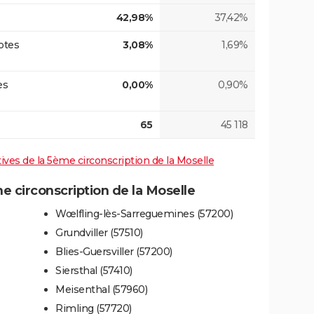
42,98%
37,42%
otes
3,08%
1,69%
es
0,00%
0,90%
65
45 118
atives de la 5ème circonscription de la Moselle
 circonscription de la Moselle
Wœlfling-lès-Sarreguemines (57200)
Grundviller (57510)
Blies-Guersviller (57200)
Siersthal (57410)
Meisenthal (57960)
Rimling (57720)