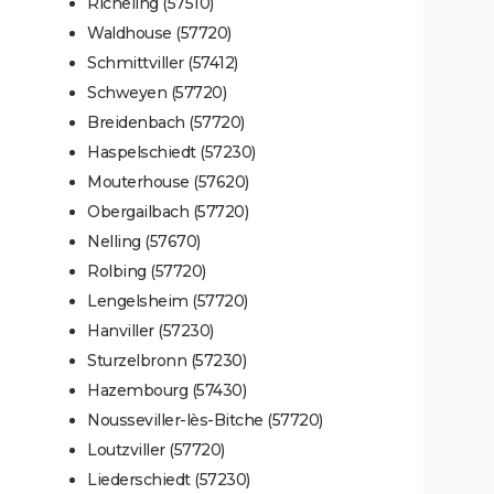
Richeling (57510)
Waldhouse (57720)
Schmittviller (57412)
Schweyen (57720)
Breidenbach (57720)
Haspelschiedt (57230)
Mouterhouse (57620)
Obergailbach (57720)
Nelling (57670)
Rolbing (57720)
Lengelsheim (57720)
Hanviller (57230)
Sturzelbronn (57230)
Hazembourg (57430)
Nousseviller-lès-Bitche (57720)
Loutzviller (57720)
Liederschiedt (57230)