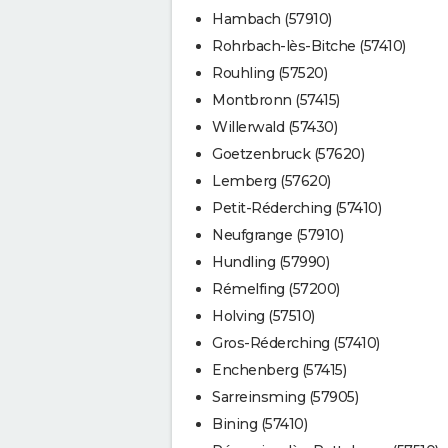
Hambach (57910)
Rohrbach-lès-Bitche (57410)
Rouhling (57520)
Montbronn (57415)
Willerwald (57430)
Goetzenbruck (57620)
Lemberg (57620)
Petit-Réderching (57410)
Neufgrange (57910)
Hundling (57990)
Rémelfing (57200)
Holving (57510)
Gros-Réderching (57410)
Enchenberg (57415)
Sarreinsming (57905)
Bining (57410)