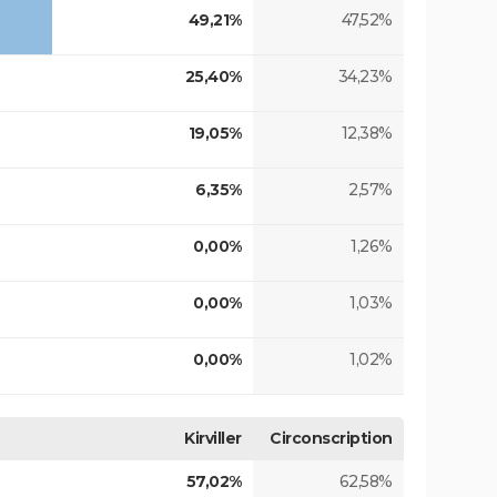
49,21%
47,52%
25,40%
34,23%
19,05%
12,38%
6,35%
2,57%
0,00%
1,26%
0,00%
1,03%
0,00%
1,02%
Kirviller
Circonscription
57,02%
62,58%