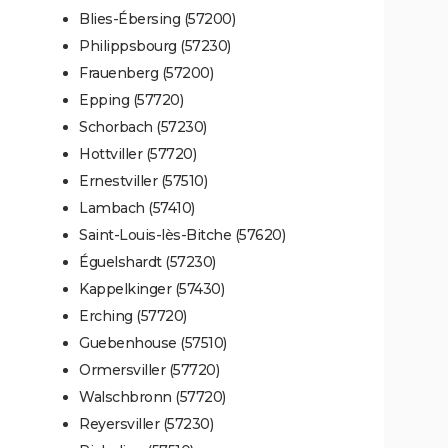
Blies-Ébersing (57200)
Philippsbourg (57230)
Frauenberg (57200)
Epping (57720)
Schorbach (57230)
Hottviller (57720)
Ernestviller (57510)
Lambach (57410)
Saint-Louis-lès-Bitche (57620)
Éguelshardt (57230)
Kappelkinger (57430)
Erching (57720)
Guebenhouse (57510)
Ormersviller (57720)
Walschbronn (57720)
Reyersviller (57230)