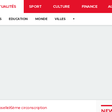
TUALITÉS
SPORT
CULTURE
FINANCE
A
S
EDUCATION
MONDE
VILLES
+
selle
5ème circonscription
NEW