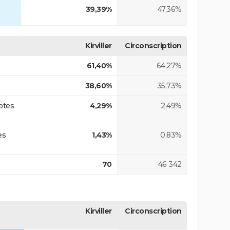
39,39%
47,36%
Kirviller
Circonscription
61,40%
64,27%
38,60%
35,73%
otes
4,29%
2,49%
es
1,43%
0,83%
70
46 342
Kirviller
Circonscription