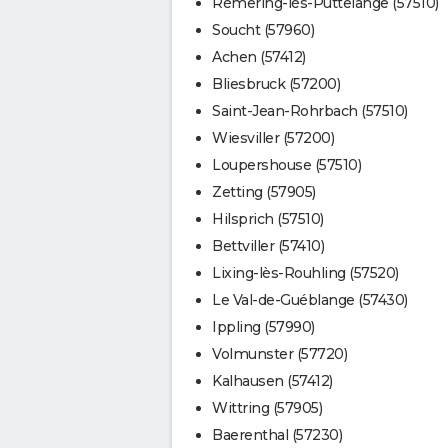
Rémering-lès-Puttelange (57510)
Soucht (57960)
Achen (57412)
Bliesbruck (57200)
Saint-Jean-Rohrbach (57510)
Wiesviller (57200)
Loupershouse (57510)
Zetting (57905)
Hilsprich (57510)
Bettviller (57410)
Lixing-lès-Rouhling (57520)
Le Val-de-Guéblange (57430)
Ippling (57990)
Volmunster (57720)
Kalhausen (57412)
Wittring (57905)
Baerenthal (57230)