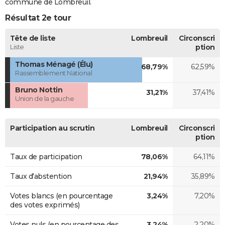
commune de Lombreuil.
Résultat 2e tour
Tête de liste
Lombreuil
Circonscri
Liste
ption
Thomas Ménagé (Élu)
68,79%
62,59%
Rassemblement National
Bruno Nottin
31,21%
37,41%
Union de la gauche
Participation au scrutin
Lombreuil
Circonscri
ption
Taux de participation
78,06%
64,11%
Taux d'abstention
21,94%
35,89%
Votes blancs (en pourcentage
3,24%
7,20%
des votes exprimés)
Votes nuls (en pourcentage des
3,24%
2,20%