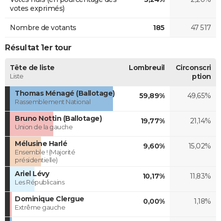
votes exprimés)
Nombre de votants
185
47 517
Résultat 1er tour
Tête de liste
Lombreuil
Circonscri
Liste
ption
Thomas Ménagé (Ballotage)
59,89%
49,65%
Rassemblement National
Bruno Nottin (Ballotage)
19,77%
21,14%
Union de la gauche
Mélusine Harlé
9,60%
15,02%
Ensemble ! (Majorité
présidentielle)
Ariel Lévy
10,17%
11,83%
Les Républicains
Dominique Clergue
0,00%
1,18%
Extrême gauche