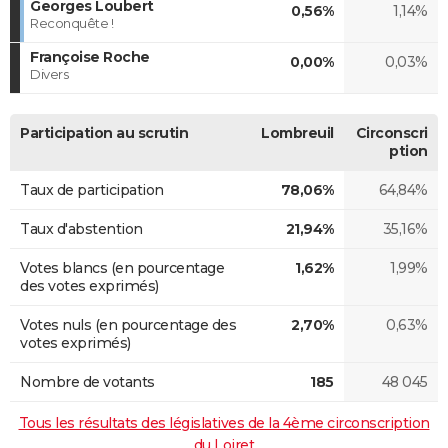
Georges Loubert
0,56%
1,14%
Reconquête !
Françoise Roche
0,00%
0,03%
Divers
Participation au scrutin
Lombreuil
Circonscri
ption
Taux de participation
78,06%
64,84%
Taux d'abstention
21,94%
35,16%
Votes blancs (en pourcentage
1,62%
1,99%
des votes exprimés)
Votes nuls (en pourcentage des
2,70%
0,63%
votes exprimés)
Nombre de votants
185
48 045
Tous les résultats des législatives de la 4ème circonscription
du Loiret