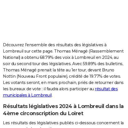
City break
Voyage de noces
Climat
Destinations
Voyage nature
Forum
+
PHOTO
GUIDES D'ACHAT
BONS PLANS
CARTE DE VOEUX
Découvrez l'ensemble des résultats des législatives à
Lombreuil sur cette page. Thomas Ménagé (Rassemblement
Carte Bonne année
Carte Pâques
Carte de Noël
Carte Saint-Valentin
Carte d'anniversaire
DICTIONNAIRE
National) a obtenu 68.79% des voix à Lombreuil en 2024, au
soir du second tour des législatives. Avec 59.89% des bulletins,
Biographies
Expressions
Dictionnaire
Citations
Proverbes
PROGRAMME TV
Thomas Ménagé prenait la tête au 1er tour, devant Bruno
Nottin (Nouveau Front populaire), crédité de 19.77% de votes.
COPAINS D'AVANT
Les votants seront, en mars prochain, priés de retourner dans
Se connecter
Collèges
Universités
Service militaire
S'inscrire
Lycées
Primaires
Entreprises
Avis de recherche
AVIS DE DÉCÈS
les bureaux de vote : il faudra alors participer au
résultat des
municipales à Lombreuil
.
FORUM
Résultats législatives 2024 à Lombreuil dans la
Lifestyle
Sport
Television
Cinema
Bricolage
Culture
Auto
Voyage
4ème circonscription du Loiret
Les résultats des législatives publiés ci-dessous concernent la