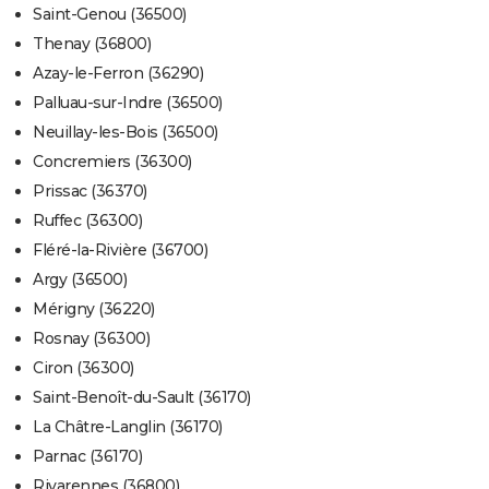
Saint-Genou (36500)
Thenay (36800)
Azay-le-Ferron (36290)
Palluau-sur-Indre (36500)
Neuillay-les-Bois (36500)
Concremiers (36300)
Prissac (36370)
Ruffec (36300)
Fléré-la-Rivière (36700)
Argy (36500)
Mérigny (36220)
Rosnay (36300)
Ciron (36300)
Saint-Benoît-du-Sault (36170)
La Châtre-Langlin (36170)
Parnac (36170)
Rivarennes (36800)