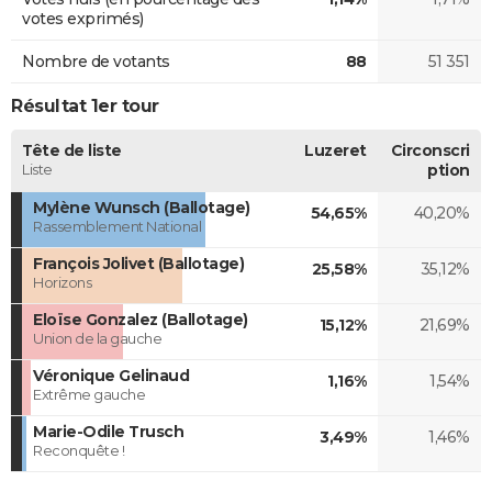
votes exprimés)
Nombre de votants
88
51 351
Résultat 1er tour
Tête de liste
Luzeret
Circonscri
Liste
ption
Mylène Wunsch (Ballotage)
54,65%
40,20%
Rassemblement National
François Jolivet (Ballotage)
25,58%
35,12%
Horizons
Eloïse Gonzalez (Ballotage)
15,12%
21,69%
Union de la gauche
Véronique Gelinaud
1,16%
1,54%
Extrême gauche
Marie-Odile Trusch
3,49%
1,46%
Reconquête !