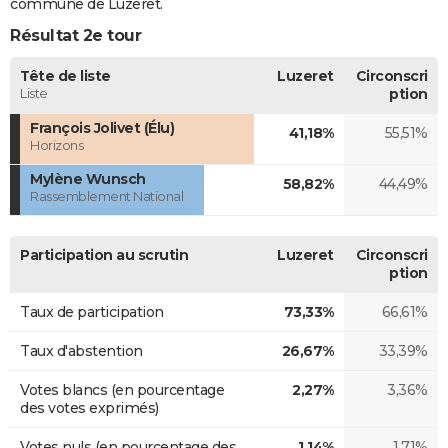
commune de Luzeret.
Résultat 2e tour
Tête de liste
Luzeret
Circonscri
Liste
ption
François Jolivet (Élu)
41,18%
55,51%
Horizons
Mylène Wunsch
58,82%
44,49%
Rassemblement National
Participation au scrutin
Luzeret
Circonscri
ption
Taux de participation
73,33%
66,61%
Taux d'abstention
26,67%
33,39%
Votes blancs (en pourcentage
2,27%
3,36%
des votes exprimés)
Votes nuls (en pourcentage des
1,14%
1,71%