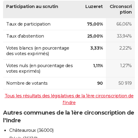
Participation au scrutin
Luzeret
Circonscri
ption
Taux de participation
75,00%
66,06%
Taux d'abstention
25,00%
33,94%
Votes blancs (en pourcentage
3,33%
2,22%
des votes exprimés)
Votes nuls (en pourcentage des
1,11%
1,27%
votes exprimés)
Nombre de votants
90
50 919
Tous les résultats des législatives de la 1ère circonscription de
l'Indre
Autres communes de la 1ère circonscription de
l'Indre
Châteauroux (36000)