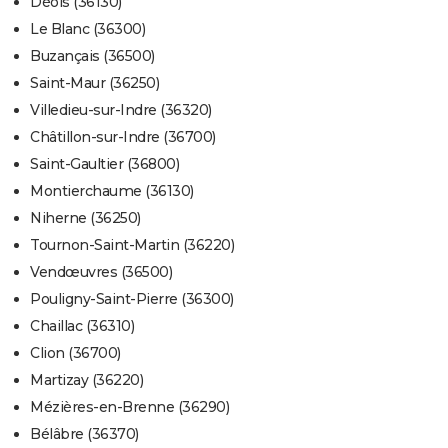
Déols (36130)
Le Blanc (36300)
Buzançais (36500)
Saint-Maur (36250)
Villedieu-sur-Indre (36320)
Châtillon-sur-Indre (36700)
Saint-Gaultier (36800)
Montierchaume (36130)
Niherne (36250)
Tournon-Saint-Martin (36220)
Vendœuvres (36500)
Pouligny-Saint-Pierre (36300)
Chaillac (36310)
Clion (36700)
Martizay (36220)
Mézières-en-Brenne (36290)
Bélâbre (36370)