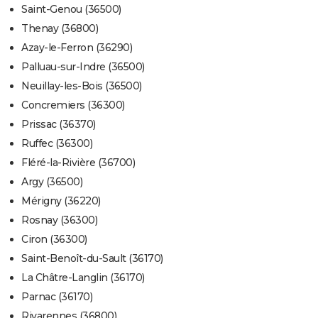
Saint-Genou (36500)
Thenay (36800)
Azay-le-Ferron (36290)
Palluau-sur-Indre (36500)
Neuillay-les-Bois (36500)
Concremiers (36300)
Prissac (36370)
Ruffec (36300)
Fléré-la-Rivière (36700)
Argy (36500)
Mérigny (36220)
Rosnay (36300)
Ciron (36300)
Saint-Benoît-du-Sault (36170)
La Châtre-Langlin (36170)
Parnac (36170)
Rivarennes (36800)