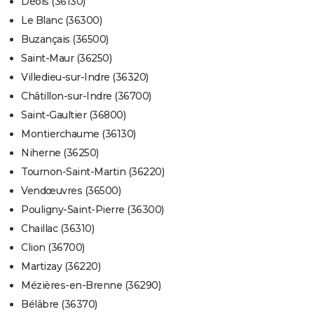
Déols (36130)
Le Blanc (36300)
Buzançais (36500)
Saint-Maur (36250)
Villedieu-sur-Indre (36320)
Châtillon-sur-Indre (36700)
Saint-Gaultier (36800)
Montierchaume (36130)
Niherne (36250)
Tournon-Saint-Martin (36220)
Vendœuvres (36500)
Pouligny-Saint-Pierre (36300)
Chaillac (36310)
Clion (36700)
Martizay (36220)
Mézières-en-Brenne (36290)
Bélâbre (36370)