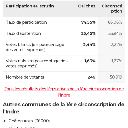
Participation au scrutin
Oulches
Circonscri
ption
Taux de participation
74,55%
66,06%
Taux d'abstention
25,45%
33,94%
Votes blancs (en pourcentage
2,44%
2,22%
des votes exprimés)
Votes nuls (en pourcentage des
1,63%
1,27%
votes exprimés)
Nombre de votants
246
50 919
Tous les résultats des législatives de la 1ère circonscription de
l'Indre
Autres communes de la 1ère circonscription de
l'Indre
Châteauroux (36000)