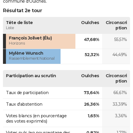
commune d'Oulches.
Résultat 2e tour
Tête de liste
Oulches
Circonscri
Liste
ption
François Jolivet (Élu)
47,68%
55,51%
Horizons
Mylène Wunsch
52,32%
44,49%
Rassemblement National
Participation au scrutin
Oulches
Circonscri
ption
Taux de participation
73,64%
66,61%
Taux d'abstention
26,36%
33,39%
Votes blancs (en pourcentage
1,65%
3,36%
des votes exprimés)
Votes nuls (en pourcentage des
0,82%
1,71%