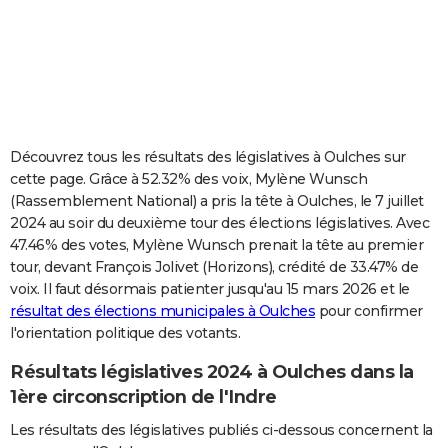
City break
Voyage de noces
Climat
Destinations
Voyage nature
Forum
+
PHOTO
GUIDES D'ACHAT
BONS PLANS
CARTE DE VOEUX
Découvrez tous les résultats des législatives à Oulches sur
cette page. Grâce à 52.32% des voix, Mylène Wunsch
Carte Bonne année
Carte Pâques
Carte de Noël
Carte Saint-Valentin
Carte d'anniversaire
DICTIONNAIRE
(Rassemblement National) a pris la tête à Oulches, le 7 juillet
2024 au soir du deuxième tour des élections législatives. Avec
Biographies
Expressions
Dictionnaire
Citations
Proverbes
PROGRAMME TV
47.46% des votes, Mylène Wunsch prenait la tête au premier
tour, devant François Jolivet (Horizons), crédité de 33.47% de
COPAINS D'AVANT
voix. Il faut désormais patienter jusqu'au 15 mars 2026 et le
Se connecter
Collèges
Universités
Service militaire
S'inscrire
Lycées
Primaires
Entreprises
Avis de recherche
AVIS DE DÉCÈS
résultat des élections municipales à Oulches
pour confirmer
l'orientation politique des votants.
FORUM
Résultats législatives 2024 à Oulches dans la
Lifestyle
Sport
Television
Cinema
Bricolage
Culture
Auto
Voyage
1ère circonscription de l'Indre
Les résultats des législatives publiés ci-dessous concernent la