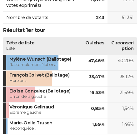
votes exprimés)
Nombre de votants
243
51 351
Résultat 1er tour
Tête de liste
Oulches
Circonscri
Liste
ption
Mylène Wunsch (Ballotage)
47,46%
40,20%
Rassemblement National
François Jolivet (Ballotage)
33,47%
35,12%
Horizons
Eloïse Gonzalez (Ballotage)
16,53%
21,69%
Union de la gauche
Véronique Gelinaud
0,85%
1,54%
Extrême gauche
Marie-Odile Trusch
1,69%
1,46%
Reconquête !