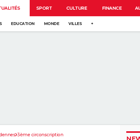
TUALITÉS
SPORT
CULTURE
FINANCE
A
S
EDUCATION
MONDE
VILLES
+
dennes
3ème circonscription
NEW