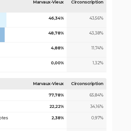
Marvaux-Vieux
Circonscription
46,34%
43,56%
48,78%
43,38%
4,88%
11,74%
0,00%
1,32%
Marvaux-Vieux
Circonscription
77,78%
65,84%
22,22%
34,16%
otes
2,38%
0,97%