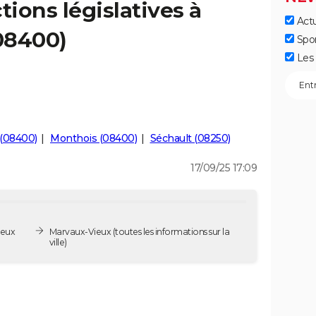
tions législatives à
Actu
08400)
Spo
Les 
 (08400)
Monthois (08400)
Séchault (08250)
17/09/25 17:09
ieux
Marvaux-Vieux
(toutes les informations sur la
ville)