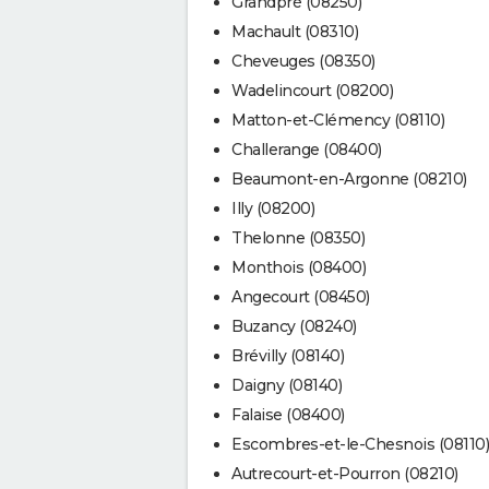
Grandpré (08250)
Machault (08310)
Cheveuges (08350)
Wadelincourt (08200)
Matton-et-Clémency (08110)
Challerange (08400)
Beaumont-en-Argonne (08210)
Illy (08200)
Thelonne (08350)
Monthois (08400)
Angecourt (08450)
Buzancy (08240)
Brévilly (08140)
Daigny (08140)
Falaise (08400)
Escombres-et-le-Chesnois (08110)
Autrecourt-et-Pourron (08210)