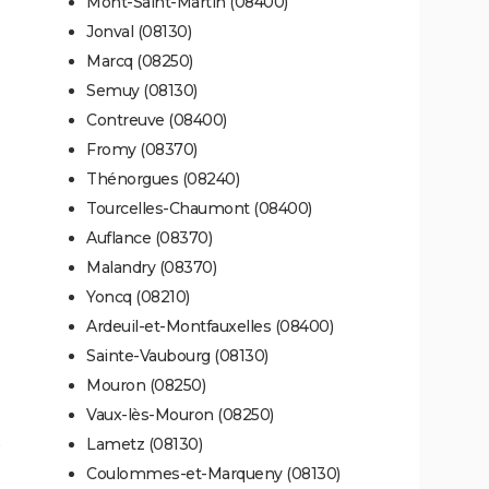
Mont-Saint-Martin (08400)
Jonval (08130)
Marcq (08250)
Semuy (08130)
Contreuve (08400)
Fromy (08370)
Thénorgues (08240)
Tourcelles-Chaumont (08400)
Auflance (08370)
Malandry (08370)
Yoncq (08210)
Ardeuil-et-Montfauxelles (08400)
Sainte-Vaubourg (08130)
Mouron (08250)
Vaux-lès-Mouron (08250)
Lametz (08130)
Coulommes-et-Marqueny (08130)