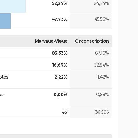
52,27%
54,44%
47,73%
45,56%
Marvaux-Vieux
Circonscription
83,33%
67,16%
16,67%
32,84%
otes
2,22%
1,42%
es
0,00%
0,68%
45
36 596