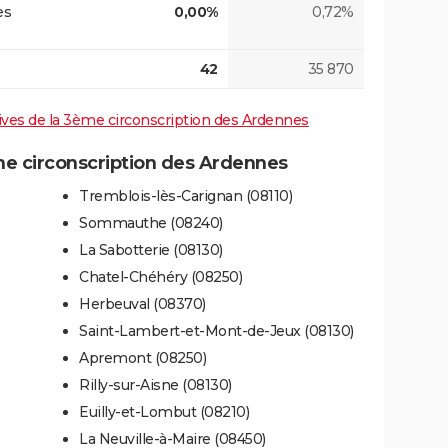
es
0,00%
0,72%
42
35 870
atives de la 3ème circonscription des Ardennes
e circonscription des Ardennes
Tremblois-lès-Carignan (08110)
Sommauthe (08240)
La Sabotterie (08130)
Chatel-Chéhéry (08250)
Herbeuval (08370)
Saint-Lambert-et-Mont-de-Jeux (08130)
Apremont (08250)
Rilly-sur-Aisne (08130)
Euilly-et-Lombut (08210)
La Neuville-à-Maire (08450)