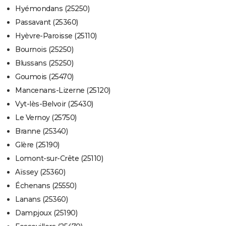
Hyémondans (25250)
Passavant (25360)
Hyèvre-Paroisse (25110)
Bournois (25250)
Blussans (25250)
Goumois (25470)
Mancenans-Lizerne (25120)
Vyt-lès-Belvoir (25430)
Le Vernoy (25750)
Branne (25340)
Glère (25190)
Lomont-sur-Crête (25110)
Aïssey (25360)
Échenans (25550)
Lanans (25360)
Dampjoux (25190)