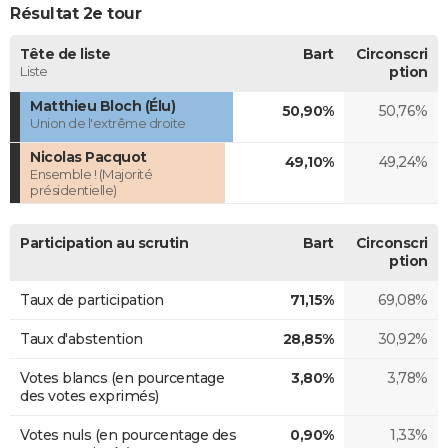
Résultat 2e tour
Tête de liste
Bart
Circonscri
Liste
ption
Matthieu Bloch (Élu)
50,90%
50,76%
Union de l'extrême droite
Nicolas Pacquot
49,10%
49,24%
Ensemble ! (Majorité
présidentielle)
Participation au scrutin
Bart
Circonscri
ption
Taux de participation
71,15%
69,08%
Taux d'abstention
28,85%
30,92%
Votes blancs (en pourcentage
3,80%
3,78%
des votes exprimés)
Votes nuls (en pourcentage des
0,90%
1,33%