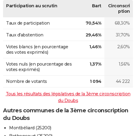
Participation au scrutin
Bart
Circonscri
ption
Taux de participation
70,54%
68,30%
Taux d'abstention
29,46%
31,70%
Votes blancs (en pourcentage
1,46%
2,60%
des votes exprimés)
Votes nuls (en pourcentage des
1,37%
1,56%
votes exprimés)
Nombre de votants
1 094
44 222
Tous les résultats des législatives de la 3ème circonscription
du Doubs
Autres communes de la 3ème circonscription
du Doubs
Montbéliard (25200)