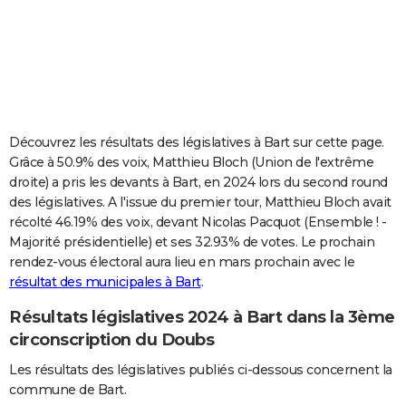
City break
Voyage de noces
Climat
Destinations
Voyage nature
Forum
+
PHOTO
GUIDES D'ACHAT
BONS PLANS
CARTE DE VOEUX
Découvrez les résultats des législatives à Bart sur cette page.
Grâce à 50.9% des voix, Matthieu Bloch (Union de l'extrême
Carte Bonne année
Carte Pâques
Carte de Noël
Carte Saint-Valentin
Carte d'anniversaire
DICTIONNAIRE
droite) a pris les devants à Bart, en 2024 lors du second round
des législatives. A l'issue du premier tour, Matthieu Bloch avait
Biographies
Expressions
Dictionnaire
Citations
Proverbes
PROGRAMME TV
récolté 46.19% des voix, devant Nicolas Pacquot (Ensemble ! -
Majorité présidentielle) et ses 32.93% de votes. Le prochain
COPAINS D'AVANT
rendez-vous électoral aura lieu en mars prochain avec le
Se connecter
Collèges
Universités
Service militaire
S'inscrire
Lycées
Primaires
Entreprises
Avis de recherche
AVIS DE DÉCÈS
résultat des municipales à Bart
.
Résultats législatives 2024 à Bart dans la 3ème
FORUM
circonscription du Doubs
Lifestyle
Sport
Television
Cinema
Bricolage
Culture
Auto
Voyage
Les résultats des législatives publiés ci-dessous concernent la
commune de Bart.