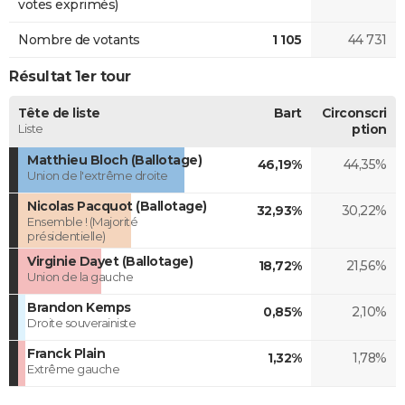
votes exprimés)
Nombre de votants
1 105
44 731
Résultat 1er tour
Tête de liste
Bart
Circonscri
Liste
ption
Matthieu Bloch (Ballotage)
46,19%
44,35%
Union de l'extrême droite
Nicolas Pacquot (Ballotage)
32,93%
30,22%
Ensemble ! (Majorité
présidentielle)
Virginie Dayet (Ballotage)
18,72%
21,56%
Union de la gauche
Brandon Kemps
0,85%
2,10%
Droite souverainiste
Franck Plain
1,32%
1,78%
Extrême gauche