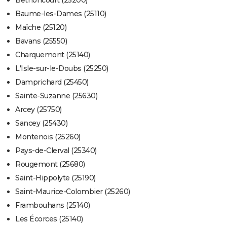
Bethoncourt (25200)
Baume-les-Dames (25110)
Maîche (25120)
Bavans (25550)
Charquemont (25140)
L'Isle-sur-le-Doubs (25250)
Damprichard (25450)
Sainte-Suzanne (25630)
Arcey (25750)
Sancey (25430)
Montenois (25260)
Pays-de-Clerval (25340)
Rougemont (25680)
Saint-Hippolyte (25190)
Saint-Maurice-Colombier (25260)
Frambouhans (25140)
Les Écorces (25140)