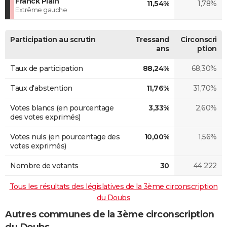
Franck Plain
11,54%
1,78%
Extrême gauche
Participation au scrutin
Tressand
Circonscri
ans
ption
Taux de participation
88,24%
68,30%
Taux d'abstention
11,76%
31,70%
Votes blancs (en pourcentage
3,33%
2,60%
des votes exprimés)
Votes nuls (en pourcentage des
10,00%
1,56%
votes exprimés)
Nombre de votants
30
44 222
Tous les résultats des législatives de la 3ème circonscription
du Doubs
Autres communes de la 3ème circonscription
du Doubs