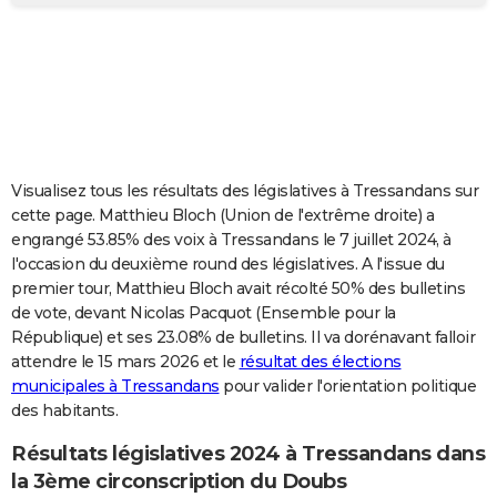
City break
Voyage de noces
Climat
Destinations
Voyage nature
Forum
+
PHOTO
GUIDES D'ACHAT
BONS PLANS
CARTE DE VOEUX
Visualisez tous les résultats des législatives à Tressandans sur
Carte Bonne année
Carte Pâques
Carte de Noël
Carte Saint-Valentin
Carte d'anniversaire
DICTIONNAIRE
cette page. Matthieu Bloch (Union de l'extrême droite) a
engrangé 53.85% des voix à Tressandans le 7 juillet 2024, à
Biographies
Expressions
Dictionnaire
Citations
Proverbes
PROGRAMME TV
l'occasion du deuxième round des législatives. A l'issue du
premier tour, Matthieu Bloch avait récolté 50% des bulletins
COPAINS D'AVANT
de vote, devant Nicolas Pacquot (Ensemble pour la
République) et ses 23.08% de bulletins. Il va dorénavant falloir
Se connecter
Collèges
Universités
Service militaire
S'inscrire
Lycées
Primaires
Entreprises
Avis de recherche
AVIS DE DÉCÈS
attendre le 15 mars 2026 et le
résultat des élections
municipales à Tressandans
pour valider l'orientation politique
FORUM
des habitants.
Lifestyle
Sport
Television
Cinema
Bricolage
Culture
Auto
Voyage
Résultats législatives 2024 à Tressandans dans
la 3ème circonscription du Doubs