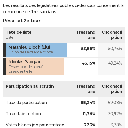
Les résultats des législatives publiés ci-dessous concernent la
commune de Tressandans.
Résultat 2e tour
Tête de liste
Tressand
Circonscri
Liste
ans
ption
Matthieu Bloch (Élu)
53,85%
50,76%
Union de l'extrême droite
Nicolas Pacquot
46,15%
49,24%
Ensemble ! (Majorité
présidentielle)
Participation au scrutin
Tressand
Circonscri
ans
ption
Taux de participation
88,24%
69,08%
Taux d'abstention
11,76%
30,92%
Votes blancs (en pourcentage
3,33%
3,78%