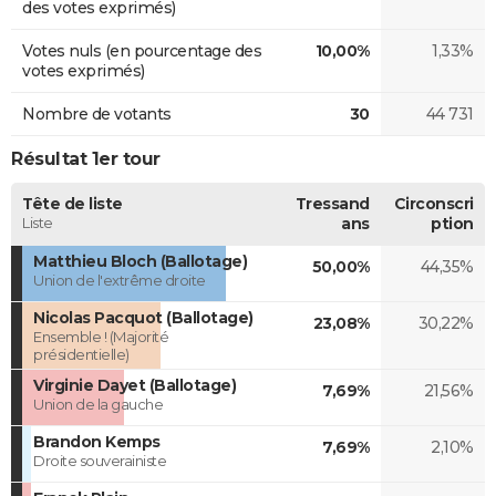
des votes exprimés)
Votes nuls (en pourcentage des
10,00%
1,33%
votes exprimés)
Nombre de votants
30
44 731
Résultat 1er tour
Tête de liste
Tressand
Circonscri
Liste
ans
ption
Matthieu Bloch (Ballotage)
50,00%
44,35%
Union de l'extrême droite
Nicolas Pacquot (Ballotage)
23,08%
30,22%
Ensemble ! (Majorité
présidentielle)
Virginie Dayet (Ballotage)
7,69%
21,56%
Union de la gauche
Brandon Kemps
7,69%
2,10%
Droite souverainiste