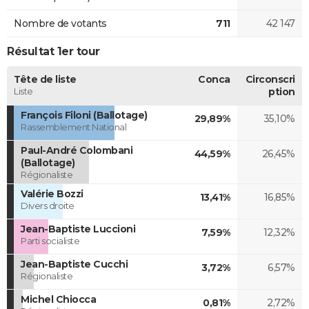
Nombre de votants
711
42 147
Résultat 1er tour
Tête de liste
Conca
Circonscri
Liste
ption
François Filoni (Ballotage)
29,89%
35,10%
Rassemblement National
Paul-André Colombani
44,59%
26,45%
(Ballotage)
Régionaliste
Valérie Bozzi
13,41%
16,85%
Divers droite
Jean-Baptiste Luccioni
7,59%
12,32%
Parti socialiste
Jean-Baptiste Cucchi
3,72%
6,57%
Régionaliste
Michel Chiocca
0,81%
2,72%