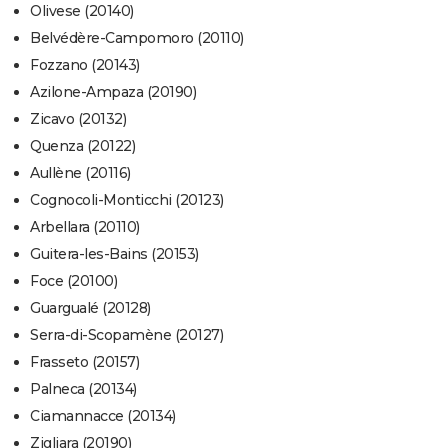
Olivese (20140)
Belvédère-Campomoro (20110)
Fozzano (20143)
Azilone-Ampaza (20190)
Zicavo (20132)
Quenza (20122)
Aullène (20116)
Cognocoli-Monticchi (20123)
Arbellara (20110)
Guitera-les-Bains (20153)
Foce (20100)
Guargualé (20128)
Serra-di-Scopamène (20127)
Frasseto (20157)
Palneca (20134)
Ciamannacce (20134)
Zigliara (20190)