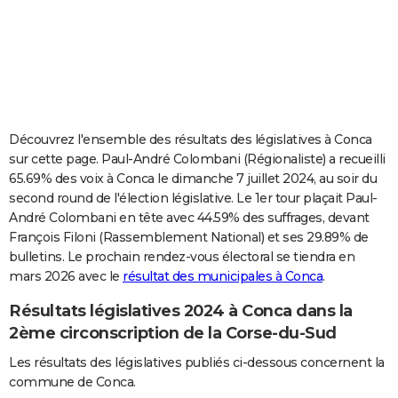
City break
Voyage de noces
Climat
Destinations
Voyage nature
Forum
+
PHOTO
GUIDES D'ACHAT
BONS PLANS
CARTE DE VOEUX
Découvrez l'ensemble des résultats des législatives à Conca
sur cette page. Paul-André Colombani (Régionaliste) a recueilli
Carte Bonne année
Carte Pâques
Carte de Noël
Carte Saint-Valentin
Carte d'anniversaire
DICTIONNAIRE
65.69% des voix à Conca le dimanche 7 juillet 2024, au soir du
second round de l'élection législative. Le 1er tour plaçait Paul-
Biographies
Expressions
Dictionnaire
Citations
Proverbes
PROGRAMME TV
André Colombani en tête avec 44.59% des suffrages, devant
François Filoni (Rassemblement National) et ses 29.89% de
COPAINS D'AVANT
bulletins. Le prochain rendez-vous électoral se tiendra en
Se connecter
Collèges
Universités
Service militaire
S'inscrire
Lycées
Primaires
Entreprises
Avis de recherche
AVIS DE DÉCÈS
mars 2026 avec le
résultat des municipales à Conca
.
Résultats législatives 2024 à Conca dans la
FORUM
2ème circonscription de la Corse-du-Sud
Lifestyle
Sport
Television
Cinema
Bricolage
Culture
Auto
Voyage
Les résultats des législatives publiés ci-dessous concernent la
commune de Conca.