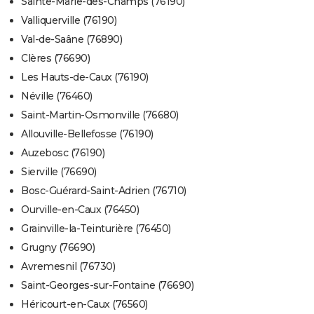
Sainte-Marie-des-Champs (76190)
Valliquerville (76190)
Val-de-Saâne (76890)
Clères (76690)
Les Hauts-de-Caux (76190)
Néville (76460)
Saint-Martin-Osmonville (76680)
Allouville-Bellefosse (76190)
Auzebosc (76190)
Sierville (76690)
Bosc-Guérard-Saint-Adrien (76710)
Ourville-en-Caux (76450)
Grainville-la-Teinturière (76450)
Grugny (76690)
Avremesnil (76730)
Saint-Georges-sur-Fontaine (76690)
Héricourt-en-Caux (76560)