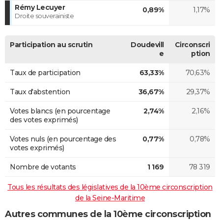
Rémy Lecuyer
0,89%
1,17%
Droite souverainiste
Participation au scrutin
Doudevill
Circonscri
e
ption
Taux de participation
63,33%
70,63%
Taux d'abstention
36,67%
29,37%
Votes blancs (en pourcentage
2,74%
2,16%
des votes exprimés)
Votes nuls (en pourcentage des
0,77%
0,78%
votes exprimés)
Nombre de votants
1 169
78 319
Tous les résultats des législatives de la 10ème circonscription
de la Seine-Maritime
Autres communes de la 10ème circonscription