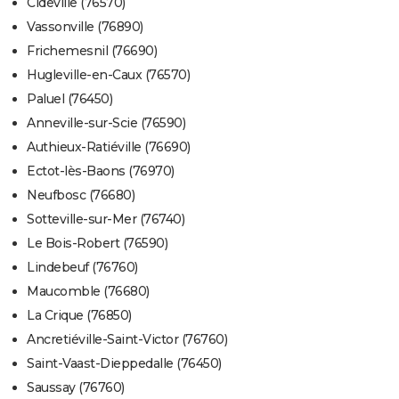
Cideville (76570)
Vassonville (76890)
Frichemesnil (76690)
Hugleville-en-Caux (76570)
Paluel (76450)
Anneville-sur-Scie (76590)
Authieux-Ratiéville (76690)
Ectot-lès-Baons (76970)
Neufbosc (76680)
Sotteville-sur-Mer (76740)
Le Bois-Robert (76590)
Lindebeuf (76760)
Maucomble (76680)
La Crique (76850)
Ancretiéville-Saint-Victor (76760)
Saint-Vaast-Dieppedalle (76450)
Saussay (76760)