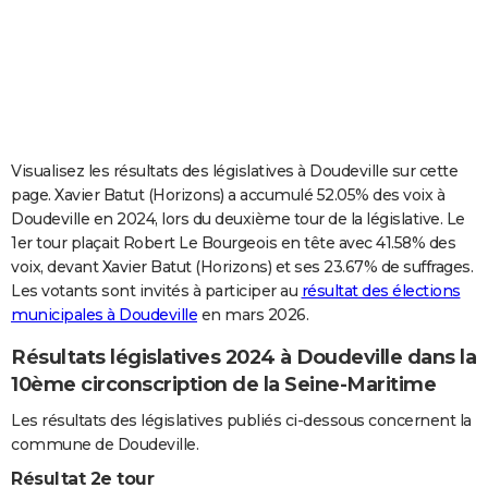
City break
Voyage de noces
Climat
Destinations
Voyage nature
Forum
+
PHOTO
GUIDES D'ACHAT
BONS PLANS
CARTE DE VOEUX
Visualisez les résultats des législatives à Doudeville sur cette
page. Xavier Batut (Horizons) a accumulé 52.05% des voix à
Carte Bonne année
Carte Pâques
Carte de Noël
Carte Saint-Valentin
Carte d'anniversaire
DICTIONNAIRE
Doudeville en 2024, lors du deuxième tour de la législative. Le
1er tour plaçait Robert Le Bourgeois en tête avec 41.58% des
Biographies
Expressions
Dictionnaire
Citations
Proverbes
PROGRAMME TV
voix, devant Xavier Batut (Horizons) et ses 23.67% de suffrages.
Les votants sont invités à participer au
résultat des élections
COPAINS D'AVANT
municipales à Doudeville
en mars 2026.
Se connecter
Collèges
Universités
Service militaire
S'inscrire
Lycées
Primaires
Entreprises
Avis de recherche
AVIS DE DÉCÈS
Résultats législatives 2024 à Doudeville dans la
FORUM
10ème circonscription de la Seine-Maritime
Lifestyle
Sport
Television
Cinema
Bricolage
Culture
Auto
Voyage
Les résultats des législatives publiés ci-dessous concernent la
commune de Doudeville.
Résultat 2e tour