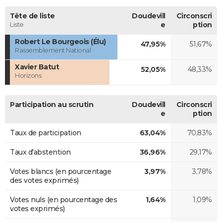
Tête de liste
Doudevill
Circonscri
Liste
e
ption
Robert Le Bourgeois (Élu)
47,95%
51,67%
Rassemblement National
Xavier Batut
52,05%
48,33%
Horizons
Participation au scrutin
Doudevill
Circonscri
e
ption
Taux de participation
63,04%
70,83%
Taux d'abstention
36,96%
29,17%
Votes blancs (en pourcentage
3,97%
3,78%
des votes exprimés)
Votes nuls (en pourcentage des
1,64%
1,09%
votes exprimés)