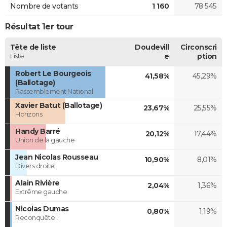
Nombre de votants
1 160
78 545
Résultat 1er tour
Tête de liste
Doudevill
Circonscri
Liste
e
ption
Robert Le Bourgeois
41,58%
45,29%
(Ballotage)
Rassemblement National
Xavier Batut (Ballotage)
23,67%
25,55%
Horizons
Handy Barré
20,12%
17,44%
Union de la gauche
Jean Nicolas Rousseau
10,90%
8,01%
Divers droite
Alain Rivière
2,04%
1,36%
Extrême gauche
Nicolas Dumas
0,80%
1,19%
Reconquête !