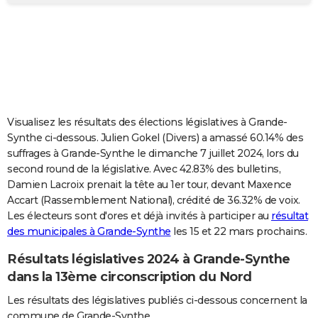
City break
Voyage de noces
Climat
Destinations
Voyage nature
Forum
+
PHOTO
GUIDES D'ACHAT
BONS PLANS
CARTE DE VOEUX
Visualisez les résultats des élections législatives à Grande-
Carte Bonne année
Carte Pâques
Carte de Noël
Carte Saint-Valentin
Carte d'anniversaire
DICTIONNAIRE
Synthe ci-dessous. Julien Gokel (Divers) a amassé 60.14% des
suffrages à Grande-Synthe le dimanche 7 juillet 2024, lors du
Biographies
Expressions
Dictionnaire
Citations
Proverbes
PROGRAMME TV
second round de la législative. Avec 42.83% des bulletins,
Damien Lacroix prenait la tête au 1er tour, devant Maxence
COPAINS D'AVANT
Accart (Rassemblement National), crédité de 36.32% de voix.
Les électeurs sont d'ores et déjà invités à participer au
résultat
Se connecter
Collèges
Universités
Service militaire
S'inscrire
Lycées
Primaires
Entreprises
Avis de recherche
AVIS DE DÉCÈS
des municipales à Grande-Synthe
les 15 et 22 mars prochains.
FORUM
Résultats législatives 2024 à Grande-Synthe
Lifestyle
Sport
Television
Cinema
Bricolage
Culture
Auto
Voyage
dans la 13ème circonscription du Nord
Les résultats des législatives publiés ci-dessous concernent la
commune de Grande-Synthe.