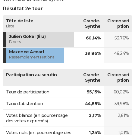
Résultat 2e tour
Tête de liste
Grande-
Circonscri
Liste
Synthe
ption
Julien Gokel (Élu)
60,14%
53,76%
Divers
Maxence Accart
39,86%
46,24%
Rassemblement National
Participation au scrutin
Grande-
Circonscri
Synthe
ption
Taux de participation
55,15%
60,02%
Taux d'abstention
44,85%
39,98%
Votes blancs (en pourcentage
2,17%
2,61%
des votes exprimés)
Votes nuls (en pourcentage des
1,24%
1,01%