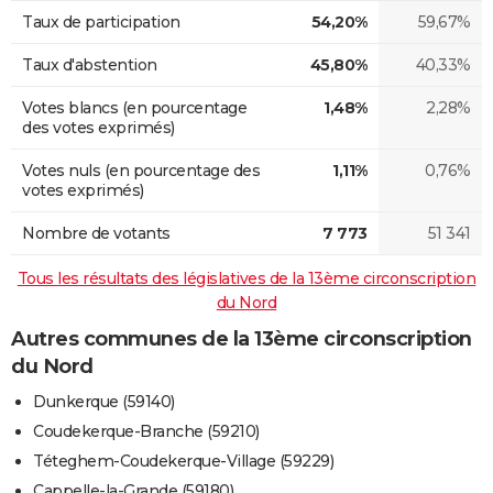
Taux de participation
54,20%
59,67%
Taux d'abstention
45,80%
40,33%
Votes blancs (en pourcentage
1,48%
2,28%
des votes exprimés)
Votes nuls (en pourcentage des
1,11%
0,76%
votes exprimés)
Nombre de votants
7 773
51 341
Tous les résultats des législatives de la 13ème circonscription
du Nord
Autres communes de la 13ème circonscription
du Nord
Dunkerque (59140)
Coudekerque-Branche (59210)
Téteghem-Coudekerque-Village (59229)
Cappelle-la-Grande (59180)