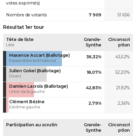
votes exprimés)
Nombre de votants
7 909
51 656
Résultat 1er tour
Tête de liste
Grande-
Circonscri
Liste
Synthe
ption
Maxence Accart (Ballotage)
36,32%
43,52%
Rassemblement National
Julien Gokel (Ballotage)
18,07%
32,20%
Divers
Damien Lacroix (Ballotage)
42,83%
21,92%
Union de la gauche
Clément Bézine
2,79%
2,36%
Extrême gauche
Participation au scrutin
Grande-
Circonscri
Synthe
ption