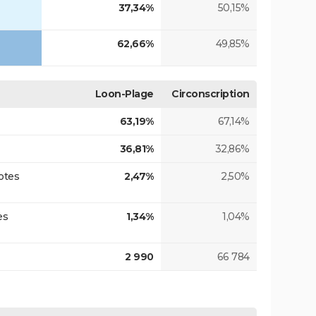
37,34%
50,15%
62,66%
49,85%
Loon-Plage
Circonscription
63,19%
67,14%
36,81%
32,86%
otes
2,47%
2,50%
es
1,34%
1,04%
2 990
66 784