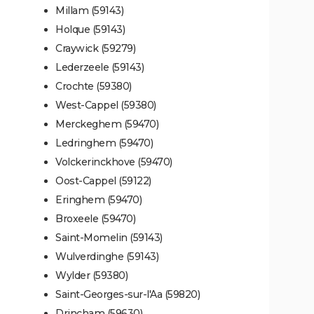
Millam (59143)
Holque (59143)
Craywick (59279)
Lederzeele (59143)
Crochte (59380)
West-Cappel (59380)
Merckeghem (59470)
Ledringhem (59470)
Volckerinckhove (59470)
Oost-Cappel (59122)
Eringhem (59470)
Broxeele (59470)
Saint-Momelin (59143)
Wulverdinghe (59143)
Wylder (59380)
Saint-Georges-sur-l'Aa (59820)
Drincham (59630)