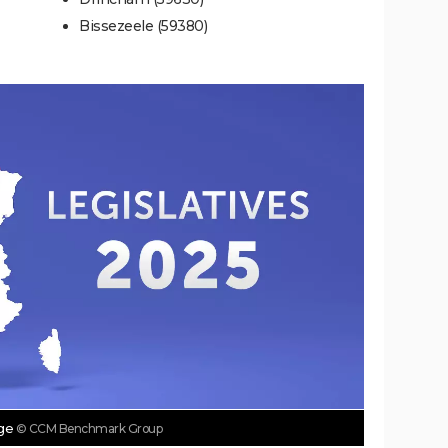
Bissezeele (59380)
age
© CCM Benchmark Group