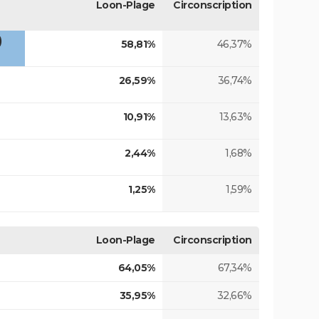
Loon-Plage
Circonscription
)
58,81%
46,37%
26,59%
36,74%
10,91%
13,63%
2,44%
1,68%
1,25%
1,59%
Loon-Plage
Circonscription
64,05%
67,34%
35,95%
32,66%