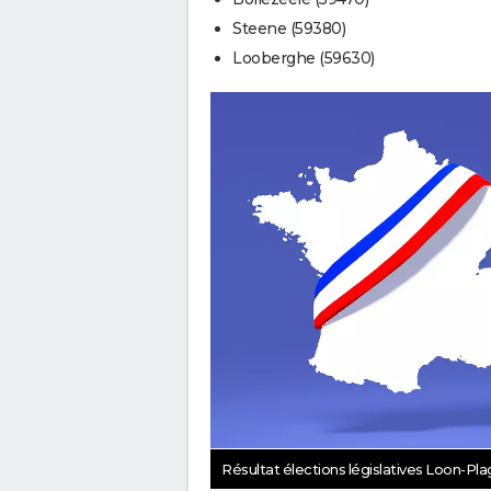
Steene (59380)
Looberghe (59630)
Résultat élections législatives Loon-Pl