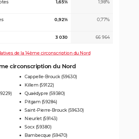
otes
1,65%
1,98%
es
0,92%
0,77%
3 030
66 964
slatives de la 14ème circonscription du Nord
e circonscription du Nord
Cappelle-Brouck (59630)
Killem (59122)
9229)
Quaëdypre (59380)
Pitgam (59284)
Saint-Pierre-Brouck (59630)
Nieurlet (59143)
Socx (59380)
Bambecque (59470)