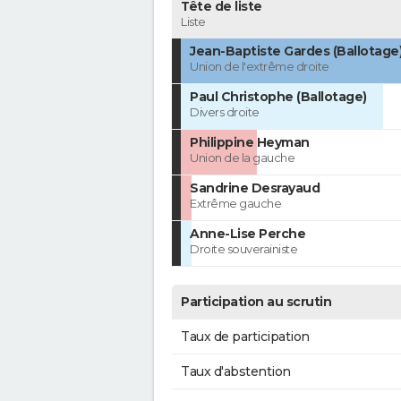
Tête de liste
Liste
Jean-Baptiste Gardes (Ballotage
Union de l'extrême droite
Paul Christophe (Ballotage)
Divers droite
Philippine Heyman
Union de la gauche
Sandrine Desrayaud
Extrême gauche
Anne-Lise Perche
Droite souverainiste
Participation au scrutin
Taux de participation
Taux d'abstention