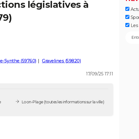
tions législatives à
Actu
79)
Spo
Les 
e-Synthe (59760)
Gravelines (59820)
17/09/25 17:11
e
Loon-Plage
(toutes les informations sur la ville)