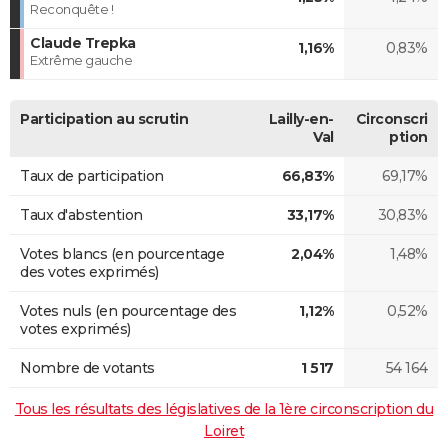
Reconquête !
Claude Trepka
1,16%
0,83%
Extrême gauche
Participation au scrutin
Lailly-en-
Circonscri
Val
ption
Taux de participation
66,83%
69,17%
Taux d'abstention
33,17%
30,83%
Votes blancs (en pourcentage
2,04%
1,48%
des votes exprimés)
Votes nuls (en pourcentage des
1,12%
0,52%
votes exprimés)
Nombre de votants
1 517
54 164
Tous les résultats des législatives de la 1ère circonscription du
Loiret