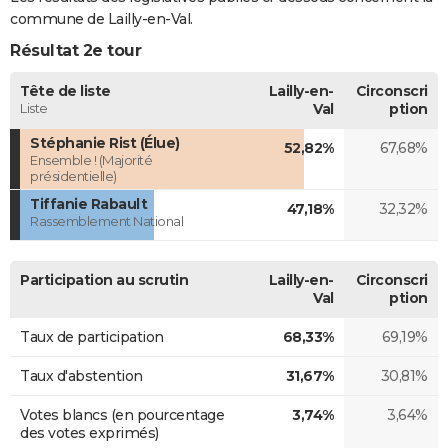
commune de Lailly-en-Val.
Résultat 2e tour
Tête de liste
Lailly-en-
Circonscri
Liste
Val
ption
Stéphanie Rist (Élue)
52,82%
67,68%
Ensemble ! (Majorité
présidentielle)
Tiffanie Rabault
47,18%
32,32%
Rassemblement National
Participation au scrutin
Lailly-en-
Circonscri
Val
ption
Taux de participation
68,33%
69,19%
Taux d'abstention
31,67%
30,81%
Votes blancs (en pourcentage
3,74%
3,64%
des votes exprimés)