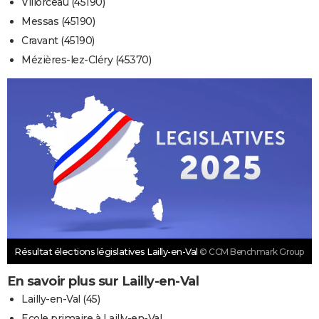
Villorceau (45190)
Messas (45190)
Cravant (45190)
Mézières-lez-Cléry (45370)
Résultat élections législatives Lailly-en-Val
© CCM Benchmark Group
En savoir plus sur Lailly-en-Val
Lailly-en-Val (45)
Ecole primaire à Lailly-en-Val