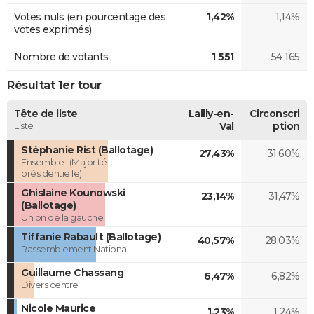
Votes nuls (en pourcentage des
1,42%
1,14%
votes exprimés)
Nombre de votants
1 551
54 165
Résultat 1er tour
Tête de liste
Lailly-en-
Circonscri
Liste
Val
ption
Stéphanie Rist (Ballotage)
27,43%
31,60%
Ensemble ! (Majorité
présidentielle)
Ghislaine Kounowski
23,14%
31,47%
(Ballotage)
Union de la gauche
Tiffanie Rabault (Ballotage)
40,57%
28,03%
Rassemblement National
Guillaume Chassang
6,47%
6,82%
Divers centre
Nicole Maurice
1,23%
1,24%