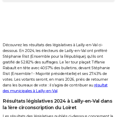
City break
Voyage de noces
Climat
Destinations
Voyage nature
Forum
+
PHOTO
GUIDES D'ACHAT
BONS PLANS
CARTE DE VOEUX
Découvrez les résultats des législatives à Lailly-en-Val ci-
Carte Bonne année
Carte Pâques
Carte de Noël
Carte Saint-Valentin
Carte d'anniversaire
DICTIONNAIRE
dessous. En 2024, les électeurs de Lailly-en-Val ont préféré
Stéphanie Rist (Ensemble pour la République), qu'ils ont
Biographies
Expressions
Dictionnaire
Citations
Proverbes
PROGRAMME TV
gratifié de 52.82% des suffrages. Le 1er tour plaçait Tiffanie
Rabault en tête avec 40.57% des bulletins, devant Stéphanie
COPAINS D'AVANT
Rist (Ensemble ! - Majorité présidentielle) et ses 27.43% de
votes. Les votants seront, en mars 2026, priés de retourner
Se connecter
Collèges
Universités
Service militaire
S'inscrire
Lycées
Primaires
Entreprises
Avis de recherche
AVIS DE DÉCÈS
dans les bureaux de vote : il s'agira de contribuer au
résultat
des municipales à Lailly-en-Val
.
FORUM
Lifestyle
Sport
Television
Cinema
Bricolage
Culture
Auto
Voyage
Résultats législatives 2024 à Lailly-en-Val dans
la 1ère circonscription du Loiret
Les résultats des législatives publiés ci-dessous concernent la