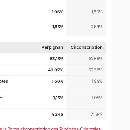
1,86%
1,80%
1,53%
0,89%
Perpignan
Circonscription
53,13%
67,68%
46,87%
32,32%
otes
1,60%
1,94%
es
1,13%
1,05%
4 246
71 847
 de la 2ème circonscription des Pyrénées-Orientales