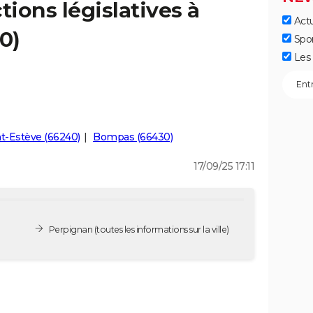
tions législatives à
Actu
0)
Spo
Les 
nt-Estève (66240)
Bompas (66430)
17/09/25 17:11
Perpignan
(toutes les informations sur la ville)