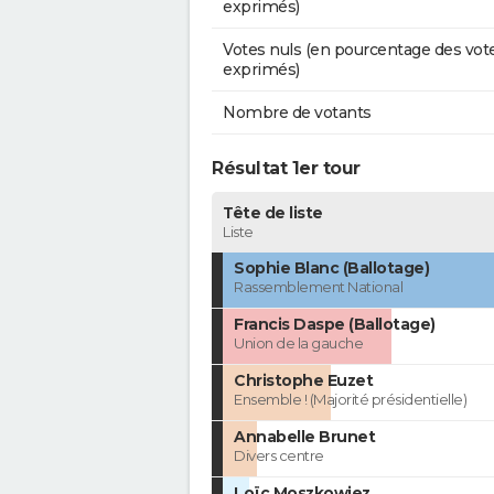
exprimés)
Votes nuls (en pourcentage des vot
exprimés)
Nombre de votants
Résultat 1er tour
Tête de liste
Liste
Sophie Blanc (Ballotage)
Rassemblement National
Francis Daspe (Ballotage)
Union de la gauche
Christophe Euzet
Ensemble ! (Majorité présidentielle)
Annabelle Brunet
Divers centre
Loïc Moszkowiez