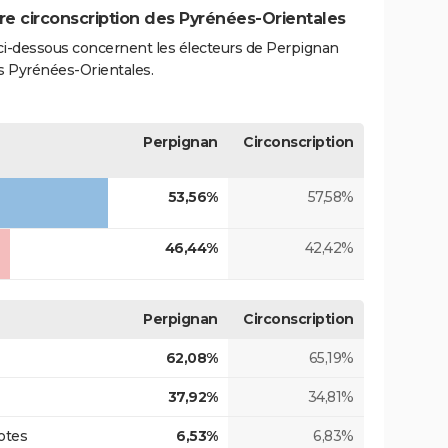
re circonscription des Pyrénées-Orientales
s ci-dessous concernent les électeurs de Perpignan
es Pyrénées-Orientales.
Perpignan
Circonscription
53,56%
57,58%
46,44%
42,42%
Perpignan
Circonscription
62,08%
65,19%
37,92%
34,81%
otes
6,53%
6,83%