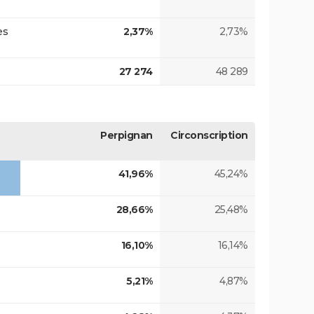
es
2,37%
2,73%
27 274
48 289
Perpignan
Circonscription
41,96%
45,24%
28,66%
25,48%
16,10%
16,14%
5,21%
4,87%