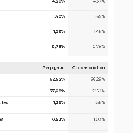
4,28%
4,37%
1,40%
1,65%
1,59%
1,46%
0,79%
0,78%
Perpignan
Circonscription
62,92%
66,29%
37,08%
33,71%
otes
1,36%
1,56%
es
0,93%
1,03%