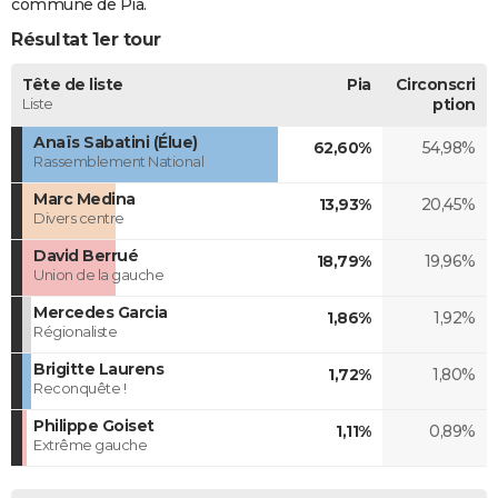
commune de Pia.
Résultat 1er tour
Tête de liste
Pia
Circonscri
Liste
ption
Anaïs Sabatini (Élue)
62,60%
54,98%
Rassemblement National
Marc Medina
13,93%
20,45%
Divers centre
David Berrué
18,79%
19,96%
Union de la gauche
Mercedes Garcia
1,86%
1,92%
Régionaliste
Brigitte Laurens
1,72%
1,80%
Reconquête !
Philippe Goiset
1,11%
0,89%
Extrême gauche