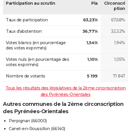
Participation au scrutin
Pia
Circonscri
ption
Taux de participation
63,23%
67,68%
Taux d'abstention
36,77%
32,32%
Votes blancs (en pourcentage
1,54%
1,94%
des votes exprimés)
Votes nuls (en pourcentage des
1,10%
1,05%
votes exprimés)
Nombre de votants
5 199
71 847
Tous les résultats des législatives de la 2ème circonscription
des Pyrénées-Orientales
Autres communes de la 2ème circonscription
des Pyrénées-Orientales
Perpignan (66000)
Canet-en-Roussillon (66140)