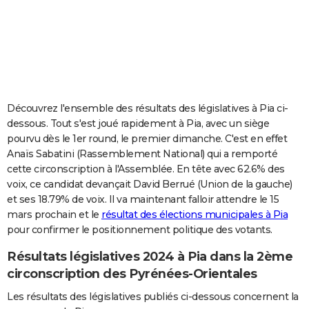
City break
Voyage de noces
Climat
Destinations
Voyage nature
Forum
+
PHOTO
GUIDES D'ACHAT
BONS PLANS
CARTE DE VOEUX
Découvrez l'ensemble des résultats des législatives à Pia ci-
dessous. Tout s'est joué rapidement à Pia, avec un siège
Carte Bonne année
Carte Pâques
Carte de Noël
Carte Saint-Valentin
Carte d'anniversaire
DICTIONNAIRE
pourvu dès le 1er round, le premier dimanche. C'est en effet
Anaïs Sabatini (Rassemblement National) qui a remporté
Biographies
Expressions
Dictionnaire
Citations
Proverbes
PROGRAMME TV
cette circonscription à l'Assemblée. En tête avec 62.6% des
voix, ce candidat devançait David Berrué (Union de la gauche)
COPAINS D'AVANT
et ses 18.79% de voix. Il va maintenant falloir attendre le 15
Se connecter
Collèges
Universités
Service militaire
S'inscrire
Lycées
Primaires
Entreprises
Avis de recherche
AVIS DE DÉCÈS
mars prochain et le
résultat des élections municipales à Pia
pour confirmer le positionnement politique des votants.
FORUM
Résultats législatives 2024 à Pia dans la 2ème
Lifestyle
Sport
Television
Cinema
Bricolage
Culture
Auto
Voyage
circonscription des Pyrénées-Orientales
Les résultats des législatives publiés ci-dessous concernent la