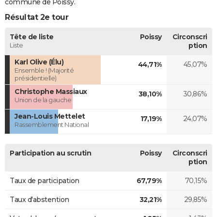
commune de Poissy.
Résultat 2e tour
Tête de liste
Poissy
Circonscri
Liste
ption
Karl Olive (Élu)
44,71%
45,07%
Ensemble ! (Majorité
présidentielle)
Christophe Massiaux
38,10%
30,86%
Union de la gauche
Jean-Louis Mettelet
17,19%
24,07%
Rassemblement National
Participation au scrutin
Poissy
Circonscri
ption
Taux de participation
67,79%
70,15%
Taux d'abstention
32,21%
29,85%