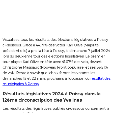
City break
Voyage de noces
Climat
Destinations
Voyage nature
Forum
+
PHOTO
GUIDES D'ACHAT
BONS PLANS
CARTE DE VOEUX
Visualisez tous les résultats des élections législatives à Poissy
ci-dessous. Grâce à 44.71% des votes, Karl Olive (Majorité
Carte Bonne année
Carte Pâques
Carte de Noël
Carte Saint-Valentin
Carte d'anniversaire
DICTIONNAIRE
présidentielle) a pris la tête à Poissy, le dimanche 7 juillet 2024
lors du deuxième tour des élections législatives. Le premier
Biographies
Expressions
Dictionnaire
Citations
Proverbes
PROGRAMME TV
tour plaçait Karl Olive en tête avec 41.67% des voix, devant
Christophe Massiaux (Nouveau Front populaire) et ses 36.51%
COPAINS D'AVANT
de voix. Reste à savoir quel choix feront les votants les
Se connecter
Collèges
Universités
Service militaire
S'inscrire
Lycées
Primaires
Entreprises
Avis de recherche
AVIS DE DÉCÈS
dimanches 15 et 22 mars prochains à l'occasion du
résultat des
municipales à Poissy
.
FORUM
Résultats législatives 2024 à Poissy dans la
Lifestyle
Sport
Television
Cinema
Bricolage
Culture
Auto
Voyage
12ème circonscription des Yvelines
Les résultats des législatives publiés ci-dessous concernent la