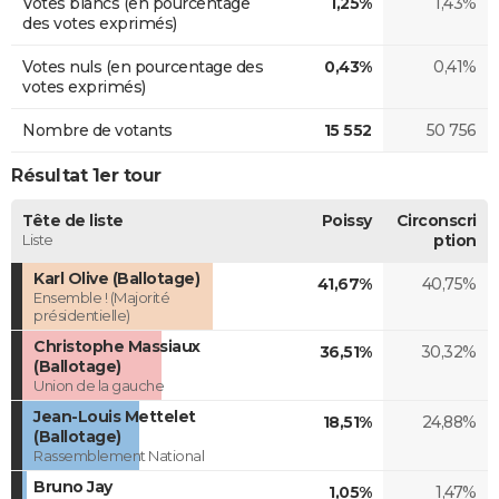
Votes blancs (en pourcentage
1,25%
1,43%
des votes exprimés)
Votes nuls (en pourcentage des
0,43%
0,41%
votes exprimés)
Nombre de votants
15 552
50 756
Résultat 1er tour
Tête de liste
Poissy
Circonscri
Liste
ption
Karl Olive (Ballotage)
41,67%
40,75%
Ensemble ! (Majorité
présidentielle)
Christophe Massiaux
36,51%
30,32%
(Ballotage)
Union de la gauche
Jean-Louis Mettelet
18,51%
24,88%
(Ballotage)
Rassemblement National
Bruno Jay
1,05%
1,47%