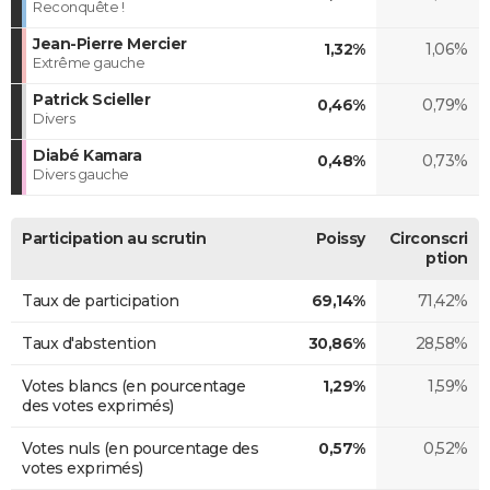
Reconquête !
Jean-Pierre Mercier
1,32%
1,06%
Extrême gauche
Patrick Scieller
0,46%
0,79%
Divers
Diabé Kamara
0,48%
0,73%
Divers gauche
Participation au scrutin
Poissy
Circonscri
ption
Taux de participation
69,14%
71,42%
Taux d'abstention
30,86%
28,58%
Votes blancs (en pourcentage
1,29%
1,59%
des votes exprimés)
Votes nuls (en pourcentage des
0,57%
0,52%
votes exprimés)