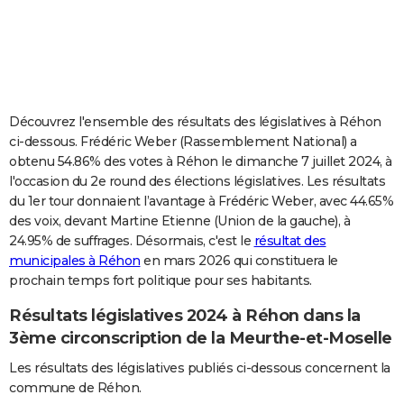
City break
Voyage de noces
Climat
Destinations
Voyage nature
Forum
+
PHOTO
GUIDES D'ACHAT
BONS PLANS
Découvrez l'ensemble des résultats des législatives à Réhon
CARTE DE VOEUX
ci-dessous. Frédéric Weber (Rassemblement National) a
obtenu 54.86% des votes à Réhon le dimanche 7 juillet 2024, à
Carte Bonne année
Carte Pâques
Carte de Noël
Carte Saint-Valentin
Carte d'anniversaire
DICTIONNAIRE
l'occasion du 2e round des élections législatives. Les résultats
du 1er tour donnaient l’avantage à Frédéric Weber, avec 44.65%
Biographies
Expressions
Dictionnaire
Citations
Proverbes
PROGRAMME TV
des voix, devant Martine Etienne (Union de la gauche), à
24.95% de suffrages. Désormais, c'est le
résultat des
COPAINS D'AVANT
municipales à Réhon
en mars 2026 qui constituera le
Se connecter
Collèges
Universités
Service militaire
S'inscrire
Lycées
Primaires
Entreprises
Avis de recherche
AVIS DE DÉCÈS
prochain temps fort politique pour ses habitants.
Résultats législatives 2024 à Réhon dans la
FORUM
3ème circonscription de la Meurthe-et-Moselle
Lifestyle
Sport
Television
Cinema
Bricolage
Culture
Auto
Voyage
Les résultats des législatives publiés ci-dessous concernent la
commune de Réhon.