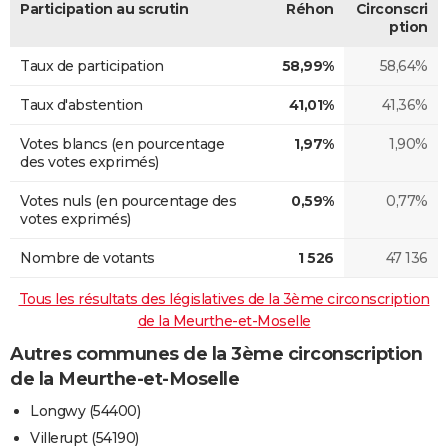
Participation au scrutin
Réhon
Circonscri
ption
Taux de participation
58,99%
58,64%
Taux d'abstention
41,01%
41,36%
Votes blancs (en pourcentage
1,97%
1,90%
des votes exprimés)
Votes nuls (en pourcentage des
0,59%
0,77%
votes exprimés)
Nombre de votants
1 526
47 136
Tous les résultats des législatives de la 3ème circonscription
de la Meurthe-et-Moselle
Autres communes de la 3ème circonscription
de la Meurthe-et-Moselle
Longwy (54400)
Villerupt (54190)