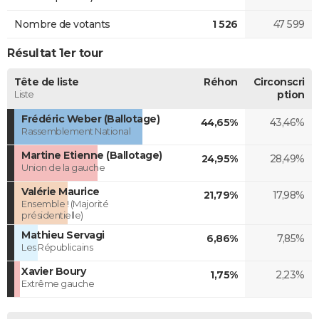
Nombre de votants
1 526
47 599
Résultat 1er tour
Tête de liste
Réhon
Circonscri
Liste
ption
Frédéric Weber (Ballotage)
44,65%
43,46%
Rassemblement National
Martine Etienne (Ballotage)
24,95%
28,49%
Union de la gauche
Valérie Maurice
21,79%
17,98%
Ensemble ! (Majorité
présidentielle)
Mathieu Servagi
6,86%
7,85%
Les Républicains
Xavier Boury
1,75%
2,23%
Extrême gauche