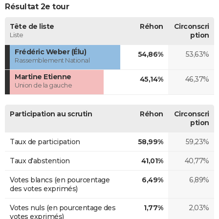
Résultat 2e tour
Tête de liste
Réhon
Circonscri
Liste
ption
Frédéric Weber (Élu)
54,86%
53,63%
Rassemblement National
Martine Etienne
45,14%
46,37%
Union de la gauche
Participation au scrutin
Réhon
Circonscri
ption
Taux de participation
58,99%
59,23%
Taux d'abstention
41,01%
40,77%
Votes blancs (en pourcentage
6,49%
6,89%
des votes exprimés)
Votes nuls (en pourcentage des
1,77%
2,03%
votes exprimés)