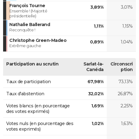
François Tourne
3,89%
3,01%
Ensemble ! (Majorité
présidentielle)
Nathalie Ballerand
1,11%
1,15%
Reconquête !
Christophe Green-Madeo
0,89%
1,04%
Extrême gauche
Participation au scrutin
Sarlat-la-
Circonscri
Canéda
ption
Taux de participation
67,98%
73,13%
Taux d'abstention
32,02%
26,87%
Votes blancs (en pourcentage
1,69%
2,25%
des votes exprimés)
Votes nuls (en pourcentage des
1,02%
1,63%
votes exprimés)