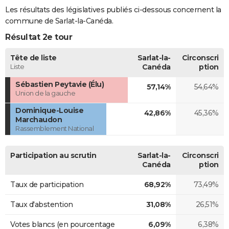
Les résultats des législatives publiés ci-dessous concernent la
commune de Sarlat-la-Canéda.
Résultat 2e tour
Tête de liste
Sarlat-la-
Circonscri
Liste
Canéda
ption
Sébastien Peytavie (Élu)
57,14%
54,64%
Union de la gauche
Dominique-Louise
42,86%
45,36%
Marchaudon
Rassemblement National
Participation au scrutin
Sarlat-la-
Circonscri
Canéda
ption
Taux de participation
68,92%
73,49%
Taux d'abstention
31,08%
26,51%
Votes blancs (en pourcentage
6,09%
6,38%