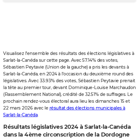
City break
Voyage de noces
Climat
Destinations
Voyage nature
Forum
+
PHOTO
GUIDES D'ACHAT
BONS PLANS
CARTE DE VOEUX
Visualisez l'ensemble des résultats des élections législatives à
Carte Bonne année
Carte Pâques
Carte de Noël
Carte Saint-Valentin
Carte d'anniversaire
DICTIONNAIRE
Sarlat-la-Canéda sur cette page. Avec 57.14% des votes,
Sébastien Peytavie (Union de la gauche) a pris les devants à
Biographies
Expressions
Dictionnaire
Citations
Proverbes
PROGRAMME TV
Sarlat-la-Canéda, en 2024 à l'occasion du deuxième round des
législatives. Avec 33.93% des votes, Sébastien Peytavie prenait
COPAINS D'AVANT
la tête au premier tour, devant Dominique-Louise Marchaudon
(Rassemblement National), crédité de 32.51% de suffrages. Le
Se connecter
Collèges
Universités
Service militaire
S'inscrire
Lycées
Primaires
Entreprises
Avis de recherche
AVIS DE DÉCÈS
prochain rendez-vous électoral aura lieu les dimanches 15 et
22 mars 2026 avec le
résultat des élections municipales à
FORUM
Sarlat-la-Canéda
.
Lifestyle
Sport
Television
Cinema
Bricolage
Culture
Auto
Voyage
Résultats législatives 2024 à Sarlat-la-Canéda
dans la 4ème circonscription de la Dordogne