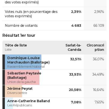
des votes exprimés)
Votes nuls (en pourcentage des
2,39%
2,96%
votes exprimés)
Nombre de votants
4 683
66 109
Résultat 1er tour
Tête de liste
Sarlat-la-
Circonscri
Liste
Canéda
ption
Dominique-Louise
32,51%
36,01%
Marchaudon (Ballotage)
Rassemblement National
Sébastien Peytavie
33,93%
34,49%
(Ballotage)
Union de la gauche
Jérôme Peyrat
20,58%
16,64%
Divers centre
Anne-Catherine Balland
7,08%
7,65%
Les Républicains