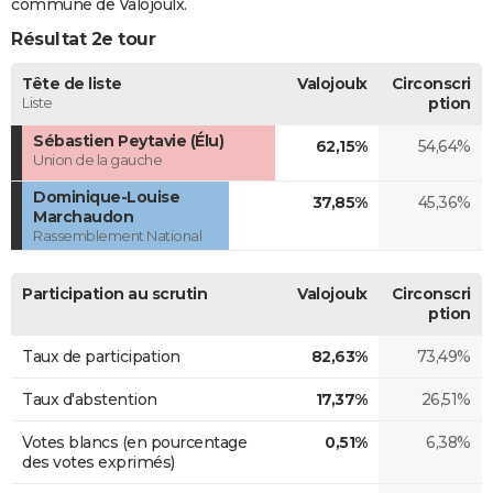
commune de Valojoulx.
Résultat 2e tour
Tête de liste
Valojoulx
Circonscri
Liste
ption
Sébastien Peytavie (Élu)
62,15%
54,64%
Union de la gauche
Dominique-Louise
37,85%
45,36%
Marchaudon
Rassemblement National
Participation au scrutin
Valojoulx
Circonscri
ption
Taux de participation
82,63%
73,49%
Taux d'abstention
17,37%
26,51%
Votes blancs (en pourcentage
0,51%
6,38%
des votes exprimés)