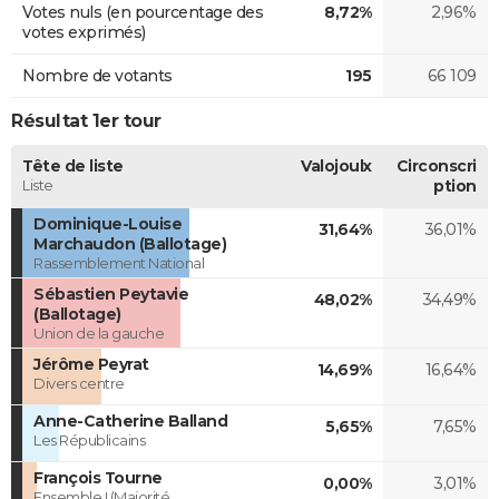
Votes nuls (en pourcentage des
8,72%
2,96%
votes exprimés)
Nombre de votants
195
66 109
Résultat 1er tour
Tête de liste
Valojoulx
Circonscri
Liste
ption
Dominique-Louise
31,64%
36,01%
Marchaudon (Ballotage)
Rassemblement National
Sébastien Peytavie
48,02%
34,49%
(Ballotage)
Union de la gauche
Jérôme Peyrat
14,69%
16,64%
Divers centre
Anne-Catherine Balland
5,65%
7,65%
Les Républicains
François Tourne
0,00%
3,01%
Ensemble ! (Majorité