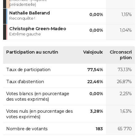
présidentielle)
Nathalie Ballerand
0,00%
1,15%
Reconquête !
Christophe Green-Madeo
0,00%
1,04%
Extrême gauche
Participation au scrutin
Valojoulx
Circonscri
ption
Taux de participation
77,54%
73,13%
Taux d'abstention
22,46%
26,87%
Votes blancs (en pourcentage
0,00%
2,25%
des votes exprimés)
Votes nuls (en pourcentage des
3,28%
1,63%
votes exprimés)
Nombre de votants
183
65 770