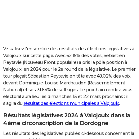
City break
Voyage de noces
Climat
Destinations
Voyage nature
Forum
+
PHOTO
GUIDES D'ACHAT
BONS PLANS
CARTE DE VOEUX
Visualisez l'ensemble des résultats des élections législatives à
Valojoulx sur cette page. Avec 62.15% des votes, Sébastien
Carte Bonne année
Carte Pâques
Carte de Noël
Carte Saint-Valentin
Carte d'anniversaire
DICTIONNAIRE
Peytavie (Nouveau Front populaire) a pris la pôle position à
Valojoulx, en 2024 pour le 2e round de la législative. Le premier
Biographies
Expressions
Dictionnaire
Citations
Proverbes
PROGRAMME TV
tour plaçait Sébastien Peytavie en tête avec 48.02% des voix,
devant Dominique-Louise Marchaudon (Rassemblement
COPAINS D'AVANT
National) et ses 31.64% de suffrages. Le prochain rendez-vous
Se connecter
Collèges
Universités
Service militaire
S'inscrire
Lycées
Primaires
Entreprises
Avis de recherche
AVIS DE DÉCÈS
électoral aura lieu les dimanches 15 et 22 mars prochains : il
s'agira du
résultat des élections municipales à Valojoulx
.
FORUM
Résultats législatives 2024 à Valojoulx dans la
Lifestyle
Sport
Television
Cinema
Bricolage
Culture
Auto
Voyage
4ème circonscription de la Dordogne
Les résultats des législatives publiés ci-dessous concernent la