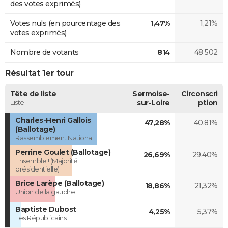
des votes exprimés)
Votes nuls (en pourcentage des
1,47%
1,21%
votes exprimés)
Nombre de votants
814
48 502
Résultat 1er tour
Tête de liste
Sermoise-
Circonscri
Liste
sur-Loire
ption
Charles-Henri Gallois
47,28%
40,81%
(Ballotage)
Rassemblement National
Perrine Goulet (Ballotage)
26,69%
29,40%
Ensemble ! (Majorité
présidentielle)
Brice Larèpe (Ballotage)
18,86%
21,32%
Union de la gauche
Baptiste Dubost
4,25%
5,37%
Les Républicains