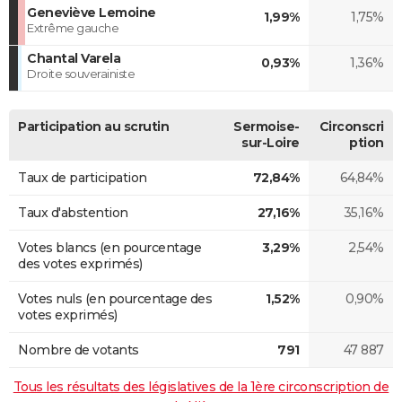
Geneviève Lemoine
1,99%
1,75%
Extrême gauche
Chantal Varela
0,93%
1,36%
Droite souverainiste
Participation au scrutin
Sermoise-
Circonscri
sur-Loire
ption
Taux de participation
72,84%
64,84%
Taux d'abstention
27,16%
35,16%
Votes blancs (en pourcentage
3,29%
2,54%
des votes exprimés)
Votes nuls (en pourcentage des
1,52%
0,90%
votes exprimés)
Nombre de votants
791
47 887
Tous les résultats des législatives de la 1ère circonscription de