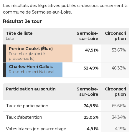
Les résultats des législatives publiés ci-dessous concernent la
commune de Sermoise-sur-Loire.
Résultat 2e tour
Tête de liste
Sermoise-
Circonscri
Liste
sur-Loire
ption
Perrine Goulet (Élue)
47,51%
53,67%
Ensemble ! (Majorité
présidentielle)
Charles-Henri Gallois
52,49%
46,33%
Rassemblement National
Participation au scrutin
Sermoise-
Circonscri
sur-Loire
ption
Taux de participation
74,95%
65,66%
Taux d'abstention
25,05%
34,34%
Votes blancs (en pourcentage
4,91%
4,19%