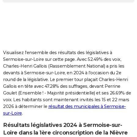
City break
Voyage de noces
Climat
Destinations
Voyage nature
Forum
+
PHOTO
GUIDES D'ACHAT
BONS PLANS
CARTE DE VOEUX
Visualisez l'ensemble des résultats des législatives à
Carte Bonne année
Carte Pâques
Carte de Noël
Carte Saint-Valentin
Carte d'anniversaire
DICTIONNAIRE
Sermoise-sur-Loire sur cette page. Avec 52.49% des voix,
Charles-Henri Gallois (Rassemblement National) a pris les
Biographies
Expressions
Dictionnaire
Citations
Proverbes
PROGRAMME TV
devants à Sermoise-sur-Loire, en 2024 à l'occasion du 2e
round de la législative. Le premier tour plaçait Charles-Henri
COPAINS D'AVANT
Gallois en tête avec 47.28% des suffrages, devant Perrine
Goulet (Ensemble ! - Majorité présidentielle) et ses 26.69% de
Se connecter
Collèges
Universités
Service militaire
S'inscrire
Lycées
Primaires
Entreprises
Avis de recherche
AVIS DE DÉCÈS
voix. Les habitants sont maintenant invités les 15 et 22 mars
2026 à déterminer le
résultat des municipales à Sermoise-
FORUM
sur-Loire
.
Lifestyle
Sport
Television
Cinema
Bricolage
Culture
Auto
Voyage
Résultats législatives 2024 à Sermoise-sur-
Loire dans la 1ère circonscription de la Nièvre