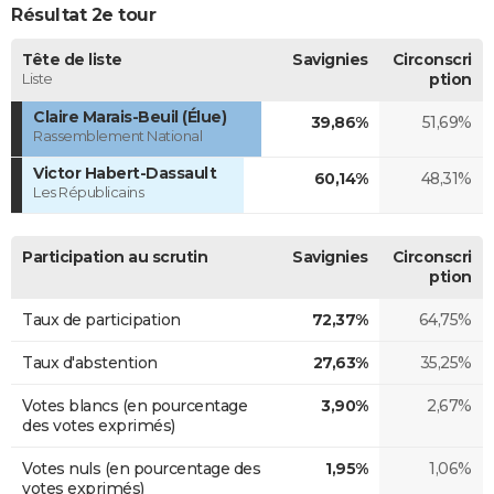
Résultat 2e tour
Tête de liste
Savignies
Circonscri
Liste
ption
Claire Marais-Beuil (Élue)
39,86%
51,69%
Rassemblement National
Victor Habert-Dassault
60,14%
48,31%
Les Républicains
Participation au scrutin
Savignies
Circonscri
ption
Taux de participation
72,37%
64,75%
Taux d'abstention
27,63%
35,25%
Votes blancs (en pourcentage
3,90%
2,67%
des votes exprimés)
Votes nuls (en pourcentage des
1,95%
1,06%
votes exprimés)