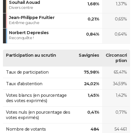
Souhail Aouad
1,68%
1,37%
Divers centre
Jean-Philippe Fruitier
0,21%
0,65%
Extrême gauche
Norbert Depresles
0,84%
0,64%
Reconquête !
Participation au scrutin
Savignies
Circonscri
ption
Taux de participation
75,98%
65,41%
Taux d'abstention
24,02%
34,59%
Votes blancs (en pourcentage
1,45%
1,42%
des votes exprimés)
Votes nuls (en pourcentage des
0,41%
0,71%
votes exprimés)
Nombre de votants
484
54 461