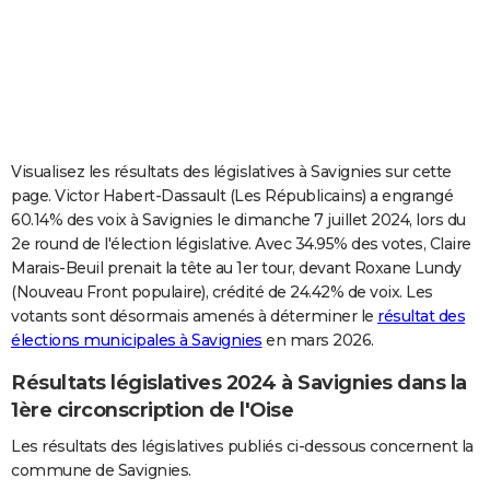
City break
Voyage de noces
Climat
Destinations
Voyage nature
Forum
+
PHOTO
GUIDES D'ACHAT
BONS PLANS
CARTE DE VOEUX
Visualisez les résultats des législatives à Savignies sur cette
page. Victor Habert-Dassault (Les Républicains) a engrangé
Carte Bonne année
Carte Pâques
Carte de Noël
Carte Saint-Valentin
Carte d'anniversaire
DICTIONNAIRE
60.14% des voix à Savignies le dimanche 7 juillet 2024, lors du
2e round de l'élection législative. Avec 34.95% des votes, Claire
Biographies
Expressions
Dictionnaire
Citations
Proverbes
PROGRAMME TV
Marais-Beuil prenait la tête au 1er tour, devant Roxane Lundy
(Nouveau Front populaire), crédité de 24.42% de voix. Les
COPAINS D'AVANT
votants sont désormais amenés à déterminer le
résultat des
Se connecter
Collèges
Universités
Service militaire
S'inscrire
Lycées
Primaires
Entreprises
Avis de recherche
AVIS DE DÉCÈS
élections municipales à Savignies
en mars 2026.
Résultats législatives 2024 à Savignies dans la
FORUM
1ère circonscription de l'Oise
Lifestyle
Sport
Television
Cinema
Bricolage
Culture
Auto
Voyage
Les résultats des législatives publiés ci-dessous concernent la
commune de Savignies.