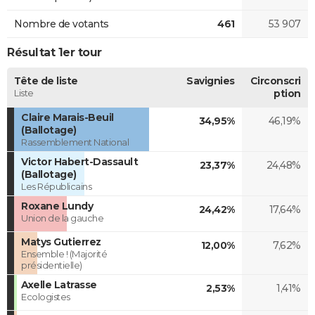
Nombre de votants
461
53 907
Résultat 1er tour
Tête de liste
Savignies
Circonscri
Liste
ption
Claire Marais-Beuil
34,95%
46,19%
(Ballotage)
Rassemblement National
Victor Habert-Dassault
23,37%
24,48%
(Ballotage)
Les Républicains
Roxane Lundy
24,42%
17,64%
Union de la gauche
Matys Gutierrez
12,00%
7,62%
Ensemble ! (Majorité
présidentielle)
Axelle Latrasse
2,53%
1,41%
Ecologistes