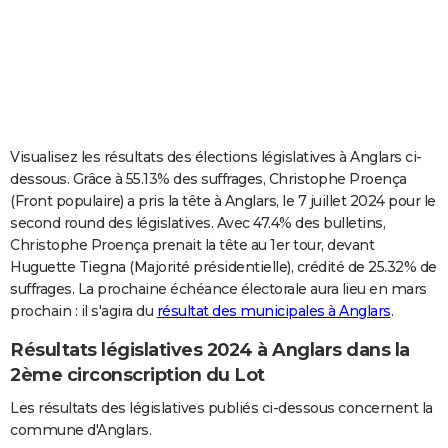
City break
Voyage de noces
Climat
Destinations
Voyage nature
Forum
+
PHOTO
GUIDES D'ACHAT
BONS PLANS
CARTE DE VOEUX
Visualisez les résultats des élections législatives à Anglars ci-
dessous. Grâce à 55.13% des suffrages, Christophe Proença
Carte Bonne année
Carte Pâques
Carte de Noël
Carte Saint-Valentin
Carte d'anniversaire
DICTIONNAIRE
(Front populaire) a pris la tête à Anglars, le 7 juillet 2024 pour le
second round des législatives. Avec 47.4% des bulletins,
Biographies
Expressions
Dictionnaire
Citations
Proverbes
PROGRAMME TV
Christophe Proença prenait la tête au 1er tour, devant
Huguette Tiegna (Majorité présidentielle), crédité de 25.32% de
COPAINS D'AVANT
suffrages. La prochaine échéance électorale aura lieu en mars
Se connecter
Collèges
Universités
Service militaire
S'inscrire
Lycées
Primaires
Entreprises
Avis de recherche
AVIS DE DÉCÈS
prochain : il s'agira du
résultat des municipales à Anglars
.
Résultats législatives 2024 à Anglars dans la
FORUM
2ème circonscription du Lot
Lifestyle
Sport
Television
Cinema
Bricolage
Culture
Auto
Voyage
Les résultats des législatives publiés ci-dessous concernent la
commune d'Anglars.