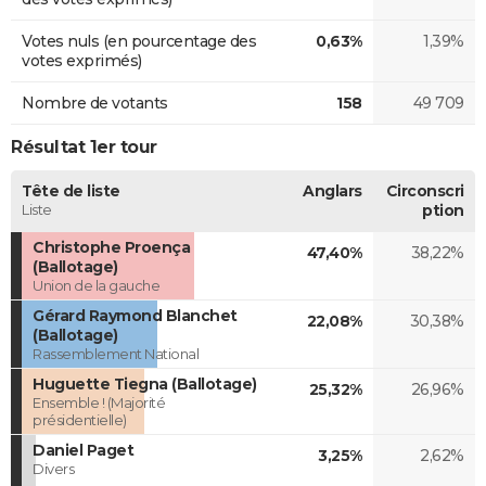
Votes nuls (en pourcentage des
0,63%
1,39%
votes exprimés)
Nombre de votants
158
49 709
Résultat 1er tour
Tête de liste
Anglars
Circonscri
Liste
ption
Christophe Proença
47,40%
38,22%
(Ballotage)
Union de la gauche
Gérard Raymond Blanchet
22,08%
30,38%
(Ballotage)
Rassemblement National
Huguette Tiegna (Ballotage)
25,32%
26,96%
Ensemble ! (Majorité
présidentielle)
Daniel Paget
3,25%
2,62%
Divers