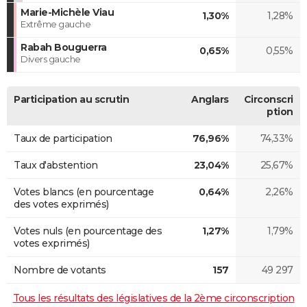
Marie-Michèle Viau
1,30%
1,28%
Extrême gauche
Rabah Bouguerra
0,65%
0,55%
Divers gauche
Participation au scrutin
Anglars
Circonscri
ption
Taux de participation
76,96%
74,33%
Taux d'abstention
23,04%
25,67%
Votes blancs (en pourcentage
0,64%
2,26%
des votes exprimés)
Votes nuls (en pourcentage des
1,27%
1,79%
votes exprimés)
Nombre de votants
157
49 297
Tous les résultats des législatives de la 2ème circonscription