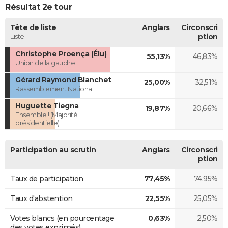
Résultat 2e tour
Tête de liste
Anglars
Circonscri
Liste
ption
Christophe Proença (Élu)
55,13%
46,83%
Union de la gauche
Gérard Raymond Blanchet
25,00%
32,51%
Rassemblement National
Huguette Tiegna
19,87%
20,66%
Ensemble ! (Majorité
présidentielle)
Participation au scrutin
Anglars
Circonscri
ption
Taux de participation
77,45%
74,95%
Taux d'abstention
22,55%
25,05%
Votes blancs (en pourcentage
0,63%
2,50%
des votes exprimés)