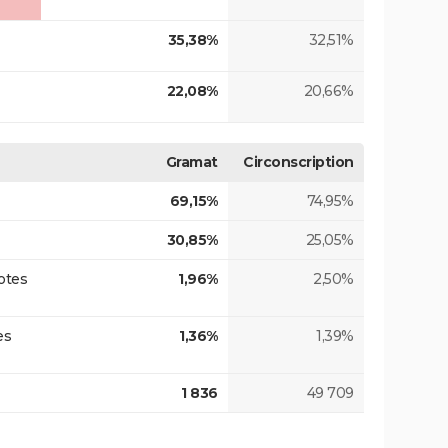
35,38%
32,51%
22,08%
20,66%
Gramat
Circonscription
69,15%
74,95%
30,85%
25,05%
otes
1,96%
2,50%
es
1,36%
1,39%
1 836
49 709