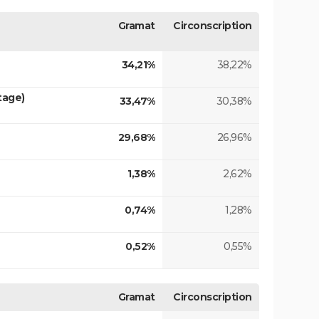
Gramat
Circonscription
34,21%
38,22%
tage)
33,47%
30,38%
29,68%
26,96%
1,38%
2,62%
0,74%
1,28%
0,52%
0,55%
Gramat
Circonscription