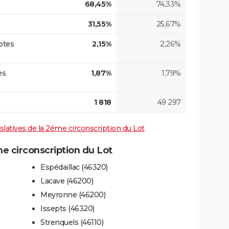
68,45%
74,33%
31,55%
25,67%
otes
2,15%
2,26%
es
1,87%
1,79%
1 818
49 297
islatives de la 2ème circonscription du Lot
 circonscription du Lot
Espédaillac (46320)
Lacave (46200)
Meyronne (46200)
Issepts (46320)
Strenquels (46110)