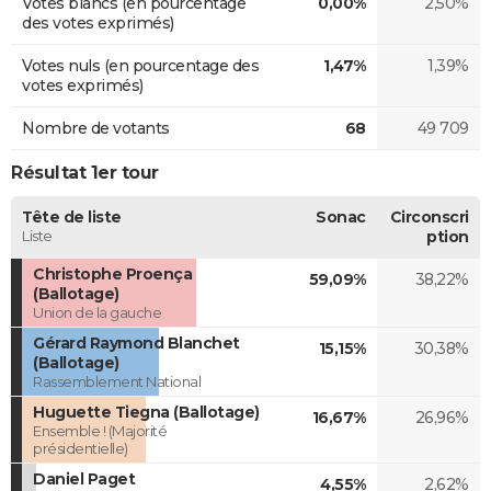
Votes blancs (en pourcentage
0,00%
2,50%
des votes exprimés)
Votes nuls (en pourcentage des
1,47%
1,39%
votes exprimés)
Nombre de votants
68
49 709
Résultat 1er tour
Tête de liste
Sonac
Circonscri
Liste
ption
Christophe Proença
59,09%
38,22%
(Ballotage)
Union de la gauche
Gérard Raymond Blanchet
15,15%
30,38%
(Ballotage)
Rassemblement National
Huguette Tiegna (Ballotage)
16,67%
26,96%
Ensemble ! (Majorité
présidentielle)
Daniel Paget
4,55%
2,62%