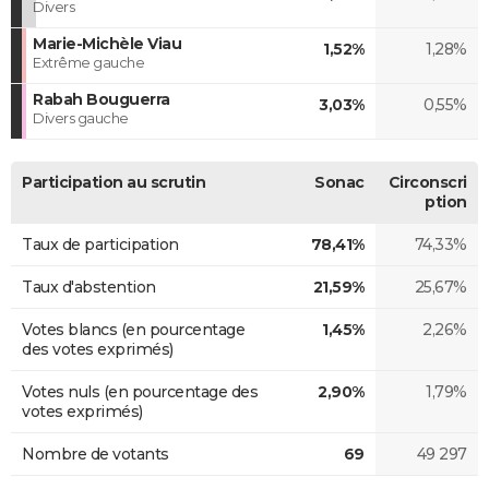
Divers
Marie-Michèle Viau
1,52%
1,28%
Extrême gauche
Rabah Bouguerra
3,03%
0,55%
Divers gauche
Participation au scrutin
Sonac
Circonscri
ption
Taux de participation
78,41%
74,33%
Taux d'abstention
21,59%
25,67%
Votes blancs (en pourcentage
1,45%
2,26%
des votes exprimés)
Votes nuls (en pourcentage des
2,90%
1,79%
votes exprimés)
Nombre de votants
69
49 297