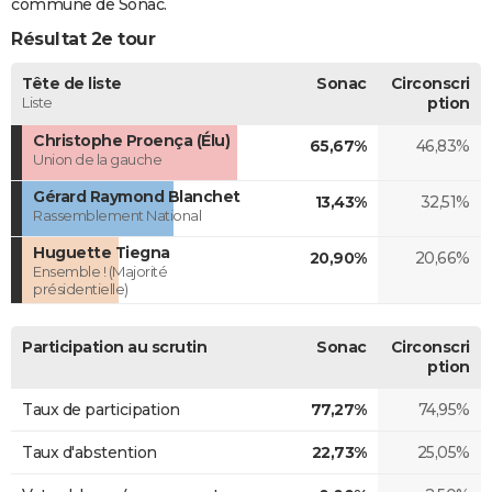
commune de Sonac.
Résultat 2e tour
Tête de liste
Sonac
Circonscri
Liste
ption
Christophe Proença (Élu)
65,67%
46,83%
Union de la gauche
Gérard Raymond Blanchet
13,43%
32,51%
Rassemblement National
Huguette Tiegna
20,90%
20,66%
Ensemble ! (Majorité
présidentielle)
Participation au scrutin
Sonac
Circonscri
ption
Taux de participation
77,27%
74,95%
Taux d'abstention
22,73%
25,05%