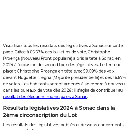
City break
Voyage de noces
Climat
Destinations
Voyage nature
Forum
+
PHOTO
GUIDES D'ACHAT
BONS PLANS
CARTE DE VOEUX
Visualisez tous les résultats des législatives à Sonac sur cette
page. Grâce à 65.67% des bulletins de vote, Christophe
Carte Bonne année
Carte Pâques
Carte de Noël
Carte Saint-Valentin
Carte d'anniversaire
DICTIONNAIRE
Proença (Nouveau Front populaire) a pris la tête à Sonac, en
2024 à l'occasion du second tour des législatives. Le 1er tour
Biographies
Expressions
Dictionnaire
Citations
Proverbes
PROGRAMME TV
plaçait Christophe Proença en tête avec 59.09% des voix,
devant Huguette Tiegna (Majorité présidentielle) et ses 16.67%
COPAINS D'AVANT
de votes. Les habitants seront amenés à se rendre à nouveau
Se connecter
Collèges
Universités
Service militaire
S'inscrire
Lycées
Primaires
Entreprises
Avis de recherche
AVIS DE DÉCÈS
dans les bureaux de vote dès 2026 : il s'agira de contribuer au
résultat des élections municipales à Sonac
.
FORUM
Résultats législatives 2024 à Sonac dans la
Lifestyle
Sport
Television
Cinema
Bricolage
Culture
Auto
Voyage
2ème circonscription du Lot
Les résultats des législatives publiés ci-dessous concernent la